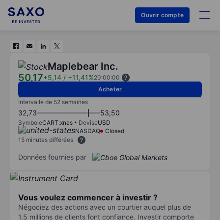
Ouvrir compte
Maplebear Inc.
50,17
+5,14
/
+11,41%
20:00:00
Acheter
Intervalle de 52 semaines
32,73
53,50
Symbole
CART:xnas
Devise
USD
NASDAQ
Closed
15 minutes différées
Données fournies par
Vous voulez commencer à investir ?
Négociez des actions avec un courtier auquel plus de
1.5 millions de clients font confiance. Investir comporte