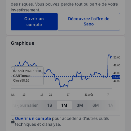
des risques. Vous pouvez perdre tout ou partie de votre
investissement.
Ouvrir un
Découvrez l'offre de
Saxo
compte
Graphique
Chart
50,00
Line chart with 299 data points.
48,00
The chart has 1 X axis displaying categories.
07-août-2026 19:30
46,00
CART:xnas
45,03
The chart has 1 Y axis displaying values. Data ranges
Close
50,16
44,00
juil.
13
17
21
27
31
août
7
End of interactive chart.
Intra-journalier
1S
1M
3M
6M
1A
3A
Ouvrir un compte
pour accéder à d’autres outils
techniques et d’analyse.