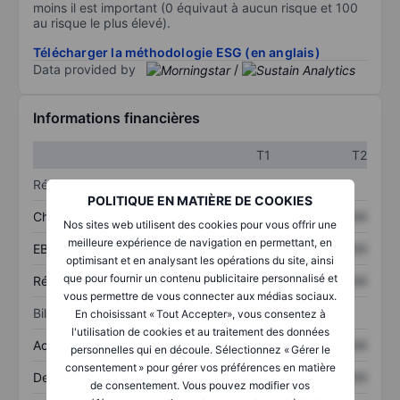
moins il est important (0 équivaut à aucun risque et 100
au risque le plus élevé).
Télécharger la méthodologie ESG (en anglais)
Data provided by
/
Informations financières
T1
T2
Résultats
POLITIQUE EN MATIÈRE DE COOKIES
Chiffre d’affaires
XXXXXXX
XXXXXXX
Nos sites web utilisent des cookies pour vous offrir une
meilleure expérience de navigation en permettant, en
EBITDA
XXXXXXX
XXXXXXX
optimisant et en analysant les opérations du site, ainsi
que pour fournir un contenu publicitaire personnalisé et
Résultat net
XXXXXXX
XXXXXXX
vous permettre de vous connecter aux médias sociaux.
Bilan
En choisissant « Tout Accepter», vous consentez à
l'utilisation de cookies et au traitement des données
Actifs totaux
XXXXXXX
XXXXXXX
personnelles qui en découle. Sélectionnez « Gérer le
consentement » pour gérer vos préférences en matière
Dette totale
XXXXXXX
XXXXXXX
de consentement. Vous pouvez modifier vos