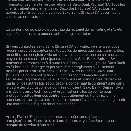
Ce site web est accessible dans le monde entier. Cependant, les
informations sur le site web se réfèrent à Saxo Bank (Suisse) SA. Tous les
clients traitent directement avec Saxo Bank (Suisse) SA. et tous les
accords clients sont conclus avec Saxo Bank (Suisse) SA et sont donc
soumis au droit suisse.
Le contenu de ce site web constitue du matériel de marketing et n'a été
signalé ou transmis à aucune autorité réglementaire.
Si vous contactez Saxo Bank (Suisse) SA ou visitez ce site web, vous
reconnaissez et acceptez que toutes les données que vous transmettez,
recueillez ou enregistrez via ce site web, par téléphone ou par tout autre
moyen de communication (par ex. e-mail), à Saxo Bank (Suisse) SA
peuvent être transmises à d'autres sociétés ou tiers du groupe Saxo Bank
en Suisse et à l'étranger et peuvent être enregistrées ou autrement
traitées par eux ou Saxo Bank (Suisse) SA. Vous libérez Saxo Bank
(Suisse) SA de ses obligations au titre du secret bancaire suisse et du
secret des négociants en valeurs mobilières et, dans la mesure permise
par la loi, des autres lois et obligations concernant la confidentialité dans
le cadre des divulgations de données du client. Saxo Bank (Suisse) SA a
pris des mesures techniques et organisationnelles de pointe pour
protéger lesdites données contre tout traitement ou transmission non
autorisés et appliquera des mesures de sécurité appropriées pour garantir
une protection adéquate desdites données.
Apple, iPad et iPhone sont des marques déposées d'Apple Inc.,
enregistrées aux États-Unis et dans d'autres pays. App Store est une
marque de service d'Apple Inc.