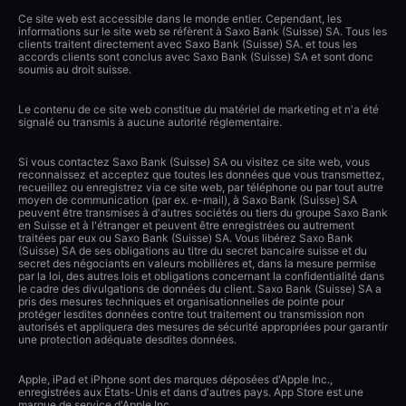
Ce site web est accessible dans le monde entier. Cependant, les
informations sur le site web se réfèrent à Saxo Bank (Suisse) SA. Tous les
clients traitent directement avec Saxo Bank (Suisse) SA. et tous les
accords clients sont conclus avec Saxo Bank (Suisse) SA et sont donc
soumis au droit suisse.
Le contenu de ce site web constitue du matériel de marketing et n'a été
signalé ou transmis à aucune autorité réglementaire.
Si vous contactez Saxo Bank (Suisse) SA ou visitez ce site web, vous
reconnaissez et acceptez que toutes les données que vous transmettez,
recueillez ou enregistrez via ce site web, par téléphone ou par tout autre
moyen de communication (par ex. e-mail), à Saxo Bank (Suisse) SA
peuvent être transmises à d'autres sociétés ou tiers du groupe Saxo Bank
en Suisse et à l'étranger et peuvent être enregistrées ou autrement
traitées par eux ou Saxo Bank (Suisse) SA. Vous libérez Saxo Bank
(Suisse) SA de ses obligations au titre du secret bancaire suisse et du
secret des négociants en valeurs mobilières et, dans la mesure permise
par la loi, des autres lois et obligations concernant la confidentialité dans
le cadre des divulgations de données du client. Saxo Bank (Suisse) SA a
pris des mesures techniques et organisationnelles de pointe pour
protéger lesdites données contre tout traitement ou transmission non
autorisés et appliquera des mesures de sécurité appropriées pour garantir
une protection adéquate desdites données.
Apple, iPad et iPhone sont des marques déposées d'Apple Inc.,
enregistrées aux États-Unis et dans d'autres pays. App Store est une
marque de service d'Apple Inc.