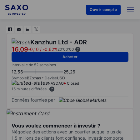
Ouvrir compte
Kanzhun Ltd - ADR
16,09
-0,10
/
-0,62%
20:00:00
Acheter
Intervalle de 52 semaines
12,56
25,26
Symbole
BZ:xnas
Devise
USD
NASDAQ
Closed
15 minutes différées
Données fournies par
Vous voulez commencer à investir ?
Négociez des actions avec un courtier auquel plus de
1.5 millions de clients font confiance. Investir comporte