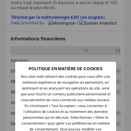
moins il est important (0 équivaut à aucun risque et 100
au risque le plus élevé).
Télécharger la méthodologie ESG (en anglais)
Data provided by
/
Informations financières
T1
T2
Résultats
POLITIQUE EN MATIÈRE DE COOKIES
Chiffre d’affaires
XXXXXXX
XXXXXXX
Nos sites web utilisent des cookies pour vous offrir une
EBITDA
XXXXXXX
XXXXXXX
meilleure expérience de navigation en permettant, en
optimisant et en analysant les opérations du site, ainsi
Résultat net
XXXXXXX
XXXXXXX
que pour fournir un contenu publicitaire personnalisé et
vous permettre de vous connecter aux médias sociaux.
Bilan
En choisissant « Tout Accepter», vous consentez à
l'utilisation de cookies et au traitement des données
Actifs totaux
XXXXXXX
XXXXXXX
personnelles qui en découle. Sélectionnez « Gérer le
Dette totale
XXXXXXX
XXXXXXX
consentement » pour gérer vos préférences en matière
de consentement. Vous pouvez modifier vos