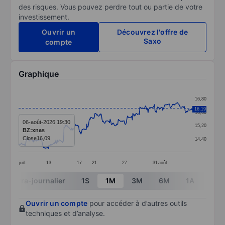
des risques. Vous pouvez perdre tout ou partie de votre
investissement.
Ouvrir un
Découvrez l'offre de
Saxo
compte
Graphique
Chart
16,80
Line chart with 299 data points.
16,19
16,00
The chart has 1 X axis displaying categories.
06-août-2026 19:30
15,20
BZ:xnas
The chart has 1 Y axis displaying values. Data ranges 
Close
16,09
14,40
juil.
13
17
21
27
31
août
End of interactive chart.
Intra-journalier
1S
1M
3M
6M
1A
3A
Ouvrir un compte
pour accéder à d’autres outils
techniques et d’analyse.