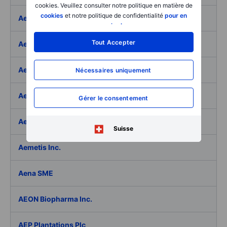
cookies. Veuillez consulter notre politique en matière de
cookies
et notre politique de confidentialité
pour en
Aeffe
savoir plus
.
Tout Accepter
Aegon Ltd
Aegon Ltd. - ADR
Nécessaires uniquement
Aehr Test Systems
Gérer le consentement
Aeluma Inc.
Suisse
Aemetis Inc.
Aena SME
AEON Biopharma Inc.
AEP Plantations Plc