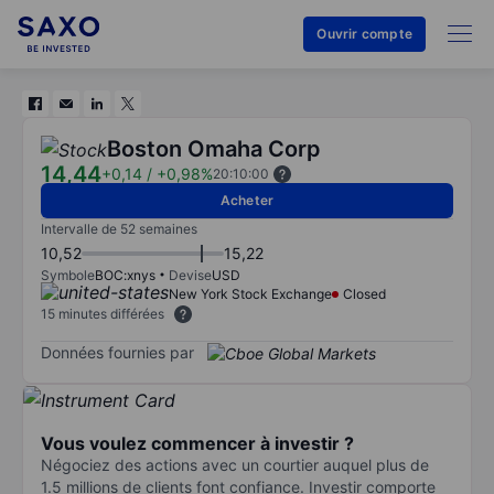
Ouvrir compte
Boston Omaha Corp
14,44
+0,14
/
+0,98%
20:10:00
Acheter
Intervalle de 52 semaines
10,52
15,22
Symbole
BOC:xnys
Devise
USD
New York Stock Exchange
Closed
15 minutes différées
Données fournies par
Vous voulez commencer à investir ?
Négociez des actions avec un courtier auquel plus de
1.5 millions de clients font confiance. Investir comporte