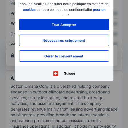
Ratios
cookies. Veuillez consulter notre politique en matière de
cookies
et notre politique de confidentialité
pour en
Prix / ventes
XXXXXXX
XXXXXXX
savoir plus
.
Bénéfice par action
XXXXXXX
XXXXXXX
Tout Accepter
Dividende par action
XXXXXXX
XXXXXXX
Nécessaires uniquement
Rendement des
XXXXXXX
XXXXXXX
capitaux propres
Ouvrir un compte
pour accéder à d’autres outils
Gérer le consentement
techniques et d’analyse.
Suisse
À propos Boston Omaha Corp
Boston Omaha Corp is a diversified holding company
engaged in outdoor billboard advertising, broadband
services, surety insurance, and related brokerage
activities, and asset management. The company
generates revenue mainly from leasing advertising space
on billboards, providing broadband internet services,
and earning premiums and commissions from its
insurance operations. In addition, it holds minority equity