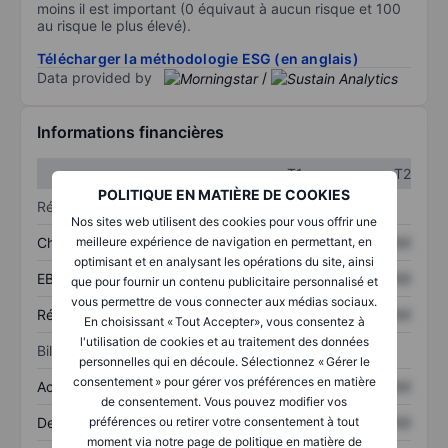
moins il est important (0 équivaut à aucun risque et 100
au risque le plus élevé).
Télécharger la méthodologie ESG (en anglais)
Data provided by
/
Informations financières
T1
T2
POLITIQUE EN MATIÈRE DE COOKIES
Résultats
Nos sites web utilisent des cookies pour vous offrir une
Chiffre d’affaires
XXXXXXX
XXXXXXX
meilleure expérience de navigation en permettant, en
optimisant et en analysant les opérations du site, ainsi
EBITDA
XXXXXXX
XXXXXXX
que pour fournir un contenu publicitaire personnalisé et
vous permettre de vous connecter aux médias sociaux.
Résultat net
XXXXXXX
XXXXXXX
En choisissant « Tout Accepter», vous consentez à
l'utilisation de cookies et au traitement des données
Bilan
personnelles qui en découle. Sélectionnez « Gérer le
consentement » pour gérer vos préférences en matière
Actifs totaux
XXXXXXX
XXXXXXX
de consentement. Vous pouvez modifier vos
Dette totale
XXXXXXX
XXXXXXX
préférences ou retirer votre consentement à tout
moment via notre page de politique en matière de