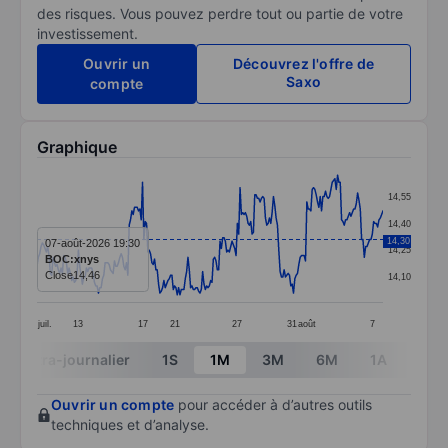
des risques. Vous pouvez perdre tout ou partie de votre
investissement.
Ouvrir un
Découvrez l'offre de
Saxo
compte
Graphique
Chart
14,55
Line chart with 260 data points.
14,40
The chart has 1 X axis displaying categories.
14,30
07-août-2026 19:30
14,25
BOC:xnys
The chart has 1 Y axis displaying values. Data ranges 
Close
14,46
14,10
juil.
13
17
21
27
31
août
7
End of interactive chart.
Intra-journalier
1S
1M
3M
6M
1A
3A
Ouvrir un compte
pour accéder à d’autres outils
techniques et d’analyse.