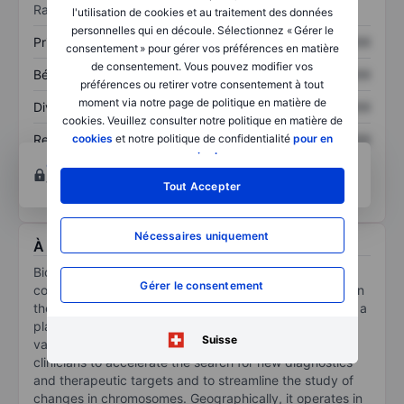
Ratios
l'utilisation de cookies et au traitement des données
personnelles qui en découle. Sélectionnez « Gérer le
Prix / ventes
XXXXXXX
XXXXXXX
consentement » pour gérer vos préférences en matière
de consentement. Vous pouvez modifier vos
Bénéfice par action
XXXXXXX
XXXXXXX
préférences ou retirer votre consentement à tout
moment via notre page de politique en matière de
Dividende par action
XXXXXXX
XXXXXXX
cookies. Veuillez consulter notre politique en matière de
cookies
et notre politique de confidentialité
pour en
Rendement des
XXXXXXX
XXXXXXX
capitaux propres
savoir plus
.
Ouvrir un compte
pour accéder à d’autres outils
techniques et d’analyse.
Tout Accepter
Nécessaires uniquement
À propos Bionano Genomics Inc.
Bionano Genomics Inc is a life sciences instrumentation
Gérer le consentement
company in the genome analysis space. It is engaged in
the development and marketing of the Saphyr system, a
platform for ultra-sensitive and ultra-specific structural
Suisse
variation detection that enables researchers and
clinicians to accelerate the search for new diagnostics
and therapeutic targets and to streamline the study of
changes in chromosomes. Geographically, it operates in