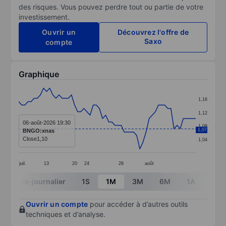
des risques. Vous pouvez perdre tout ou partie de votre
investissement.
Ouvrir un
Découvrez l'offre de
Saxo
compte
Graphique
Chart
1,16
Line chart with 58 data points.
1,12
The chart has 1 X axis displaying categories.
06-août-2026 19:30
1,08
1,07
BNGO:xnas
The chart has 1 Y axis displaying values. Data ranges f
Close
1,10
1,04
juil.
13
20
24
28
août
End of interactive chart.
Intra-journalier
1S
1M
3M
6M
1A
3A
Ouvrir un compte
pour accéder à d’autres outils
techniques et d’analyse.