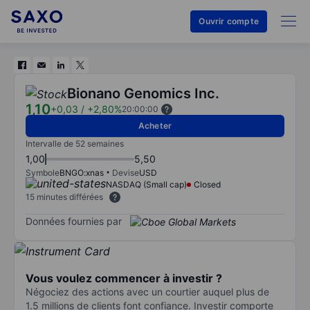
Ouvrir compte
Bionano Genomics Inc.
1,10
+0,03
/
+2,80%
20:00:00
Acheter
Intervalle de 52 semaines
1,00
5,50
Symbole
BNGO:xnas
Devise
USD
NASDAQ (Small cap)
Closed
15 minutes différées
Données fournies par
Vous voulez commencer à investir ?
Négociez des actions avec un courtier auquel plus de
1.5 millions de clients font confiance. Investir comporte