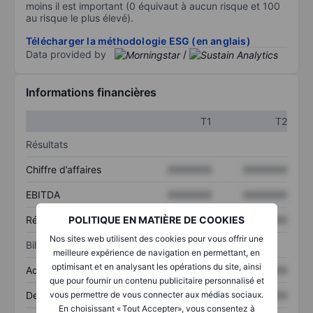
moins il est important (0 équivaut à aucun risque et 100
au risque le plus élevé).
Télécharger la méthodologie ESG (en anglais)
Data provided by
/
Informations financières
T1
T2
Résultats
Chiffre d’affaires
XXXXXXX
XXXXXXX
EBITDA
XXXXXXX
XXXXXXX
POLITIQUE EN MATIÈRE DE COOKIES
Résultat net
XXXXXXX
XXXXXXX
Nos sites web utilisent des cookies pour vous offrir une
Bilan
meilleure expérience de navigation en permettant, en
optimisant et en analysant les opérations du site, ainsi
Actifs totaux
XXXXXXX
XXXXXXX
que pour fournir un contenu publicitaire personnalisé et
vous permettre de vous connecter aux médias sociaux.
Dette totale
XXXXXXX
XXXXXXX
En choisissant « Tout Accepter», vous consentez à