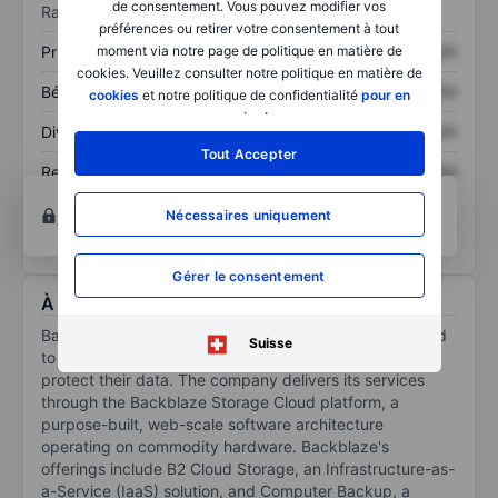
de consentement. Vous pouvez modifier vos
Ratios
préférences ou retirer votre consentement à tout
Prix / ventes
XXXXXXX
XXXXXXX
moment via notre page de politique en matière de
cookies. Veuillez consulter notre politique en matière de
Bénéfice par action
XXXXXXX
XXXXXXX
cookies
et notre politique de confidentialité
pour en
savoir plus
.
Dividende par action
XXXXXXX
XXXXXXX
Tout Accepter
Rendement des
XXXXXXX
XXXXXXX
capitaux propres
Ouvrir un compte
pour accéder à d’autres outils
Nécessaires uniquement
techniques et d’analyse.
Gérer le consentement
À propos Backblaze Inc.
Backblaze Inc offers a cloud storage platform designed
Suisse
to help businesses and consumers store, use, and
protect their data. The company delivers its services
through the Backblaze Storage Cloud platform, a
purpose-built, web-scale software architecture
operating on commodity hardware. Backblaze's
offerings include B2 Cloud Storage, an Infrastructure-as-
a-Service (IaaS) solution, and Computer Backup, a