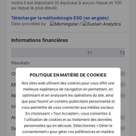
moins il est important (0 équivaut à aucun risque et 100
au risque le plus élevé).
Télécharger la méthodologie ESG (en anglais)
Data provided by
/
Informations financières
T1
T2
Résultats
Chiffre d’affaires
XXXXXXX
XXXXXXX
POLITIQUE EN MATIÈRE DE COOKIES
Nos sites web utilisent des cookies pour vous offrir une
EBITDA
XXXXXXX
XXXXXXX
meilleure expérience de navigation en permettant, en
Résultat net
XXXXXXX
XXXXXXX
optimisant et en analysant les opérations du site, ainsi
que pour fournir un contenu publicitaire personnalisé et
Bilan
vous permettre de vous connecter aux médias sociaux.
En choisissant « Tout Accepter», vous consentez à
Actifs totaux
XXXXXXX
XXXXXXX
l'utilisation de cookies et au traitement des données
personnelles qui en découle. Sélectionnez « Gérer le
Dette totale
XXXXXXX
XXXXXXX
consentement » pour gérer vos préférences en matière