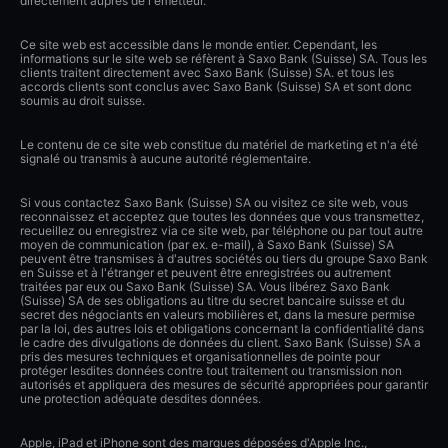
directement auprès de l'émetteur.
Ce site web est accessible dans le monde entier. Cependant, les
informations sur le site web se réfèrent à Saxo Bank (Suisse) SA. Tous les
clients traitent directement avec Saxo Bank (Suisse) SA. et tous les
accords clients sont conclus avec Saxo Bank (Suisse) SA et sont donc
soumis au droit suisse.
Le contenu de ce site web constitue du matériel de marketing et n'a été
signalé ou transmis à aucune autorité réglementaire.
Si vous contactez Saxo Bank (Suisse) SA ou visitez ce site web, vous
reconnaissez et acceptez que toutes les données que vous transmettez,
recueillez ou enregistrez via ce site web, par téléphone ou par tout autre
moyen de communication (par ex. e-mail), à Saxo Bank (Suisse) SA
peuvent être transmises à d'autres sociétés ou tiers du groupe Saxo Bank
en Suisse et à l'étranger et peuvent être enregistrées ou autrement
traitées par eux ou Saxo Bank (Suisse) SA. Vous libérez Saxo Bank
(Suisse) SA de ses obligations au titre du secret bancaire suisse et du
secret des négociants en valeurs mobilières et, dans la mesure permise
par la loi, des autres lois et obligations concernant la confidentialité dans
le cadre des divulgations de données du client. Saxo Bank (Suisse) SA a
pris des mesures techniques et organisationnelles de pointe pour
protéger lesdites données contre tout traitement ou transmission non
autorisés et appliquera des mesures de sécurité appropriées pour garantir
une protection adéquate desdites données.
Apple, iPad et iPhone sont des marques déposées d'Apple Inc.,