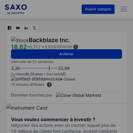
Ouvrir compte
Backblaze Inc.
18,82
+0,71
/
+3,92%
20:00:00
Acheter
Intervalle de 52 semaines
3,26
23,99
Symbole
BLZE:xnas
Devise
USD
NASDAQ
Closed
15 minutes différées
Données fournies par
Vous voulez commencer à investir ?
Négociez des actions avec un courtier auquel plus de
1.5 millions de clients font confiance. Investir comporte