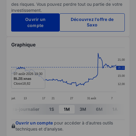
des risques. Vous pouvez perdre tout ou partie de votre
investissement.
Ouvrir un
Découvrez l'offre de
Saxo
compte
Graphique
Chart
21,00
Line chart with 295 data points.
18,11
18,00
The chart has 1 X axis displaying categories.
07-août-2026 19:30
15,00
BLZE:xnas
The chart has 1 Y axis displaying values. Data ranges 
Close
18,82
12,00
juil.
13
17
21
27
31
août
7
End of interactive chart.
Intra-journalier
1S
1M
3M
6M
1A
3A
Ouvrir un compte
pour accéder à d’autres outils
techniques et d’analyse.