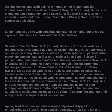
Ce site web est accessible dans le monde entier. Cependant, les
informations sur le site web se réfèrent à Saxo Bank (Suisse) SA. Tous les
clients traitent directement avec Saxo Bank (Suisse) SA. et tous les
accords clients sont conclus avec Saxo Bank (Suisse) SA et sont donc
soumis au droit suisse.
Le contenu de ce site web constitue du matériel de marketing et n'a été
signalé ou transmis à aucune autorité réglementaire.
Si vous contactez Saxo Bank (Suisse) SA ou visitez ce site web, vous
reconnaissez et acceptez que toutes les données que vous transmettez,
recueillez ou enregistrez via ce site web, par téléphone ou par tout autre
moyen de communication (par ex. e-mail), à Saxo Bank (Suisse) SA
peuvent être transmises à d'autres sociétés ou tiers du groupe Saxo Bank
en Suisse et à l'étranger et peuvent être enregistrées ou autrement
traitées par eux ou Saxo Bank (Suisse) SA. Vous libérez Saxo Bank
(Suisse) SA de ses obligations au titre du secret bancaire suisse et du
secret des négociants en valeurs mobilières et, dans la mesure permise
par la loi, des autres lois et obligations concernant la confidentialité dans
le cadre des divulgations de données du client. Saxo Bank (Suisse) SA a
pris des mesures techniques et organisationnelles de pointe pour
protéger lesdites données contre tout traitement ou transmission non
autorisés et appliquera des mesures de sécurité appropriées pour garantir
une protection adéquate desdites données.
Apple, iPad et iPhone sont des marques déposées d'Apple Inc.,
enregistrées aux États-Unis et dans d'autres pays. App Store est une