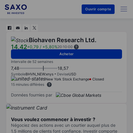
Ouvrir compte
Biohaven Research Ltd.
14,42
+0,79
/
+5,80%
20:10:00
Acheter
Intervalle de 52 semaines
7,48
18,57
Symbole
BHVN_NEW:xnys
Devise
USD
New York Stock Exchange
Closed
15 minutes différées
Données fournies par
Vous voulez commencer à investir ?
Négociez des actions avec un courtier auquel plus de
1.5 millions de clients font confiance. Investir comporte