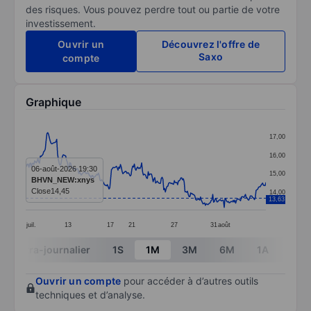
des risques. Vous pouvez perdre tout ou partie de votre
investissement.
Ouvrir un
Découvrez l'offre de
Saxo
compte
Graphique
Chart
17,00
Line chart with 295 data points.
16,00
The chart has 1 X axis displaying categories.
06-août-2026 19:30
15,00
BHVN_NEW:xnys
The chart has 1 Y axis displaying values. Data ranges f
Close
14,45
14,00
13,63
juil.
13
17
21
27
31
août
End of interactive chart.
Intra-journalier
1S
1M
3M
6M
1A
3A
Ouvrir un compte
pour accéder à d’autres outils
techniques et d’analyse.