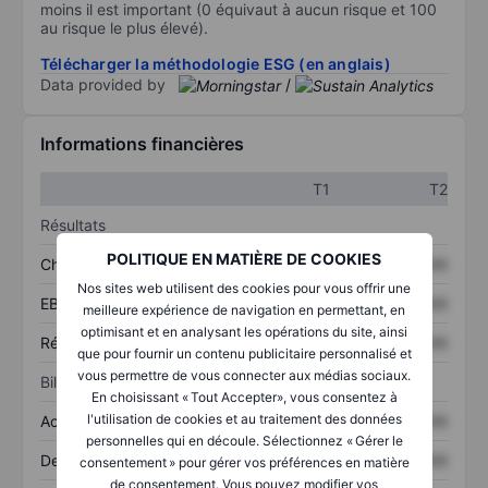
moins il est important (0 équivaut à aucun risque et 100
au risque le plus élevé).
Télécharger la méthodologie ESG (en anglais)
Data provided by
/
Informations financières
T1
T2
Résultats
POLITIQUE EN MATIÈRE DE COOKIES
Chiffre d’affaires
XXXXXXX
XXXXXXX
Nos sites web utilisent des cookies pour vous offrir une
EBITDA
XXXXXXX
XXXXXXX
meilleure expérience de navigation en permettant, en
optimisant et en analysant les opérations du site, ainsi
Résultat net
XXXXXXX
XXXXXXX
que pour fournir un contenu publicitaire personnalisé et
vous permettre de vous connecter aux médias sociaux.
Bilan
En choisissant « Tout Accepter», vous consentez à
l'utilisation de cookies et au traitement des données
Actifs totaux
XXXXXXX
XXXXXXX
personnelles qui en découle. Sélectionnez « Gérer le
Dette totale
XXXXXXX
XXXXXXX
consentement » pour gérer vos préférences en matière
de consentement. Vous pouvez modifier vos