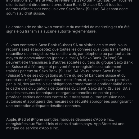
informations sur le site web se réfèrent à Saxo Bank (Suisse) SA. Tous les
clients traitent directement avec Saxo Bank (Suisse) SA. et tous les
accords clients sont conclus avec Saxo Bank (Suisse) SA et sont donc
soumis au droit suisse.
Le contenu de ce site web constitue du matériel de marketing et n'a été
signalé ou transmis à aucune autorité réglementaire.
Si vous contactez Saxo Bank (Suisse) SA ou visitez ce site web, vous
reconnaissez et acceptez que toutes les données que vous transmettez,
recueillez ou enregistrez via ce site web, par téléphone ou par tout autre
moyen de communication (par ex. e-mail), à Saxo Bank (Suisse) SA
peuvent être transmises à d'autres sociétés ou tiers du groupe Saxo Bank
en Suisse et à l'étranger et peuvent être enregistrées ou autrement
traitées par eux ou Saxo Bank (Suisse) SA. Vous libérez Saxo Bank
(Suisse) SA de ses obligations au titre du secret bancaire suisse et du
secret des négociants en valeurs mobilières et, dans la mesure permise
par la loi, des autres lois et obligations concernant la confidentialité dans
le cadre des divulgations de données du client. Saxo Bank (Suisse) SA a
pris des mesures techniques et organisationnelles de pointe pour
protéger lesdites données contre tout traitement ou transmission non
autorisés et appliquera des mesures de sécurité appropriées pour garantir
une protection adéquate desdites données.
Apple, iPad et iPhone sont des marques déposées d'Apple Inc.,
enregistrées aux États-Unis et dans d'autres pays. App Store est une
marque de service d'Apple Inc.