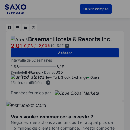
Ouvrir compte
Braemar Hotels & Resorts Inc.
2,01
-0,06
/
-2,90%
19:15:17
Acheter
Intervalle de 52 semaines
1,88
3,19
Symbole
BHR:xnys
Devise
USD
New York Stock Exchange
Open
15 minutes différées
Données fournies par
Vous voulez commencer à investir ?
Négociez des actions avec un courtier auquel plus de
1.5 millions de clients font confiance. Investir comporte