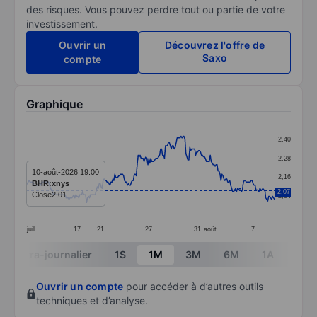
des risques. Vous pouvez perdre tout ou partie de votre
investissement.
Ouvrir un
Découvrez l'offre de
Saxo
compte
Graphique
Chart
2,40
Line chart with 256 data points.
2,28
The chart has 1 X axis displaying categories.
10-août-2026 19:00
2,16
BHR:xnys
The chart has 1 Y axis displaying values. Data ranges 
2,07
Close
2,01
2,04
juil.
17
21
27
31
août
7
End of interactive chart.
Intra-journalier
1S
1M
3M
6M
1A
3A
Ouvrir un compte
pour accéder à d’autres outils
techniques et d’analyse.