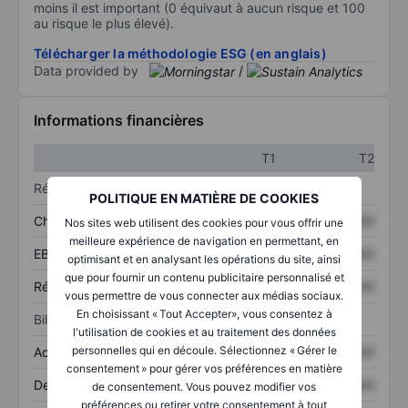
moins il est important (0 équivaut à aucun risque et 100
au risque le plus élevé).
Télécharger la méthodologie ESG (en anglais)
Data provided by
/
Informations financières
T1
T2
Résultats
POLITIQUE EN MATIÈRE DE COOKIES
Chiffre d’affaires
XXXXXXX
XXXXXXX
Nos sites web utilisent des cookies pour vous offrir une
meilleure expérience de navigation en permettant, en
EBITDA
XXXXXXX
XXXXXXX
optimisant et en analysant les opérations du site, ainsi
que pour fournir un contenu publicitaire personnalisé et
Résultat net
XXXXXXX
XXXXXXX
vous permettre de vous connecter aux médias sociaux.
En choisissant « Tout Accepter», vous consentez à
Bilan
l'utilisation de cookies et au traitement des données
personnelles qui en découle. Sélectionnez « Gérer le
Actifs totaux
XXXXXXX
XXXXXXX
consentement » pour gérer vos préférences en matière
Dette totale
XXXXXXX
XXXXXXX
de consentement. Vous pouvez modifier vos
préférences ou retirer votre consentement à tout