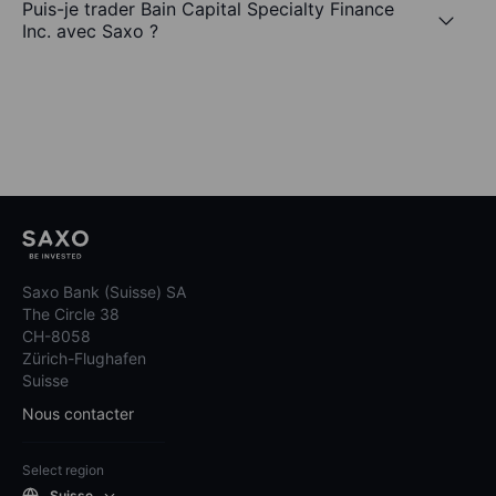
Puis-je trader Bain Capital Specialty Finance
Inc. avec Saxo ?
Saxo Bank (Suisse) SA
The Circle 38
CH-8058
Zürich-Flughafen
Suisse
Nous contacter
Select region
Suisse