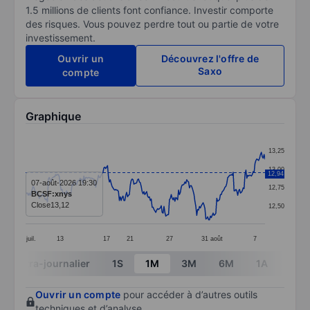
1.5 millions de clients font confiance. Investir comporte
des risques. Vous pouvez perdre tout ou partie de votre
investissement.
Ouvrir un
Découvrez l'offre de
Saxo
compte
Graphique
Chart
13,25
Line chart with 264 data points.
13,00
12,94
The chart has 1 X axis displaying categories.
07-août-2026 19:30
12,75
BCSF:xnys
The chart has 1 Y axis displaying values. Data ranges 
Close
13,12
12,50
juil.
13
17
21
27
31
août
7
End of interactive chart.
Intra-journalier
1S
1M
3M
6M
1A
3A
Ouvrir un compte
pour accéder à d’autres outils
techniques et d’analyse.