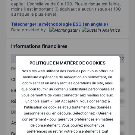
capital. L’échelle va de 0 à 100. Plus le risque est faible,
moins il est important (0 équivaut à aucun risque et 100
au risque le plus élevé).
Télécharger la méthodologie ESG (en anglais)
Data provided by
/
Informations financières
T1
T2
POLITIQUE EN MATIÈRE DE COOKIES
Résultats
Nos sites web utilisent des cookies pour vous offrir une
meilleure expérience de navigation en permettant, en
Chiffre d’affaires
XXXXXXX
XXXXXXX
optimisant et en analysant les opérations du site, ainsi
que pour fournir un contenu publicitaire personnalisé et
EBITDA
XXXXXXX
XXXXXXX
vous permettre de vous connecter aux médias sociaux.
Résultat net
XXXXXXX
XXXXXXX
En choisissant « Tout Accepter», vous consentez à
l'utilisation de cookies et au traitement des données
Bilan
personnelles qui en découle. Sélectionnez « Gérer le
consentement » pour gérer vos préférences en matière
Actifs totaux
XXXXXXX
XXXXXXX
de consentement. Vous pouvez modifier vos
préférences ou retirer votre consentement à tout
Dette totale
XXXXXXX
XXXXXXX