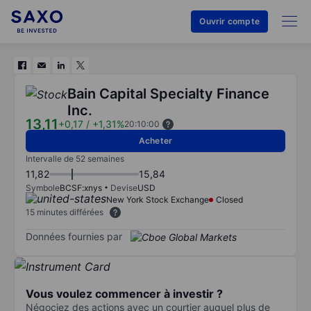
Ouvrir compte
Bain Capital Specialty Finance
Inc.
13,11
+0,17
/
+1,31%
20:10:00
Acheter
Intervalle de 52 semaines
11,82
15,84
Symbole
BCSF:xnys
Devise
USD
New York Stock Exchange
Closed
15 minutes différées
Données fournies par
Vous voulez commencer à investir ?
Négociez des actions avec un courtier auquel plus de