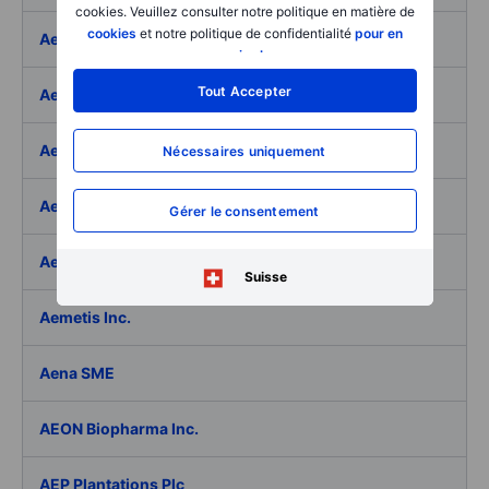
cookies. Veuillez consulter notre politique en matière de
cookies
et notre politique de confidentialité
pour en
Aeffe
savoir plus
.
Tout Accepter
Aegon Ltd
Aegon Ltd. - ADR
Nécessaires uniquement
Aehr Test Systems
Gérer le consentement
Aeluma Inc.
Suisse
Aemetis Inc.
Aena SME
AEON Biopharma Inc.
AEP Plantations Plc