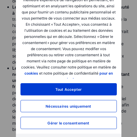
depuis trois ans.
optimisant et en analysant les opérations du site, ainsi
Le Brent ne progresse que légèrement après avoir chuté
que pour fournir un contenu publicitaire personnalisé et
à 90 USD le baril lors de la séance précédente
. Les
vous permettre de vous connecter aux médias sociaux.
traders semblent de plus en plus réticents à poursuivre la
En choisissant « Tout Accepter», vous consentez à
hausse malgré le conflit persistant au Moyen-Orient,
l'utilisation de cookies et au traitement des données
conscients qu’une réouverture du détroit d’Ormuz pourrait
personnelles qui en découle. Sélectionnez « Gérer le
provoquer un afflux temporaire de pétrole brut et de
consentement » pour gérer vos préférences en matière
produits raffinés sur le marché. Cette perspective d’une
de consentement. Vous pouvez modifier vos
libération soudaine d’offre accumulée a tempéré le
préférences ou retirer votre consentement à tout
sentiment haussier et réduit la sensibilité du marché aux
moment via notre page de politique en matière de
développements géopolitiques.
cookies. Veuillez consulter notre politique en matière de
Le récent rebond modeste a été déclenché par de
cookies
et notre politique de confidentialité
pour en
nouvelles attaques américaines et iraniennes, remettant
savoir plus
.
une fois encore en question un cessez-le-feu déjà
fragile.
Par ailleurs, selon l’API, les stocks américains de
Tout Accepter
pétrole brut auraient enregistré leur plus forte baisse
depuis septembre avant la publication du rapport officiel
de l’EIA aujourd’hui. Le marché analysera ces données afin
Nécessaires uniquement
de déterminer si les États-Unis approchent des limites de
leur capacité à compenser les perturbations de l’offre
mondiale grâce à leurs exportations élevées de pétrole
Gérer le consentement
brut et de produits raffinés.