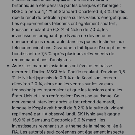
britannique a été pénalisé par les banques et l’énergie :
HSBC a perdu 4,4 % et Standard Chartered 6,3 %, tandis
que le recul du pétrole a pesé sur les valeurs énergétiques.
Les équipementiers télécoms ont également souffert,
Ericsson reculant de 6,3 % et Nokia de 7,0 %, les
investisseurs craignant que Nvidia ne devienne un
concurrent plus redoutable dans les puces destinées aux
télécommunications. Givaudan a fait figure d’exception en
bondissant de 7,5 % après plusieurs relèvements de
recommandations d’analystes.
Asie :
Les marchés asiatiques ont évolué en baisse
mercredi, l’indice MSCI Asia Pacific reculant d’environ 0,6
%, le Nikkei japonais de 0,9 % et le Kospi sud-coréen
d’environ 2,0 %, alors que les ventes sur les valeurs
technologiques reprenaient et que les tensions entre les
États-Unis et l’Iran renforçaient l’aversion au risque. Ce
mouvement intervient après le fort rebond de mardi,
lorsque le Kospi avait bondi de 8,2 % à la suite du violent
repli mené par l’IA observé lundi. SK Hynix avait gagné
15,9 % et Samsung Electronics 9,0 % mardi, les
investisseurs revenant sur le thème de la mémoire liée à
l’IA. Les autorités sud-coréennes ont également inspecté