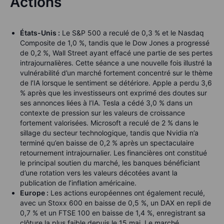
Actions
États-Unis :
Le S&P 500 a reculé de 0,3 % et le Nasdaq
Composite de 1,0 %, tandis que le Dow Jones a progressé
de 0,2 %, Wall Street ayant effacé une partie de ses pertes
intrajournalières. Cette séance a une nouvelle fois illustré la
vulnérabilité d’un marché fortement concentré sur le thème
de l’IA lorsque le sentiment se détériore. Apple a perdu 3,6
% après que les investisseurs ont exprimé des doutes sur
ses annonces liées à l’IA. Tesla a cédé 3,0 % dans un
contexte de pression sur les valeurs de croissance
fortement valorisées. Microsoft a reculé de 2 % dans le
sillage du secteur technologique, tandis que Nvidia n’a
terminé qu’en baisse de 0,2 % après un spectaculaire
retournement intrajournalier. Les financières ont constitué
le principal soutien du marché, les banques bénéficiant
d’une rotation vers les valeurs décotées avant la
publication de l’inflation américaine.
Europe :
Les actions européennes ont également reculé,
avec un Stoxx 600 en baisse de 0,5 %, un DAX en repli de
0,7 % et un FTSE 100 en baisse de 1,4 %, enregistrant sa
clôture la plus faible depuis le 15 mai. Le marché