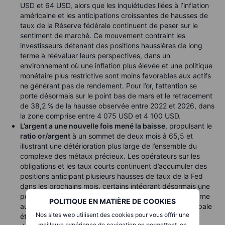
USD et 64 USD, alors que les inquiétudes liées à l’inflation
américaine et les anticipations croissantes de hausses de
taux de la Réserve fédérale continuent de peser sur le
sentiment de marché. Ce mouvement contraint les
investisseurs détenant des positions haussières de long
terme à réévaluer leurs perspectives, dans un
environnement où une inflation plus élevée et une politique
monétaire plus restrictive sont moins favorables aux actifs
ne générant pas de rendement. Pour l’or, l’attention se
porte désormais sur le point bas de mars et le retracement
de 38,2 % de la hausse observée entre 2022 et 2026, dans
la zone comprise entre 4 075 USD et 4 100 USD.
L’argent a une nouvelle fois mené la baisse
, propulsant le
ratio or/argent
à un sommet de deux mois à 65,5 et
illustrant une détérioration plus large de l’ensemble du
complexe des métaux précieux. Les opérateurs sur les
obligations et les taux courts continuent d’accumuler des
positions anticipant plusieurs hausses de taux de la Fed
dans les prochains mois, certains intégrant désormais une
possible intervention dès septembre. L’attention se tourne
POLITIQUE EN MATIÈRE DE COOKIES
aujourd’hui vers le rapport CPI américain, l’inflation globale
Nos sites web utilisent des cookies pour vous offrir une
étant attendue au-dessus de 4 % pour la première fois
meilleure expérience de navigation en permettant, en