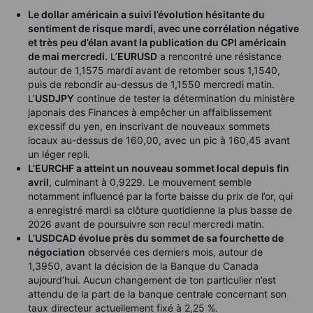
Le dollar américain a suivi l’évolution hésitante du
sentiment de risque mardi, avec une corrélation négative
et très peu d’élan avant la publication du CPI américain
de mai mercredi.
L’
EURUSD
a rencontré une résistance
autour de 1,1575 mardi avant de retomber sous 1,1540,
puis de rebondir au-dessus de 1,1550 mercredi matin.
L’
USDJPY
continue de tester la détermination du ministère
japonais des Finances à empêcher un affaiblissement
excessif du yen, en inscrivant de nouveaux sommets
locaux au-dessus de 160,00, avec un pic à 160,45 avant
un léger repli.
L’EURCHF a atteint un nouveau sommet local depuis fin
avril
, culminant à 0,9229. Le mouvement semble
notamment influencé par la forte baisse du prix de l’or, qui
a enregistré mardi sa clôture quotidienne la plus basse de
2026 avant de poursuivre son recul mercredi matin.
L’USDCAD évolue près du sommet de sa fourchette de
négociation
observée ces derniers mois, autour de
1,3950, avant la décision de la Banque du Canada
aujourd’hui. Aucun changement de ton particulier n’est
attendu de la part de la banque centrale concernant son
taux directeur actuellement fixé à 2,25 %.