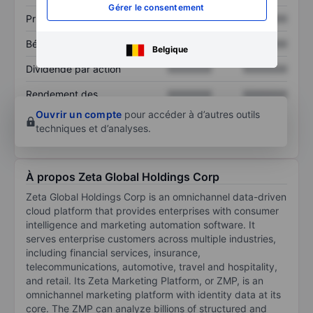
Gérer le consentement
Prix / ventes
XXXXXXX
XXXXXXX
Bénéfice par action
XXXXXXX
XXXXXXX
Belgique
Dividende par action
XXXXXXX
XXXXXXX
Rendement des
XXXXXXX
XXXXXXX
capitaux propres
Ouvrir un compte
pour accéder à d’autres outils
techniques et d’analyses.
À propos Zeta Global Holdings Corp
Zeta Global Holdings Corp is an omnichannel data-driven
cloud platform that provides enterprises with consumer
intelligence and marketing automation software. It
serves enterprise customers across multiple industries,
including financial services, insurance,
telecommunications, automotive, travel and hospitality,
and retail. Its Zeta Marketing Platform, or ZMP, is an
omnichannel marketing platform with identity data at its
core. The ZMP can analyze billions of structured and