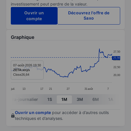
investissement peut perdre de la valeur.
Ouvrir un
Découvrez l'offre de
Saxo
compte
Graphique
Chart
27,50
Line chart with 299 data points.
25,56
25,00
The chart has 1 X axis displaying categories.
07-août-2026 19:30
22,50
ZETA:xnys
The chart has 1 Y axis displaying values. Data ranges 
Close
26,64
20,00
juil.
13
17
21
27
31
août
7
End of interactive chart.
Intra-journalier
1S
1M
3M
6M
1A
3A
Ouvrir un compte
pour accéder à d’autres outils
techniques et d’analyses.