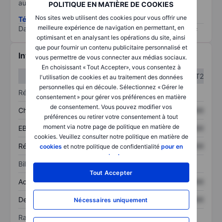
au risque le plus élevé).
POLITIQUE EN MATIÈRE DE COOKIES
Nos sites web utilisent des cookies pour vous offrir une
Télécharger la méthodologie ESG (en anglais)
meilleure expérience de navigation en permettant, en
Data provided by
/
optimisant et en analysant les opérations du site, ainsi
que pour fournir un contenu publicitaire personnalisé et
Informations financières
vous permettre de vous connecter aux médias sociaux.
En choisissant « Tout Accepter», vous consentez à
T1
T2
l'utilisation de cookies et au traitement des données
personnelles qui en découle. Sélectionnez « Gérer le
Résultats
consentement » pour gérer vos préférences en matière
de consentement. Vous pouvez modifier vos
Chiffre d’affaires
XXXXXXX
XXXXXXX
préférences ou retirer votre consentement à tout
moment via notre page de politique en matière de
EBITDA
XXXXXXX
XXXXXXX
cookies. Veuillez consulter notre politique en matière de
Résultat net
XXXXXXX
XXXXXXX
cookies
et notre politique de confidentialité
pour en
savoir plus
.
Bilan
Tout Accepter
Actif total
XXXXXXX
XXXXXXX
Dette totale
XXXXXXX
XXXXXXX
Nécessaires uniquement
Ratios