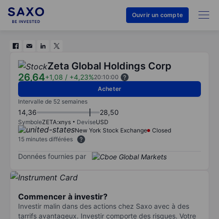
Ouvrir un compte
Zeta Global Holdings Corp
26,64
+1,08
/
+4,23%
20:10:00
Acheter
Intervalle de 52 semaines
14,36
28,50
Symbole
ZETA:xnys
Devise
USD
New York Stock Exchange
Closed
15 minutes différées
Données fournies par
Commencer à investir?
Investir malin dans des actions chez Saxo avec à des
tarrifs avantageux. Investir comporte des risques. Votre