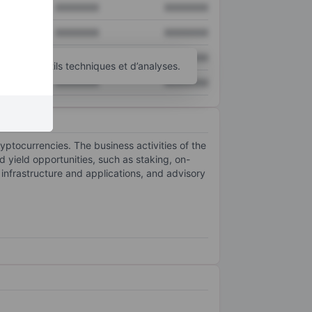
XXXXXXX
XXXXXXX
XXXXXXX
XXXXXXX
XXXXXXX
XXXXXXX
’autres outils techniques et d’analyses.
XXXXXXX
XXXXXXX
ptocurrencies. The business activities of the
yield opportunities, such as staking, on-
 infrastructure and applications, and advisory