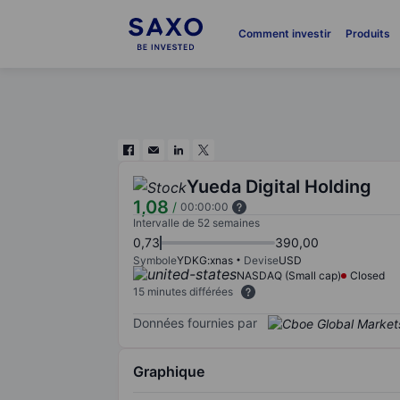
Comment investir
Produits
Yueda Digital Holding
1,08
/
00:00:00
Intervalle de 52 semaines
0,73
390,00
Symbole
YDKG:xnas
Devise
USD
NASDAQ (Small cap)
Closed
15 minutes différées
Données fournies par
Graphique
Chart