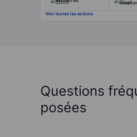
NextNRG Inc.
Group Lim
Voir toutes les actions
Questions fré
posées