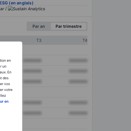
ESG (en anglais)
/
Par an
Par trimestre
T3
T4
XXXXXXX
XXXXXXX
tion en
ir un
XXXXXXX
XXXXXXX
aux. En
nt des
XXXXXXX
XXXXXXX
er vos
er votre
llez
ur en
XXXXXXX
XXXXXXX
XXXXXXX
XXXXXXX