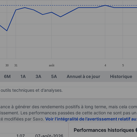
ories.
s. Data ranges from 0.86 to 1.08.
30
31
août
4
5
6M
1A
3A
5A
Annuel à ce jour
Historique
outils techniques et d’analyses.
ndance à générer des rendements positifs à long terme, mais cela c
stissement. Les performances passées de cette action ne sont pas un i
té modifiées par Saxo.
Voir l’intégralité de l’avertissement relatif 
Performances historiques
1,07
07-août-2026