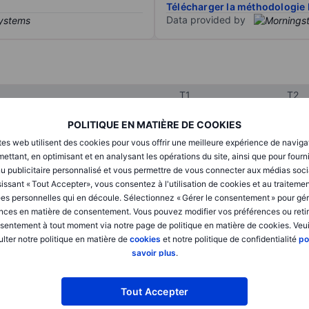
Télécharger la méthodologie 
Data provided by
T1
T2
POLITIQUE EN MATIÈRE DE COOKIES
XXXXXXX
XXXXXXX
tes web utilisent des cookies pour vous offrir une meilleure expérience de naviga
ettant, en optimisant et en analysant les opérations du site, ainsi que pour fourn
XXXXXXX
XXXXXXX
u publicitaire personnalisé et vous permettre de vous connecter aux médias soci
issant « Tout Accepter», vous consentez à l'utilisation de cookies et au traiteme
XXXXXXX
XXXXXXX
es personnelles qui en découle. Sélectionnez « Gérer le consentement » pour gér
nces en matière de consentement. Vous pouvez modifier vos préférences ou retir
sentement à tout moment via notre page de politique en matière de cookies. Veui
lter notre politique en matière de
cookies
et notre politique de confidentialité
po
XXXXXXX
XXXXXXX
savoir plus
.
XXXXXXX
XXXXXXX
Tout Accepter