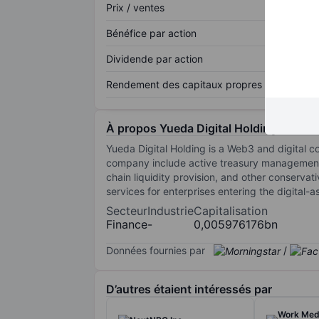
Prix / ventes
Bénéfice par action
Dividende par action
Rendement des capitaux propres
À propos Yueda Digital Holding
Yueda Digital Holding is a Web3 and digital c
company include active treasury management o
chain liquidity provision, and other conservat
services for enterprises entering the digital-
Secteur
Industrie
Capitalisation
Finance
-
0,005976176bn
Données fournies par
/
D’autres étaient intéressés par
Work Med