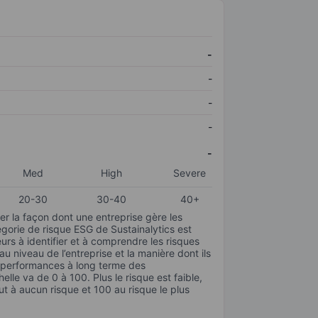
-
-
-
-
-
Med
High
Severe
20-30
30-40
40+
r la façon dont une entreprise gère les
gorie de risque ESG de Sustainalytics est
urs à identifier et à comprendre les risques
 niveau de l’entreprise et la manière dont ils
s performances à long terme des
elle va de 0 à 100. Plus le risque est faible,
ut à aucun risque et 100 au risque le plus