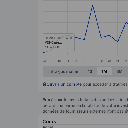
Line chart with 36 data points.
The chart has 1 X axis displaying categ
The chart has 1 Y axis displaying value
07-août-2026 14:00
YDKG:xnas
Close
1,06
juil.
10
14
15
21
22
23
24
29
End of interactive chart.
Intra-journalier
1S
1M
3M
Ouvrir un compte
pour accéder à d’autres 
Bon à savoir :
Investir dans des actions a te
perdre une partie ou la totalité de votre inve
données de fournisseurs externes n’ont pas é
Cours
Achat