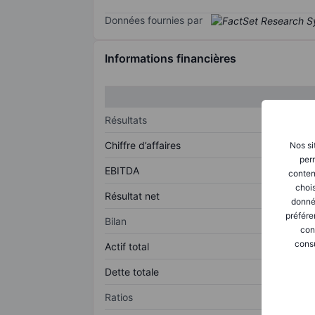
Données fournies par
Informations financières
Résultats
Chiffre d’affaires
Nos si
perm
EBITDA
conten
chois
Résultat net
donné
préfére
Bilan
con
consu
Actif total
Dette totale
Ratios