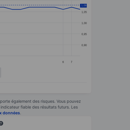
1,08
1,05
1,00
0,95
0,90
6
7
omporte également des risques. Vous pouvez
ndicateur fiable des résultats futurs. Les
aux données
.