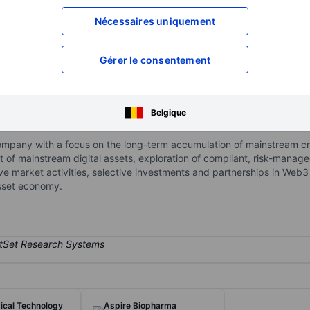
XXXXXXX
XXXXXXX
Nécessaires uniquement
XXXXXXX
XXXXXXX
XXXXXXX
XXXXXXX
Gérer le consentement
Ouvrir un compte
pour accéder à d
XXXXXXX
XXXXXXX
Belgique
ompany with a focus on the long-term accumulation of mainstream cry
f mainstream digital assets, exploration of compliant, risk-managed 
ive market activities, selective investments and partnerships in Web3
asset economy.
ical Technology
Aspire Biopharma