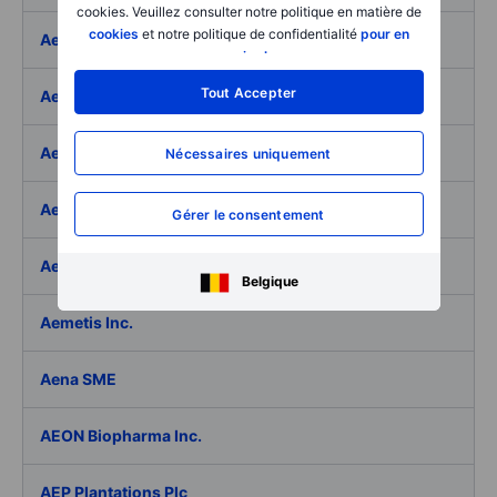
cookies. Veuillez consulter notre politique en matière de
cookies
et notre politique de confidentialité
pour en
Aeffe
savoir plus
.
Tout Accepter
Aegon Ltd
Aegon Ltd. - ADR
Nécessaires uniquement
Aehr Test Systems
Gérer le consentement
Aeluma Inc.
Belgique
Aemetis Inc.
Aena SME
AEON Biopharma Inc.
AEP Plantations Plc