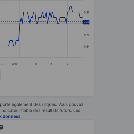
0,30
0,28
0,28
0,26
0,24
31
août
5
6
7
omporte également des risques. Vous pouvez
ndicateur fiable des résultats futurs. Les
aux données
.