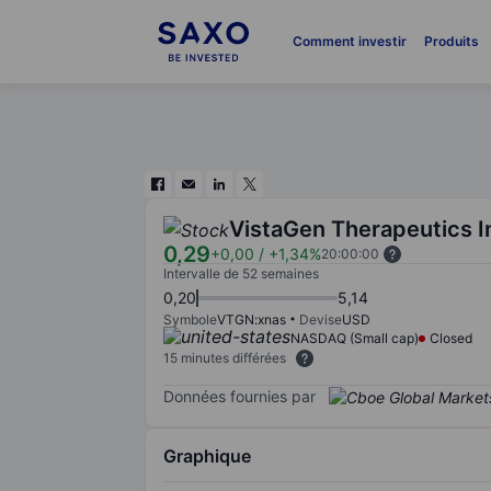
Comment investir
Produits
VistaGen Therapeutics I
0,29
+0,00
/
+1,34%
20:00:00
Intervalle de 52 semaines
0,20
5,14
Symbole
VTGN:xnas
Devise
USD
NASDAQ (Small cap)
Closed
15 minutes différées
Données fournies par
Graphique
Chart