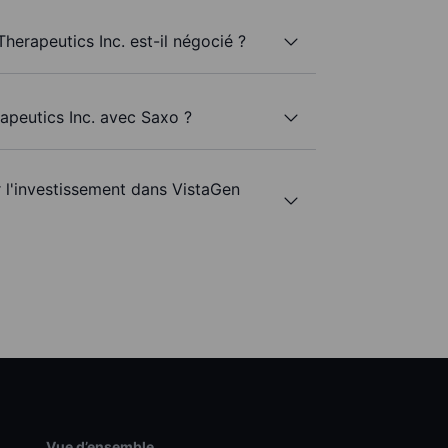
herapeutics Inc. est-il négocié ?
rapeutics Inc. avec Saxo ?
r l'investissement dans VistaGen
Vue d’ensemble