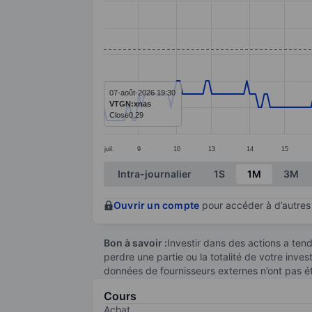
Line chart with 245 data points.
The chart has 1 X axis displaying categ
The chart has 1 Y axis displaying value
07-août-2026 19:30
VTGN:xnas
Close
0,29
juil.
9
10
13
14
15
End of interactive chart.
Intra-journalier
1S
1M
3M
Ouvrir un compte
pour accéder à d’autres 
Bon à savoir :
Investir dans des actions a te
perdre une partie ou la totalité de votre inve
données de fournisseurs externes n’ont pas é
Cours
Achat