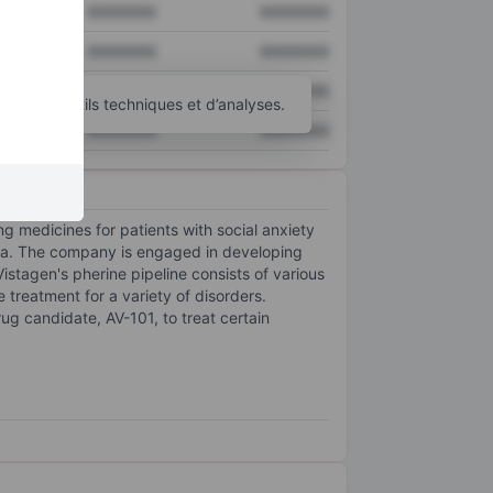
XXXXXXX
XXXXXXX
XXXXXXX
XXXXXXX
XXXXXXX
XXXXXXX
’autres outils techniques et d’analyses.
XXXXXXX
XXXXXXX
g medicines for patients with social anxiety
xia. The company is engaged in developing
istagen's pherine pipeline consists of various
treatment for a variety of disorders.
rug candidate, AV-101, to treat certain