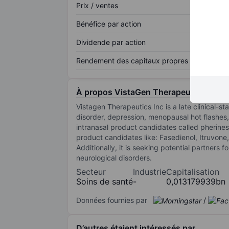
Prix / ventes
Bénéfice par action
Dividende par action
Rendement des capitaux propres
À propos VistaGen Therapeutics Inc.
Vistagen Therapeutics Inc is a late clinical-
disorder, depression, menopausal hot flashe
intranasal product candidates called pherines
product candidates like: Fasedienol, Itruvone
Additionally, it is seeking potential partners 
neurological disorders.
Secteur
Industrie
Capitalisation
Soins de santé
-
0,013179939bn
Données fournies par
/
D’autres étaient intéressés par