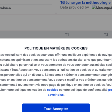
Télécharger la méthodologie 
Data provided by
T1
T2
POLITIQUE EN MATIÈRE DE COOKIES
XXXXXXX
XXXXXXX
tes web utilisent des cookies pour vous offrir une meilleure expérience de naviga
ettant, en optimisant et en analysant les opérations du site, ainsi que pour fourn
XXXXXXX
XXXXXXX
u publicitaire personnalisé et vous permettre de vous connecter aux médias soci
XXXXXXX
XXXXXXX
issant « Tout Accepter», vous consentez à l'utilisation de cookies et au traiteme
es personnelles qui en découle. Sélectionnez « Gérer le consentement » pour gér
nces en matière de consentement. Vous pouvez modifier vos préférences ou retir
sentement à tout moment via notre page de politique en matière de cookies. Veui
XXXXXXX
XXXXXXX
lter notre politique en matière de
cookies
et notre politique de confidentialité
po
savoir plus
.
XXXXXXX
XXXXXXX
Tout Accepter