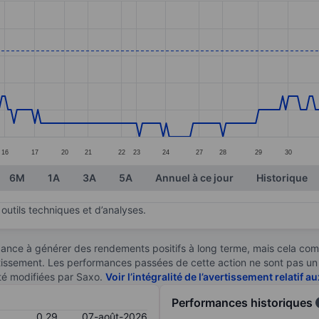
ories.
s. Data ranges from 0.22 to 0.31.
16
17
20
21
22
23
24
27
28
29
30
6M
1A
3A
5A
Annuel à ce jour
Historique
outils techniques et d’analyses.
ndance à générer des rendements positifs à long terme, mais cela c
stissement. Les performances passées de cette action ne sont pas un i
té modifiées par Saxo.
Voir l’intégralité de l’avertissement relatif 
Performances historiques
0,29
07-août-2026