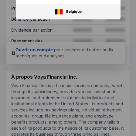
Prix / ventes
XXXXXXX
XXXXXXX
Belgique
Bénéfice par action
XXXXXXX
XXXXXXX
Dividende par action
XXXXXXX
XXXXXXX
Rendement des
XXXXXXX
XXXXXXX
capitaux propres
Ouvrir un compte
pour accéder à d’autres outils
techniques et d’analyses.
À propos Voya Financial Inc.
Voya Financial Inc is a financial services company, which,
through its subsidiaries, provides various investment,
insurance, and retirement solutions to individual and
institutional clients in the United States. Its products and
services include tax savings plans, individual retirement
accounts, group life insurance plans, and employee
benefits products, among others. The company tailors
each of its products to the needs of its customer base. It
operates its business through three principal lines: