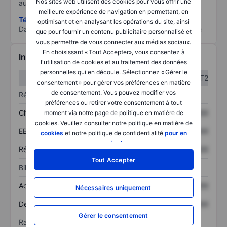
Nos sites web utilisent des cookies pour vous offrir une
au risque le plus élevé).
meilleure expérience de navigation en permettant, en
Télécharger la méthodologie ESG (en anglais)
optimisant et en analysant les opérations du site, ainsi
Data provided by
/
que pour fournir un contenu publicitaire personnalisé et
vous permettre de vous connecter aux médias sociaux.
En choisissant « Tout Accepter», vous consentez à
Informations financières
l'utilisation de cookies et au traitement des données
personnelles qui en découle. Sélectionnez « Gérer le
T1
T2
consentement » pour gérer vos préférences en matière
de consentement. Vous pouvez modifier vos
Résultats
préférences ou retirer votre consentement à tout
Chiffre d’affaires
XXXXXXX
XXXXXXX
moment via notre page de politique en matière de
cookies. Veuillez consulter notre politique en matière de
EBITDA
XXXXXXX
XXXXXXX
cookies
et notre politique de confidentialité
pour en
savoir plus
.
Résultat net
XXXXXXX
XXXXXXX
Tout Accepter
Bilan
Actif total
XXXXXXX
XXXXXXX
Nécessaires uniquement
Dette totale
XXXXXXX
XXXXXXX
Gérer le consentement
Ratios