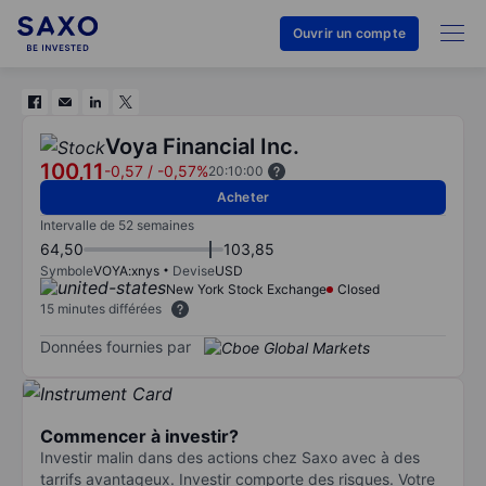
Ouvrir un compte
Voya Financial Inc.
100,11
-0,57
/
-0,57%
20:10:00
Acheter
Intervalle de 52 semaines
64,50
103,85
Symbole
VOYA:xnys
Devise
USD
New York Stock Exchange
Closed
15 minutes différées
Données fournies par
Commencer à investir?
Investir malin dans des actions chez Saxo avec à des
tarrifs avantageux. Investir comporte des risques. Votre