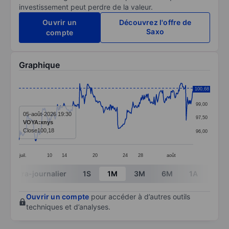
investissement peut perdre de la valeur.
Ouvrir un
Découvrez l'offre de
Saxo
compte
Graphique
Chart
100,68
100,50
Line chart with 299 data points.
99,00
The chart has 1 X axis displaying categories.
05-août-2026 19:30
97,50
VOYA:xnys
The chart has 1 Y axis displaying values. Data ranges 
Close
100,18
96,00
juil.
10
14
20
24
28
août
End of interactive chart.
Intra-journalier
1S
1M
3M
6M
1A
3A
Ouvrir un compte
pour accéder à d’autres outils
techniques et d’analyses.