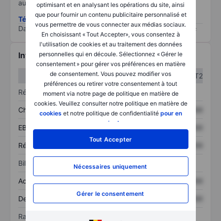
au risque le plus élevé).
optimisant et en analysant les opérations du site, ainsi
que pour fournir un contenu publicitaire personnalisé et
Télécharger la méthodologie ESG (en anglais)
vous permettre de vous connecter aux médias sociaux.
Data provided by
/
En choisissant « Tout Accepter», vous consentez à
l'utilisation de cookies et au traitement des données
Informations financières
personnelles qui en découle. Sélectionnez « Gérer le
consentement » pour gérer vos préférences en matière
de consentement. Vous pouvez modifier vos
T1
T2
préférences ou retirer votre consentement à tout
Résultats
moment via notre page de politique en matière de
cookies. Veuillez consulter notre politique en matière de
Chiffre d’affaires
XXXXXXX
XXXXXXX
cookies
et notre politique de confidentialité
pour en
savoir plus
.
EBITDA
XXXXXXX
XXXXXXX
Tout Accepter
Résultat net
XXXXXXX
XXXXXXX
Bilan
Nécessaires uniquement
Actif total
XXXXXXX
XXXXXXX
Gérer le consentement
Dette totale
XXXXXXX
XXXXXXX
Ratios