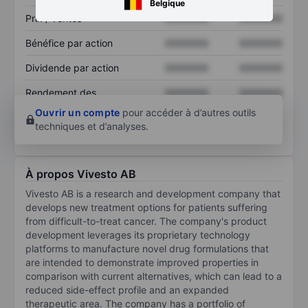
Belgique
Prix / ventes
XXXXXXX
XXXXXXX
Bénéfice par action
XXXXXXX
XXXXXXX
Dividende par action
XXXXXXX
XXXXXXX
Rendement des
XXXXXXX
XXXXXXX
capitaux propres
Ouvrir un compte
pour accéder à d’autres outils
techniques et d’analyses.
À propos Vivesto AB
Vivesto AB is a research and development company that
develops new treatment options for patients suffering
from difficult-to-treat cancer. The company's product
development leverages its proprietary technology
platforms to manufacture novel drug formulations that
are intended to demonstrate improved properties in
comparison with current alternatives, which can lead to a
reduced side-effect profile and an expanded
therapeutic area. The company has a portfolio of