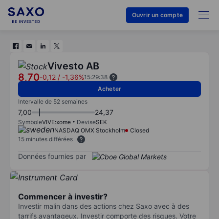
Ouvrir un compte
Vivesto AB
8,70
-0,12
/
-1,36%
15:29:38
Acheter
Intervalle de 52 semaines
7,00
24,37
Symbole
VIVE:xome
Devise
SEK
NASDAQ OMX Stockholm
Closed
15 minutes différées
Données fournies par
Commencer à investir?
Investir malin dans des actions chez Saxo avec à des
tarrifs avantageux. Investir comporte des risques. Votre