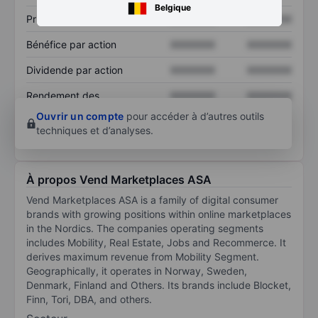
Belgique
Prix / ventes
XXXXXXX
XXXXXXX
Bénéfice par action
XXXXXXX
XXXXXXX
Dividende par action
XXXXXXX
XXXXXXX
Rendement des
XXXXXXX
XXXXXXX
capitaux propres
Ouvrir un compte
pour accéder à d’autres outils
techniques et d’analyses.
À propos Vend Marketplaces ASA
Vend Marketplaces ASA is a family of digital consumer
brands with growing positions within online marketplaces
in the Nordics. The companies operating segments
includes Mobility, Real Estate, Jobs and Recommerce. It
derives maximum revenue from Mobility Segment.
Geographically, it operates in Norway, Sweden,
Denmark, Finland and Others. Its brands include Blocket,
Finn, Tori, DBA, and others.