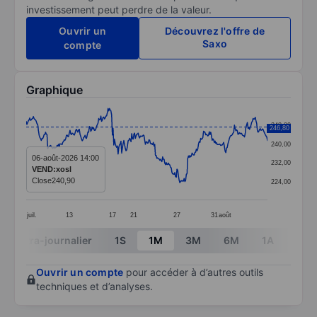
investissement peut perdre de la valeur.
Ouvrir un
Découvrez l'offre de
Saxo
compte
Graphique
Chart
248,00
246,80
Line chart with 337 data points.
240,00
The chart has 1 X axis displaying categories.
06-août-2026 14:00
232,00
VEND:xosl
The chart has 1 Y axis displaying values. Data ranges 
Close
240,90
224,00
juil.
13
17
21
27
31
août
End of interactive chart.
Intra-journalier
1S
1M
3M
6M
1A
3A
Ouvrir un compte
pour accéder à d’autres outils
techniques et d’analyses.