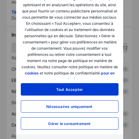
au risque le plus élevé).
optimisant et en analysant les opérations du site, ainsi
que pour fournir un contenu publicitaire personnalisé et
Télécharger la méthodologie ESG (en anglais)
vous permettre de vous connecter aux médias sociaux.
Data provided by
/
En choisissant « Tout Accepter», vous consentez à
l'utilisation de cookies et au traitement des données
Informations financières
personnelles qui en découle. Sélectionnez « Gérer le
consentement » pour gérer vos préférences en matière
T1
T2
de consentement. Vous pouvez modifier vos
préférences ou retirer votre consentement à tout
Résultats
moment via notre page de politique en matière de
cookies. Veuillez consulter notre politique en matière de
Chiffre d’affaires
XXXXXXX
XXXXXXX
cookies
et notre politique de confidentialité
pour en
savoir plus
.
EBITDA
XXXXXXX
XXXXXXX
Tout Accepter
Résultat net
XXXXXXX
XXXXXXX
Bilan
Nécessaires uniquement
Actif total
XXXXXXX
XXXXXXX
Gérer le consentement
Dette totale
XXXXXXX
XXXXXXX
Ratios