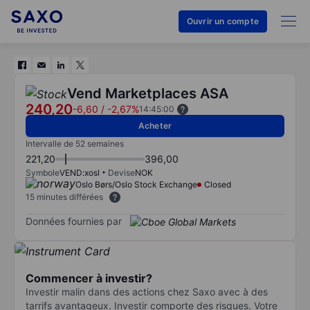
Ouvrir un compte
Vend Marketplaces ASA
240,20
-6,60
/
-2,67%
14:45:00
Acheter
Intervalle de 52 semaines
221,20
396,00
Symbole
VEND:xosl
Devise
NOK
Oslo Børs/Oslo Stock Exchange
Closed
15 minutes différées
Données fournies par
Commencer à investir?
Investir malin dans des actions chez Saxo avec à des
tarrifs avantageux. Investir comporte des risques. Votre