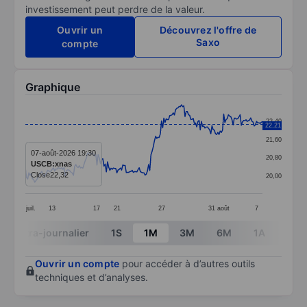
investissement peut perdre de la valeur.
Ouvrir un
Découvrez l'offre de
Saxo
compte
Graphique
Chart
22,40
22,21
Line chart with 203 data points.
21,60
The chart has 1 X axis displaying categories.
07-août-2026 19:30
20,80
USCB:xnas
The chart has 1 Y axis displaying values. Data ranges
Close
22,32
20,00
juil.
13
17
21
27
31
août
7
End of interactive chart.
Intra-journalier
1S
1M
3M
6M
1A
3A
Ouvrir un compte
pour accéder à d’autres outils
techniques et d’analyses.