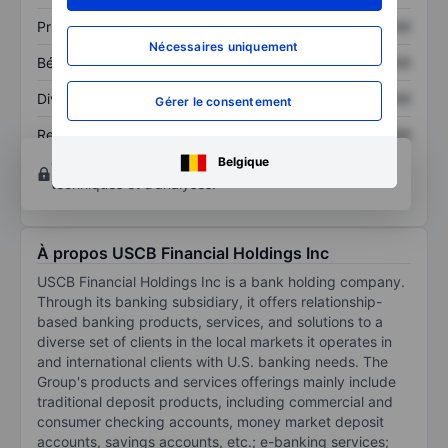
Prix / ventes
XXXXXXX
XXXXXXX
Nécessaires uniquement
Bénéfice par action
XXXXXXX
XXXXXXX
Dividende par action
XXXXXXX
XXXXXXX
Gérer le consentement
Rendement des
XXXXXXX
XXXXXXX
capitaux propres
Belgique
Ouvrir un compte
pour accéder à d’autres outils
techniques et d’analyses.
À propos USCB Financial Holdings Inc
USCB Financial Holdings Inc is a bank holding company.
Through its banking subsidiary, it offers relationship-
based banking products, services, and solutions to a
diverse set of clients in the local markets it operates in
and international clients with U.S. banking needs. The
Group's products and services offerings mainly include
traditional deposit products, including commercial and
consumer checking accounts, money market deposit
accounts, savings accounts, etc.; e-banking services;