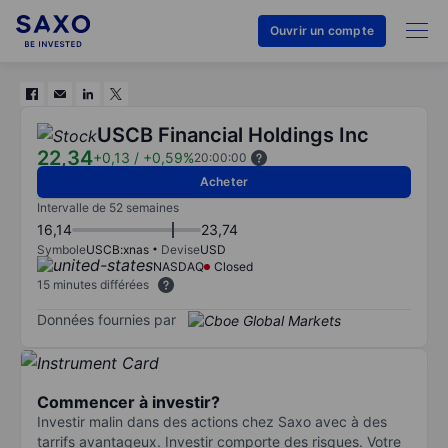
Ouvrir un compte
USCB Financial Holdings Inc
22,34
+0,13
/
+0,59%
20:00:00
Acheter
Intervalle de 52 semaines
16,14
23,74
Symbole
USCB:xnas
Devise
USD
NASDAQ
Closed
15 minutes différées
Données fournies par
Commencer à investir?
Investir malin dans des actions chez Saxo avec à des
tarrifs avantageux. Investir comporte des risques. Votre