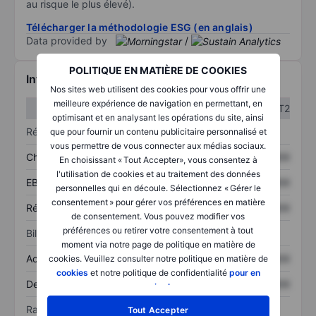
au risque le plus élevé).
Télécharger la méthodologie ESG (en anglais)
Data provided by
/
POLITIQUE EN MATIÈRE DE COOKIES
Informations financières
Nos sites web utilisent des cookies pour vous offrir une
meilleure expérience de navigation en permettant, en
T1
T2
optimisant et en analysant les opérations du site, ainsi
Résultats
que pour fournir un contenu publicitaire personnalisé et
vous permettre de vous connecter aux médias sociaux.
Chiffre d’affaires
XXXXXXX
XXXXXXX
En choisissant « Tout Accepter», vous consentez à
l'utilisation de cookies et au traitement des données
EBITDA
XXXXXXX
XXXXXXX
personnelles qui en découle. Sélectionnez « Gérer le
consentement » pour gérer vos préférences en matière
Résultat net
XXXXXXX
XXXXXXX
de consentement. Vous pouvez modifier vos
préférences ou retirer votre consentement à tout
Bilan
moment via notre page de politique en matière de
Actif total
XXXXXXX
XXXXXXX
cookies. Veuillez consulter notre politique en matière de
cookies
et notre politique de confidentialité
pour en
Dette totale
XXXXXXX
XXXXXXX
savoir plus
.
Ratios
Tout Accepter