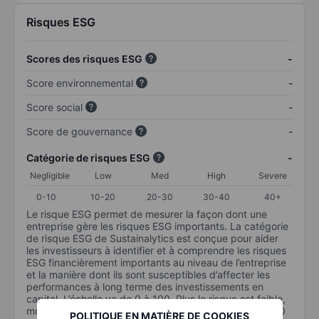
Risques ESG
Scores des risques ESG
-
Score environnemental
-
Score social
-
Score de gouvernance
-
Catégorie de risques ESG
-
Negligible
Low
Med
High
Severe
0-10
10-20
20-30
30-40
40+
Le risque ESG permet de mesurer la façon dont une
entreprise gère les risques ESG importants. La catégorie
de risque ESG de Sustainalytics est conçue pour aider
les investisseurs à identifier et à comprendre les risques
ESG financièrement importants au niveau de l’entreprise
et la manière dont ils sont susceptibles d’affecter les
performances à long terme des investissements en
capital. L’échelle va de 0 à 100. Plus le risque est faible,
moins il est important (0 équivaut à aucun risque et 100
POLITIQUE EN MATIÈRE DE COOKIES