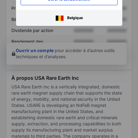
Prix / ventes
XXXXXXX
XXXXXXX
Belgique
Bénéfice par action
XXXXXXX
XXXXXXX
Dividende par action
XXXXXXX
XXXXXXX
Rendement des
XXXXXXX
XXXXXXX
capitaux propres
Ouvrir un compte
pour accéder à d’autres outils
techniques et d’analyses.
À propos USA Rare Earth Inc
USA Rare Earth Inc is a vertically integrated, domestic
rare earth magnet supply chain that supports the state
of energy, mobility, and national security in the United
States. USARE is developing an NdFeB magnet
manufacturing plant in the United States, and
establishing domestic rare earth and critical minerals
supply, extraction, and processing capabilities to both
supply its manufacturing plant and market surplus
materials to third parties. The company operates in a