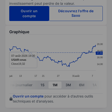
investissement peut perdre de la valeur.
Ouvrir un
Découvrez l'offre de
Saxo
compte
Graphique
Chart
20,00
Line chart with 299 data points.
18,00
17,41
The chart has 1 X axis displaying categories.
07-août-2026 19:30
16,00
USAR:xnas
The chart has 1 Y axis displaying values. Data ranges 
Close
19,32
14,00
juil.
13
17
21
27
31
août
7
End of interactive chart.
Intra-journalier
1S
1M
3M
6M
1A
3A
Ouvrir un compte
pour accéder à d’autres outils
techniques et d’analyses.