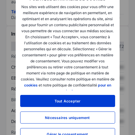
au risque le plus élevé).
Nos sites web utilisent des cookies pour vous offrir une
Télécharger la méthodologie ESG (en anglais)
meilleure expérience de navigation en permettant, en
Data provided by
/
optimisant et en analysant les opérations du site, ainsi
que pour fournir un contenu publicitaire personnalisé et
vous permettre de vous connecter aux médias sociaux.
Informations financières
En choisissant « Tout Accepter», vous consentez à
l'utilisation de cookies et au traitement des données
T1
T2
personnelles qui en découle. Sélectionnez « Gérer le
consentement » pour gérer vos préférences en matière
Résultats
de consentement. Vous pouvez modifier vos
Chiffre d’affaires
XXXXXXX
XXXXXXX
préférences ou retirer votre consentement à tout
moment via notre page de politique en matière de
EBITDA
XXXXXXX
XXXXXXX
cookies. Veuillez consulter notre politique en matière de
cookies
et notre politique de confidentialité
pour en
Résultat net
XXXXXXX
XXXXXXX
savoir plus
.
Bilan
Tout Accepter
Actif total
XXXXXXX
XXXXXXX
Nécessaires uniquement
Dette totale
XXXXXXX
XXXXXXX
Ratios
Gérer le consentement