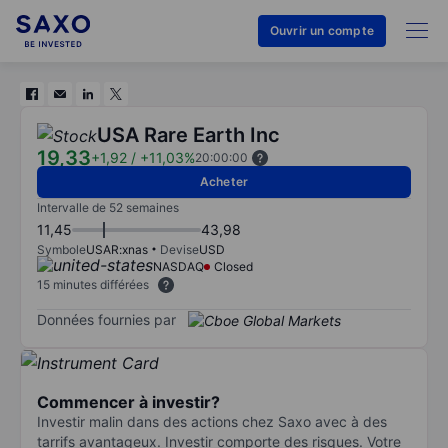
Ouvrir un compte
USA Rare Earth Inc
19,33
+1,92
/
+11,03%
20:00:00
Acheter
Intervalle de 52 semaines
11,45
43,98
Symbole
USAR:xnas
Devise
USD
NASDAQ
Closed
15 minutes différées
Données fournies par
Commencer à investir?
Investir malin dans des actions chez Saxo avec à des
tarrifs avantageux. Investir comporte des risques. Votre