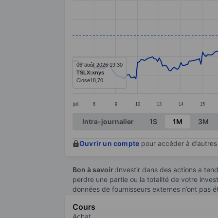
Line chart with 298 data points.
The chart has 1 X axis displaying categ
The chart has 1 Y axis displaying value
06-août-2026 19:30
TSLX:xnys
Close
18,70
juil.
8
9
10
13
14
15
End of interactive chart.
Intra-journalier
1S
1M
3M
Ouvrir un compte
pour accéder à d’autres 
Bon à savoir :
Investir dans des actions a te
perdre une partie ou la totalité de votre inve
données de fournisseurs externes n’ont pas é
Cours
Achat