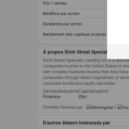
Prix / ventes
Bénéfice par action
Dividende par action
Rendement des capitaux propres
À propos Sixth Street Specialty Lendin
Sixth Street Specialty Lending Inc is a speci
companies located in the United States of Am
with complex business models that may have 
companies through direct originations of seni
corporate bonds and equity securities.
Secteur
Industrie
Capitalisation
Finance
-
2bn
Données fournies par
/
D’autres étaient intéressés par