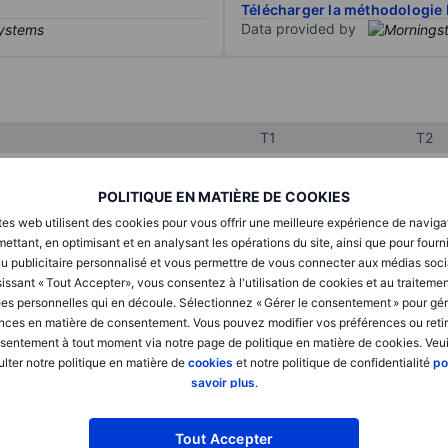
Télécharger la méthodologie 
Data provided by
T1
T2
POLITIQUE EN MATIÈRE DE COOKIES
XXXXXXX
XXXXXXX
tes web utilisent des cookies pour vous offrir une meilleure expérience de naviga
XXXXXXX
XXXXXXX
ettant, en optimisant et en analysant les opérations du site, ainsi que pour fourn
u publicitaire personnalisé et vous permettre de vous connecter aux médias soci
XXXXXXX
XXXXXXX
issant « Tout Accepter», vous consentez à l'utilisation de cookies et au traiteme
es personnelles qui en découle. Sélectionnez « Gérer le consentement » pour gér
nces en matière de consentement. Vous pouvez modifier vos préférences ou retir
sentement à tout moment via notre page de politique en matière de cookies. Veui
XXXXXXX
XXXXXXX
lter notre politique en matière de
cookies
et notre politique de confidentialité
po
savoir plus
.
XXXXXXX
XXXXXXX
Tout Accepter