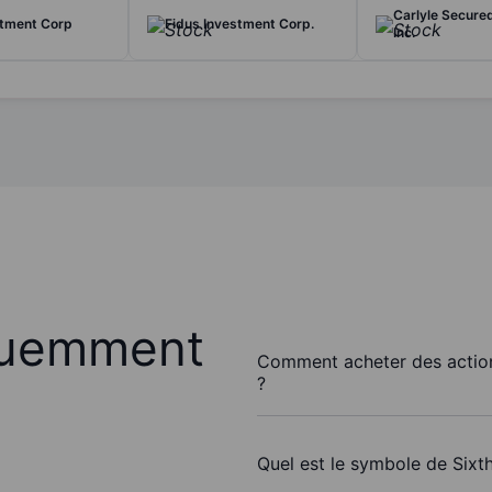
Carlyle Secure
stment Corp
Fidus Investment Corp.
Inc.
quemment
Comment acheter des action
?
Quel est le symbole de Sixth