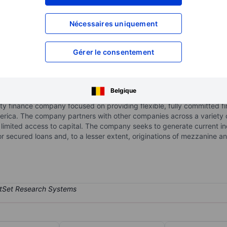
XXXXXXX
XXXXXXX
XXXXXXX
XXXXXXX
Nécessaires uniquement
XXXXXXX
XXXXXXX
Ouvrir un compte
pour accéder à d
Gérer le consentement
XXXXXXX
XXXXXXX
g
Belgique
alty finance company focused on providing flexible, fully committed f
erica. The company partners with other companies across a variety of
limited access to capital. The company seeks to generate current i
or secured loans and, to a lesser extent, originations of mezzanine 