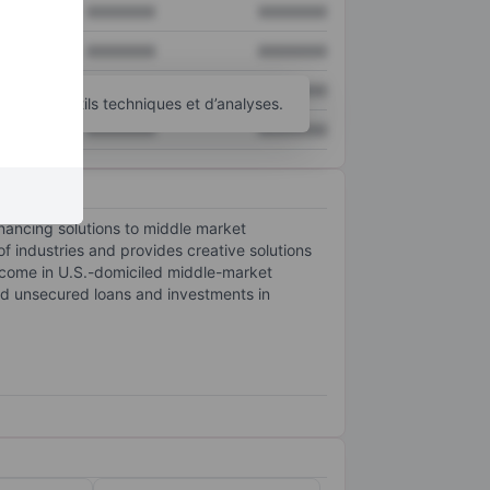
XXXXXXX
XXXXXXX
XXXXXXX
XXXXXXX
XXXXXXX
XXXXXXX
’autres outils techniques et d’analyses.
XXXXXXX
XXXXXXX
inancing solutions to middle market
 industries and provides creative solutions
ncome in U.S.-domiciled middle-market
and unsecured loans and investments in