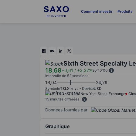
Comment investir
Produits
Sixth Street Specialty L
18,69
+0,61
/
+3,37%
20:10:00
Intervalle de 52 semaines
16,04
24,79
Symbole
TSLX:xnys
Devise
USD
New York Stock Exchange
Clo
15 minutes différées
Données fournies par
Graphique
Chart