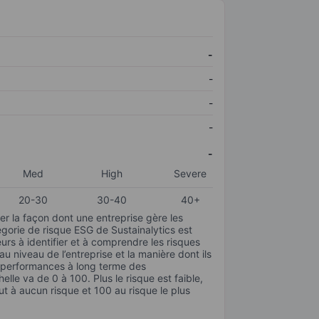
-
-
-
-
-
Med
High
Severe
20-30
30-40
40+
r la façon dont une entreprise gère les
gorie de risque ESG de Sustainalytics est
urs à identifier et à comprendre les risques
 niveau de l’entreprise et la manière dont ils
s performances à long terme des
elle va de 0 à 100. Plus le risque est faible,
ut à aucun risque et 100 au risque le plus