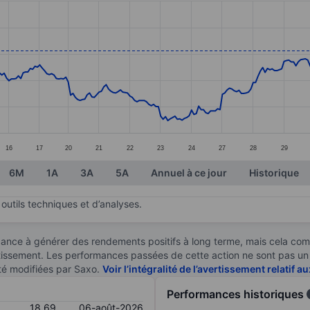
ories.
s. Data ranges from 16.48 to 18.75.
16
17
20
21
22
23
24
27
28
29
6M
1A
3A
5A
Annuel à ce jour
Historique
outils techniques et d’analyses.
ndance à générer des rendements positifs à long terme, mais cela c
stissement. Les performances passées de cette action ne sont pas un i
té modifiées par Saxo.
Voir l’intégralité de l’avertissement relatif 
Performances historiques
18,69
06-août-2026