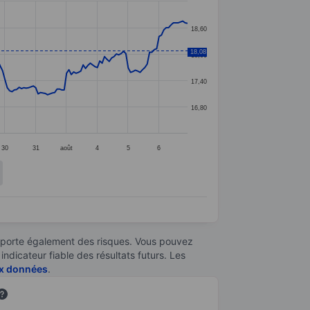
18,60
18,08
18,00
17,40
16,80
30
31
août
4
5
6
omporte également des risques. Vous pouvez
ndicateur fiable des résultats futurs. Les
aux données
.