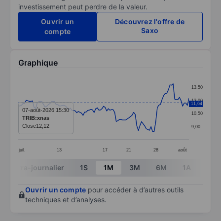
investissement peut perdre de la valeur.
Ouvrir un
Découvrez l'offre de
Saxo
compte
Graphique
Chart
13,50
Line chart with 109 data points.
12,00
11,64
The chart has 1 X axis displaying categories.
07-août-2026 15:30
10,50
TRIB:xnas
The chart has 1 Y axis displaying values. Data ranges 
Close
12,12
9,00
juil.
13
17
21
28
août
End of interactive chart.
Intra-journalier
1S
1M
3M
6M
1A
3A
Ouvrir un compte
pour accéder à d’autres outils
techniques et d’analyses.