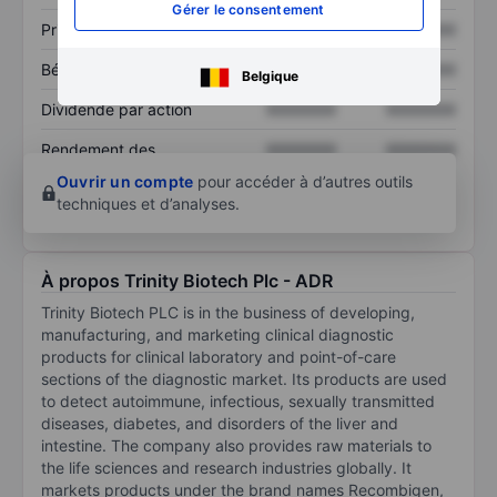
Gérer le consentement
Prix / ventes
XXXXXXX
XXXXXXX
Bénéfice par action
XXXXXXX
XXXXXXX
Belgique
Dividende par action
XXXXXXX
XXXXXXX
Rendement des
XXXXXXX
XXXXXXX
capitaux propres
Ouvrir un compte
pour accéder à d’autres outils
techniques et d’analyses.
À propos Trinity Biotech Plc - ADR
Trinity Biotech PLC is in the business of developing,
manufacturing, and marketing clinical diagnostic
products for clinical laboratory and point-of-care
sections of the diagnostic market. Its products are used
to detect autoimmune, infectious, sexually transmitted
diseases, diabetes, and disorders of the liver and
intestine. The company also provides raw materials to
the life sciences and research industries globally. It
markets products under the brand names Recombigen,