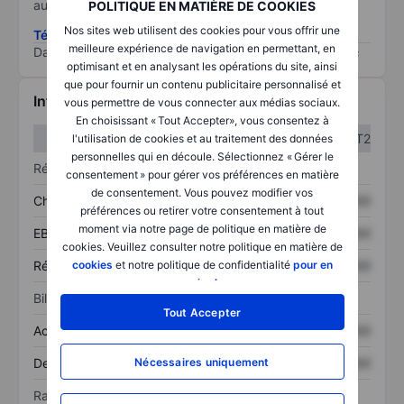
au risque le plus élevé).
POLITIQUE EN MATIÈRE DE COOKIES
Nos sites web utilisent des cookies pour vous offrir une
Télécharger la méthodologie ESG (en anglais)
meilleure expérience de navigation en permettant, en
Data provided by
/
optimisant et en analysant les opérations du site, ainsi
que pour fournir un contenu publicitaire personnalisé et
Informations financières
vous permettre de vous connecter aux médias sociaux.
En choisissant « Tout Accepter», vous consentez à
T1
T2
l'utilisation de cookies et au traitement des données
personnelles qui en découle. Sélectionnez « Gérer le
Résultats
consentement » pour gérer vos préférences en matière
de consentement. Vous pouvez modifier vos
Chiffre d’affaires
XXXXXXX
XXXXXXX
préférences ou retirer votre consentement à tout
moment via notre page de politique en matière de
EBITDA
XXXXXXX
XXXXXXX
cookies. Veuillez consulter notre politique en matière de
Résultat net
XXXXXXX
XXXXXXX
cookies
et notre politique de confidentialité
pour en
savoir plus
.
Bilan
Tout Accepter
Actif total
XXXXXXX
XXXXXXX
Dette totale
XXXXXXX
XXXXXXX
Nécessaires uniquement
Ratios