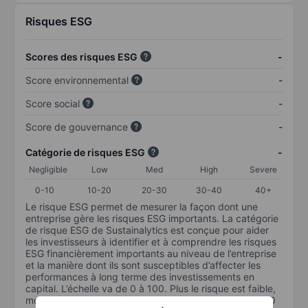
Risques ESG
Scores des risques ESG
-
Score environnemental
-
Score social
-
Score de gouvernance
-
Catégorie de risques ESG
-
Negligible
Low
Med
High
Severe
0-10
10-20
20-30
30-40
40+
Le risque ESG permet de mesurer la façon dont une
entreprise gère les risques ESG importants. La catégorie
de risque ESG de Sustainalytics est conçue pour aider
les investisseurs à identifier et à comprendre les risques
ESG financièrement importants au niveau de l’entreprise
et la manière dont ils sont susceptibles d’affecter les
performances à long terme des investissements en
capital. L’échelle va de 0 à 100. Plus le risque est faible,
moins il est important (0 équivaut à aucun risque et 100