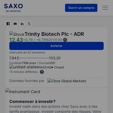
Ouvrir un compte
Trinity Biotech Plc - ADR
12,43
+0,79
/
+6,79%
20:00:00
Acheter
Intervalle de 52 semaines
7,94
103,20
Symbole
TRIB:xnas
Devise
USD
NASDAQ
Closed
15 minutes différées
Données fournies par
Commencer à investir?
Investir malin dans des actions chez Saxo avec à des
tarrifs avantageux. Investir comporte des risques. Votre