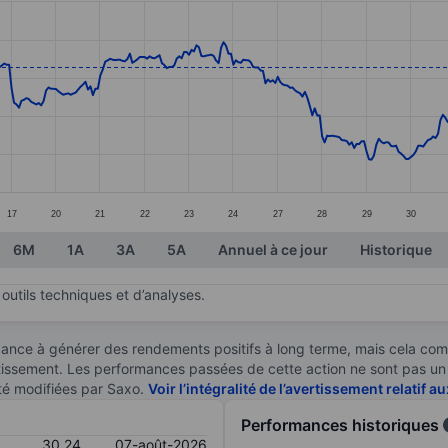
ories.
s. Data ranges from 25.7 to 33.74.
17
20
21
22
23
24
27
28
29
30
6M
1A
3A
5A
Annuel à ce jour
Historique
outils techniques et d’analyses.
ndance à générer des rendements positifs à long terme, mais cela c
stissement. Les performances passées de cette action ne sont pas un i
té modifiées par Saxo.
Voir l’intégralité de l’avertissement relatif 
Performances historiques
30,24
07-août-2026