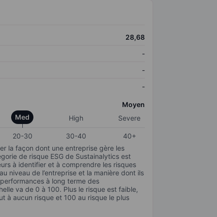
28,68
-
-
-
Moyen
Med
High
Severe
20-30
30-40
40+
r la façon dont une entreprise gère les
gorie de risque ESG de Sustainalytics est
urs à identifier et à comprendre les risques
 niveau de l’entreprise et la manière dont ils
s performances à long terme des
elle va de 0 à 100. Plus le risque est faible,
ut à aucun risque et 100 au risque le plus