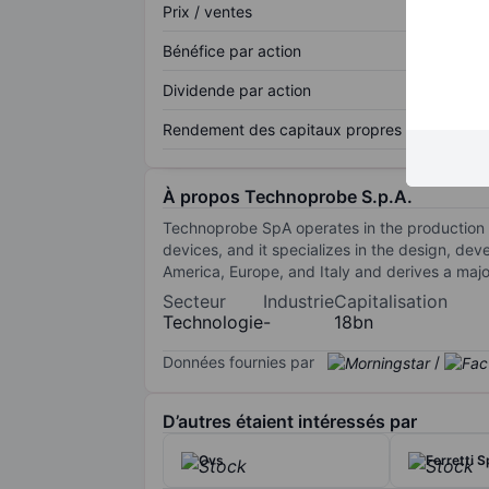
Prix / ventes
Bénéfice par action
Dividende par action
Rendement des capitaux propres
À propos Technoprobe S.p.A.
Technoprobe SpA operates in the production of
devices, and it specializes in the design, de
America, Europe, and Italy and derives a major
Secteur
Industrie
Capitalisation
Technologie
-
18bn
Données fournies par
/
D’autres étaient intéressés par
Ovs
Ferretti 