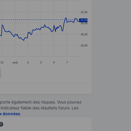
32,00
30,60
30,00
28,00
26,00
31
août
4
5
6
7
omporte également des risques. Vous pouvez
ndicateur fiable des résultats futurs. Les
aux données
.