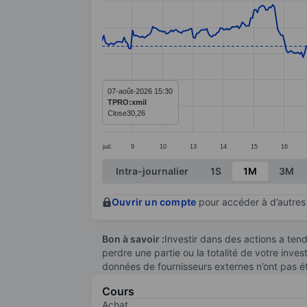
Line chart with 414 data points.
The chart has 1 X axis displaying categ
The chart has 1 Y axis displaying value
07-août-2026 15:30
TPRO:xmil
Close
30,26
juil.
9
10
13
14
15
16
End of interactive chart.
Intra-journalier
1S
1M
3M
Ouvrir un compte
pour accéder à d’autres 
Bon à savoir :
Investir dans des actions a te
perdre une partie ou la totalité de votre inve
données de fournisseurs externes n’ont pas é
Cours
Achat