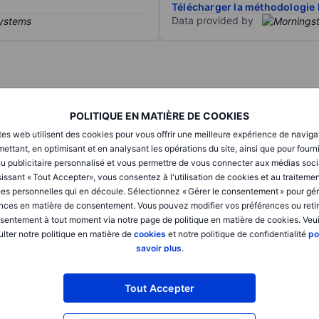
Télécharger la méthodologie 
Data provided by
T1
T2
POLITIQUE EN MATIÈRE DE COOKIES
tes web utilisent des cookies pour vous offrir une meilleure expérience de naviga
XXXXXXX
XXXXXXX
ettant, en optimisant et en analysant les opérations du site, ainsi que pour fourn
u publicitaire personnalisé et vous permettre de vous connecter aux médias soci
XXXXXXX
XXXXXXX
issant « Tout Accepter», vous consentez à l'utilisation de cookies et au traiteme
es personnelles qui en découle. Sélectionnez « Gérer le consentement » pour gér
XXXXXXX
XXXXXXX
nces en matière de consentement. Vous pouvez modifier vos préférences ou retir
sentement à tout moment via notre page de politique en matière de cookies. Veui
lter notre politique en matière de
cookies
et notre politique de confidentialité
po
savoir plus
.
XXXXXXX
XXXXXXX
XXXXXXX
XXXXXXX
Tout Accepter