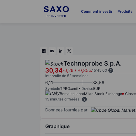
Comment investir
Produits
Technoprobe S.p.A.
30,34
-0,26
/
-0,85%
15:45:00
Intervalle de 52 semaines
6,11
38,58
Symbole
TPRO:xmil
Devise
EUR
Borsa Italiana/Milan Stock Exchange
Close
15 minutes différées
Données fournies par
Graphique
Chart