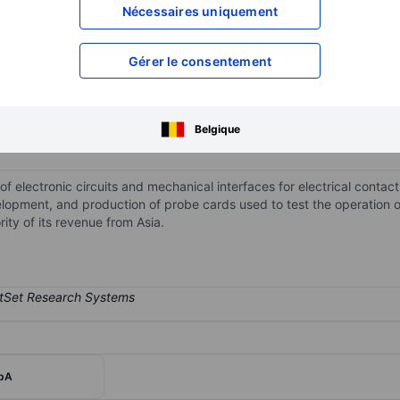
XXXXXXX
XXXXXXX
Nécessaires uniquement
XXXXXXX
XXXXXXX
Gérer le consentement
XXXXXXX
XXXXXXX
Ouvrir un compte
pour accéder à d
XXXXXXX
XXXXXXX
Belgique
 electronic circuits and mechanical interfaces for electrical contac
velopment, and production of probe cards used to test the operation 
ity of its revenue from Asia.
SpA