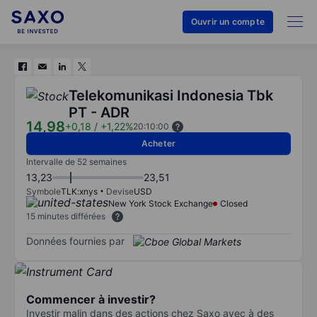
Ouvrir un compte
Telekomunikasi Indonesia Tbk
PT - ADR
14,98
+0,18
/
+1,22%
20:10:00
Acheter
Intervalle de 52 semaines
13,23
23,51
Symbole
TLK:xnys
Devise
USD
New York Stock Exchange
Closed
15 minutes différées
Données fournies par
Commencer à investir?
Investir malin dans des actions chez Saxo avec à des