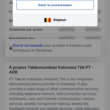
Ratios
Gérer le consentement
Prix / ventes
XXXXXXX
XXXXXXX
Belgique
Bénéfice par action
XXXXXXX
XXXXXXX
Dividende par action
XXXXXXX
XXXXXXX
Rendement des
XXXXXXX
XXXXXXX
capitaux propres
Ouvrir un compte
pour accéder à d’autres outils
techniques et d’analyses.
À propos Telekomunikasi Indonesia Tbk PT -
ADR
PT Telkom Indonesia (Persero) Tbk is the integrated
telecommunications provider in Indonesia. It also
provides a wide range of other communication services,
including telephone network, interconnection services,
multimedia, data and internet communication-related
services, satellite transponder leasing, leased line,
intelligent network and related services, cable television,