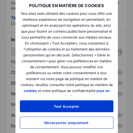
moins il est important (0 équivaut à aucun risque et 100
POLITIQUE EN MATIÈRE DE COOKIES
au risque le plus élevé).
Nos sites web utilisent des cookies pour vous offrir une
Télécharger la méthodologie ESG (en anglais)
meilleure expérience de navigation en permettant, en
Data provided by
/
optimisant et en analysant les opérations du site, ainsi
que pour fournir un contenu publicitaire personnalisé et
vous permettre de vous connecter aux médias sociaux.
Informations financières
En choisissant « Tout Accepter», vous consentez à
l'utilisation de cookies et au traitement des données
T1
T2
personnelles qui en découle. Sélectionnez « Gérer le
consentement » pour gérer vos préférences en matière
Résultats
de consentement. Vous pouvez modifier vos
Chiffre d’affaires
XXXXXXX
XXXXXXX
préférences ou retirer votre consentement à tout
moment via notre page de politique en matière de
EBITDA
XXXXXXX
XXXXXXX
cookies. Veuillez consulter notre politique en matière de
cookies
et notre politique de confidentialité
pour en
Résultat net
XXXXXXX
XXXXXXX
savoir plus
.
Bilan
Tout Accepter
Actif total
XXXXXXX
XXXXXXX
Nécessaires uniquement
Dette totale
XXXXXXX
XXXXXXX