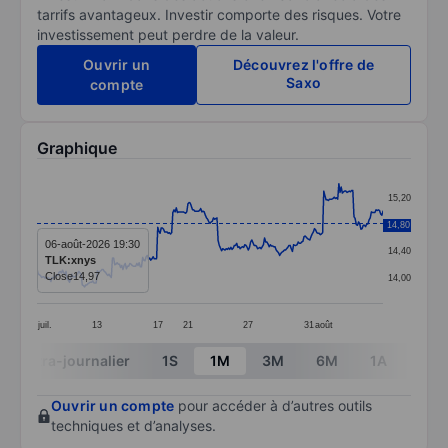
tarrifs avantageux. Investir comporte des risques. Votre
investissement peut perdre de la valeur.
Ouvrir un
Découvrez l'offre de
Saxo
compte
Graphique
Chart
15,20
Line chart with 299 data points.
14,80
14,80
The chart has 1 X axis displaying categories.
06-août-2026 19:30
14,40
TLK:xnys
The chart has 1 Y axis displaying values. Data ranges 
Close
14,97
14,00
juil.
13
17
21
27
31
août
End of interactive chart.
Intra-journalier
1S
1M
3M
6M
1A
3A
Ouvrir un compte
pour accéder à d’autres outils
techniques et d’analyses.