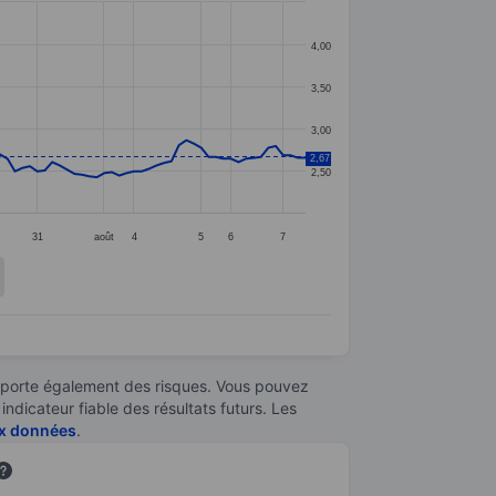
4,00
3,50
3,00
2,67
2,50
31
août
4
5
6
7
omporte également des risques. Vous pouvez
ndicateur fiable des résultats futurs. Les
aux données
.