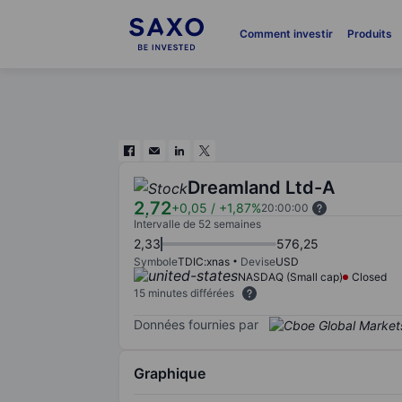
Comment investir
Produits
Dreamland Ltd-A
2,72
+0,05
/
+1,87%
20:00:00
Intervalle de 52 semaines
2,33
576,25
Symbole
TDIC:xnas
Devise
USD
NASDAQ (Small cap)
Closed
15 minutes différées
Données fournies par
Graphique
Chart