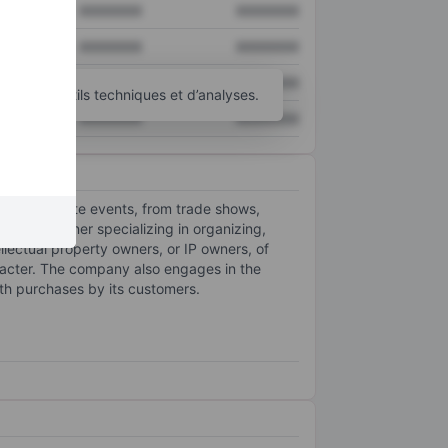
XXXXXXX
XXXXXXX
XXXXXXX
XXXXXXX
XXXXXXX
XXXXXXX
’autres outils techniques et d’analyses.
XXXXXXX
XXXXXXX
 and private events, from trade shows,
 event planner specializing in organizing,
lectual property owners, or IP owners, of
aracter. The company also engages in the
th purchases by its customers.