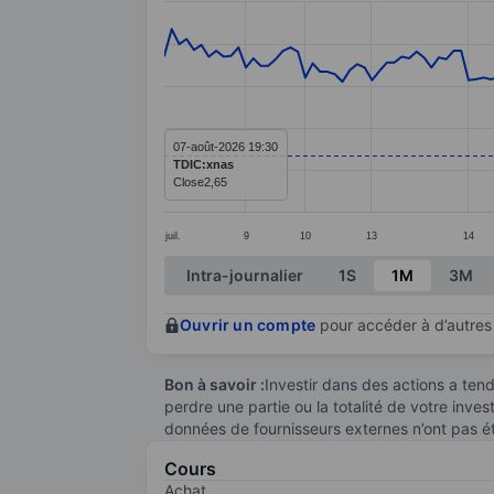
Line chart with 153 data points.
The chart has 1 X axis displaying categ
The chart has 1 Y axis displaying value
07-août-2026 19:30
TDIC:xnas
Close
2,65
juil.
9
10
13
14
End of interactive chart.
Intra-journalier
1S
1M
3M
Ouvrir un compte
pour accéder à d’autres 
Bon à savoir :
Investir dans des actions a te
perdre une partie ou la totalité de votre inve
données de fournisseurs externes n’ont pas é
Cours
Achat