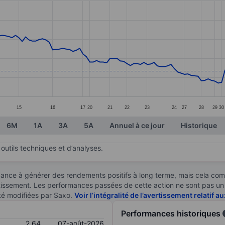
ories.
s. Data ranges from 2.35 to 4.18.
15
16
17
20
21
22
23
24
27
28
29
30
6M
1A
3A
5A
Annuel à ce jour
Historique
outils techniques et d’analyses.
ndance à générer des rendements positifs à long terme, mais cela c
stissement. Les performances passées de cette action ne sont pas un i
té modifiées par Saxo.
Voir l’intégralité de l’avertissement relatif 
Performances historiques
2,64
07-août-2026