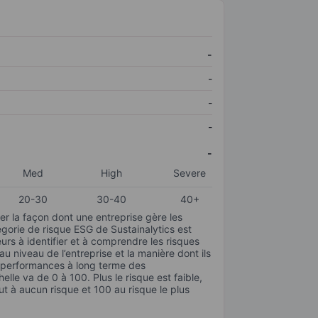
-
-
-
-
-
Med
High
Severe
20-30
30-40
40+
r la façon dont une entreprise gère les
gorie de risque ESG de Sustainalytics est
urs à identifier et à comprendre les risques
 niveau de l’entreprise et la manière dont ils
s performances à long terme des
elle va de 0 à 100. Plus le risque est faible,
ut à aucun risque et 100 au risque le plus