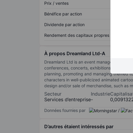
Prix / ventes
Bénéfice par action
Dividende par action
Rendement des capitaux propres
À propos Dreamland Ltd-A
Dreamland Ltd is an event management servic
conferences, concerts, exhibitions, charity ga
planning, promoting and managing themed tour
characters in well-publicized animated cartoo
design and/or sale of merchandise, such as m
Secteur
Industrie
Capitalisa
Services d’entreprise
-
0,009132
Données fournies par
/
D’autres étaient intéressés par