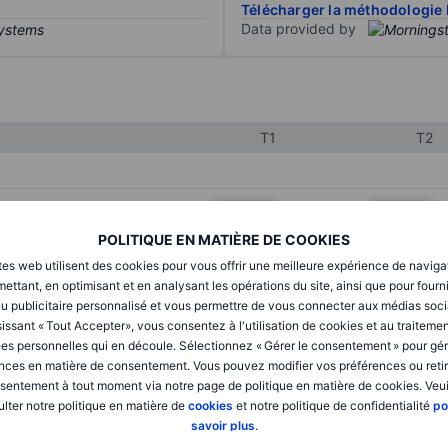
Télécharger la méthodologie 
Data provided by
T1
T2
XXXXXXX
XXXXXXX
POLITIQUE EN MATIÈRE DE COOKIES
XXXXXXX
XXXXXXX
tes web utilisent des cookies pour vous offrir une meilleure expérience de naviga
XXXXXXX
XXXXXXX
ettant, en optimisant et en analysant les opérations du site, ainsi que pour fourn
u publicitaire personnalisé et vous permettre de vous connecter aux médias soci
issant « Tout Accepter», vous consentez à l'utilisation de cookies et au traiteme
es personnelles qui en découle. Sélectionnez « Gérer le consentement » pour gér
XXXXXXX
XXXXXXX
nces en matière de consentement. Vous pouvez modifier vos préférences ou retir
sentement à tout moment via notre page de politique en matière de cookies. Veui
XXXXXXX
XXXXXXX
lter notre politique en matière de
cookies
et notre politique de confidentialité
po
savoir plus
.