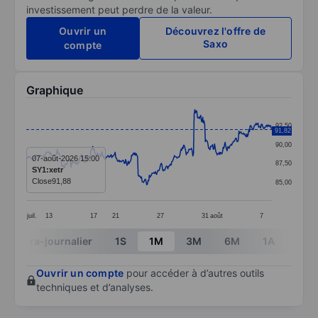
investissement peut perdre de la valeur.
Ouvrir un
Découvrez l'offre de
Saxo
compte
Graphique
Chart
92,50
91,82
Line chart with 374 data points.
90,00
The chart has 1 X axis displaying categories.
07-août-2026 15:00
87,50
SY1:xetr
The chart has 1 Y axis displaying values. Data ranges 
Close
91,88
85,00
juil.
13
17
21
27
31
août
7
End of interactive chart.
Intra-journalier
1S
1M
3M
6M
1A
3A
Ouvrir un compte
pour accéder à d’autres outils
techniques et d’analyses.