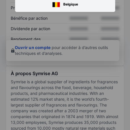
Belgique
Prix / ventes
XXXXXXX
XXXXXXX
Bénéfice par action
XXXXXXX
XXXXXXX
Dividende par action
XXXXXXX
XXXXXXX
Rendement des
XXXXXXX
XXXXXXX
capitaux propres
Ouvrir un compte
pour accéder à d’autres outils
techniques et d’analyses.
À propos Symrise AG
Symrise is a global supplier of ingredients for fragrances
and flavourings across the food, beverage, household
products, and pharmaceutical industries. With an
estimated 12% market share, it is the world’s fourth-
largest supplier of fragrances and flavourings. The
company was created after a 2003 merger of two
companies that originated in 1874 and 1919. With almost
13,000 employees, Symrise produces 35,000 products
sourced from 10,000 mostly natural raw materials such