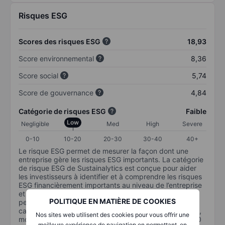
Risques ESG
Scores des risques ESG
18,93
Score environnemental
8,36
Score social
5,74
Score de gouvernance
4,84
Catégorie de risques ESG
Faible
Low
Negligible
Med
High
Severe
0-10
10-20
20-30
30-40
40+
Le risque ESG permet de mesurer la façon dont une
entreprise gère les risques ESG importants. La catégorie
de risque ESG de Sustainalytics est conçue pour aider
les investisseurs à identifier et à comprendre les risques
ESG financièrement importants au niveau de l’entreprise
et la manière dont ils sont susceptibles d’affecter les
POLITIQUE EN MATIÈRE DE COOKIES
performances à long terme des investissements en
capital. L’échelle va de 0 à 100. Plus le risque est faible,
Nos sites web utilisent des cookies pour vous offrir une
moins il est important (0 équivaut à aucun risque et 100
meilleure expérience de navigation en permettant, en