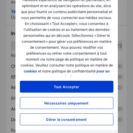
au risque le plus élevé).
optimisant et en analysant les opérations du site, ainsi
Télécharger la méthodologie ESG (en anglais)
que pour fournir un contenu publicitaire personnalisé et
Data provided by
/
vous permettre de vous connecter aux médias sociaux.
En choisissant « Tout Accepter», vous consentez à
l'utilisation de cookies et au traitement des données
Informations financières
personnelles qui en découle. Sélectionnez « Gérer le
consentement » pour gérer vos préférences en matière
T1
T2
de consentement. Vous pouvez modifier vos
préférences ou retirer votre consentement à tout
Résultats
moment via notre page de politique en matière de
cookies. Veuillez consulter notre politique en matière de
Chiffre d’affaires
XXXXXXX
XXXXXXX
cookies
et notre politique de confidentialité
pour en
EBITDA
XXXXXXX
XXXXXXX
savoir plus
.
Tout Accepter
Résultat net
XXXXXXX
XXXXXXX
Bilan
Nécessaires uniquement
Actif total
XXXXXXX
XXXXXXX
Dette totale
XXXXXXX
XXXXXXX
Gérer le consentement
Ratios