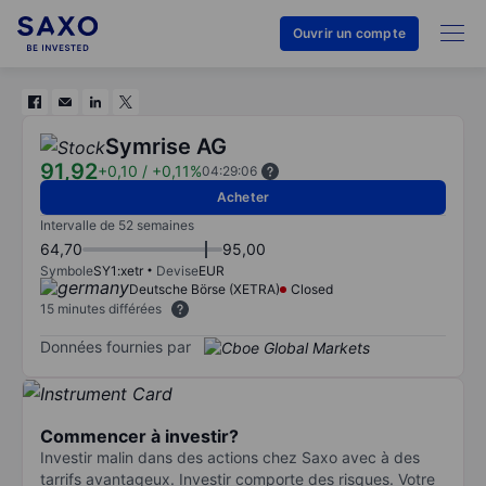
Ouvrir un compte
Symrise AG
91,92
+0,10
/
+0,11%
04:29:06
Acheter
Intervalle de 52 semaines
64,70
95,00
Symbole
SY1:xetr
Devise
EUR
Deutsche Börse (XETRA)
Closed
15 minutes différées
Données fournies par
Commencer à investir?
Investir malin dans des actions chez Saxo avec à des
tarrifs avantageux. Investir comporte des risques. Votre