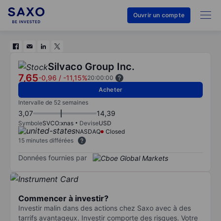
Ouvrir un compte
Silvaco Group Inc.
7,65
-0,96
/
-11,15%
20:00:00
Acheter
Intervalle de 52 semaines
3,07
14,39
Symbole
SVCO:xnas
Devise
USD
NASDAQ
Closed
15 minutes différées
Données fournies par
Commencer à investir?
Investir malin dans des actions chez Saxo avec à des
tarrifs avantageux. Investir comporte des risques. Votre