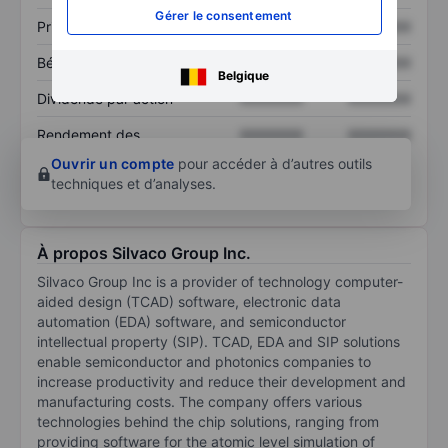
Gérer le consentement
Prix / ventes
XXXXXXX
XXXXXXX
Bénéfice par action
XXXXXXX
XXXXXXX
Belgique
Dividende par action
XXXXXXX
XXXXXXX
Rendement des
XXXXXXX
XXXXXXX
capitaux propres
Ouvrir un compte
pour accéder à d’autres outils
techniques et d’analyses.
À propos Silvaco Group Inc.
Silvaco Group Inc is a provider of technology computer-
aided design (TCAD) software, electronic data
automation (EDA) software, and semiconductor
intellectual property (SIP). TCAD, EDA and SIP solutions
enable semiconductor and photonics companies to
increase productivity and reduce their development and
manufacturing costs. The company offers various
technologies behind the chip solutions, ranging from
providing software for the atomic level simulation of