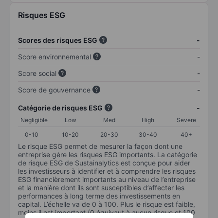
Risques ESG
Scores des risques ESG
-
Score environnemental
-
Score social
-
Score de gouvernance
-
Catégorie de risques ESG
-
Negligible
Low
Med
High
Severe
0-10
10-20
20-30
30-40
40+
Le risque ESG permet de mesurer la façon dont une
entreprise gère les risques ESG importants. La catégorie
de risque ESG de Sustainalytics est conçue pour aider
les investisseurs à identifier et à comprendre les risques
ESG financièrement importants au niveau de l’entreprise
et la manière dont ils sont susceptibles d’affecter les
performances à long terme des investissements en
capital. L’échelle va de 0 à 100. Plus le risque est faible,
moins il est important (0 équivaut à aucun risque et 100