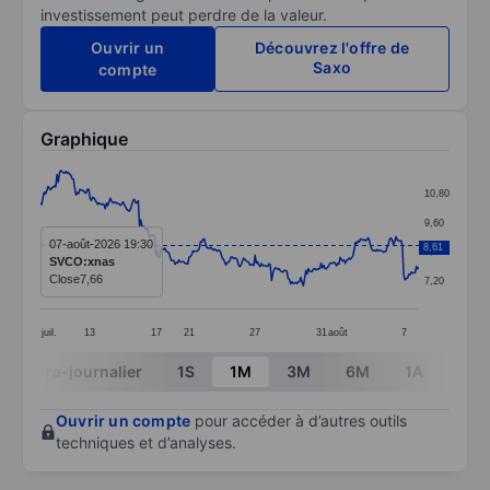
investissement peut perdre de la valeur.
Ouvrir un
Découvrez l'offre de
Saxo
compte
Graphique
Chart
10,80
Line chart with 299 data points.
9,60
The chart has 1 X axis displaying categories.
07-août-2026 19:30
8,61
8,40
SVCO:xnas
The chart has 1 Y axis displaying values. Data ranges 
Close
7,66
7,20
juil.
13
17
21
27
31
août
7
End of interactive chart.
Intra-journalier
1S
1M
3M
6M
1A
3A
Ouvrir un compte
pour accéder à d’autres outils
techniques et d’analyses.