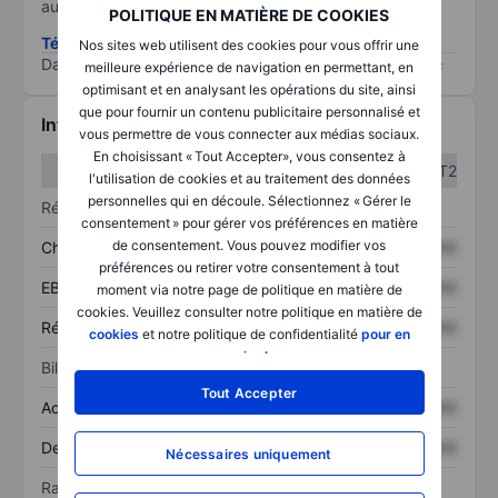
au risque le plus élevé).
POLITIQUE EN MATIÈRE DE COOKIES
Télécharger la méthodologie ESG (en anglais)
Nos sites web utilisent des cookies pour vous offrir une
Data provided by
/
meilleure expérience de navigation en permettant, en
optimisant et en analysant les opérations du site, ainsi
que pour fournir un contenu publicitaire personnalisé et
Informations financières
vous permettre de vous connecter aux médias sociaux.
En choisissant « Tout Accepter», vous consentez à
T1
T2
l'utilisation de cookies et au traitement des données
personnelles qui en découle. Sélectionnez « Gérer le
Résultats
consentement » pour gérer vos préférences en matière
de consentement. Vous pouvez modifier vos
Chiffre d’affaires
XXXXXXX
XXXXXXX
préférences ou retirer votre consentement à tout
EBITDA
XXXXXXX
XXXXXXX
moment via notre page de politique en matière de
cookies. Veuillez consulter notre politique en matière de
Résultat net
XXXXXXX
XXXXXXX
cookies
et notre politique de confidentialité
pour en
savoir plus
.
Bilan
Tout Accepter
Actif total
XXXXXXX
XXXXXXX
Dette totale
XXXXXXX
XXXXXXX
Nécessaires uniquement
Ratios