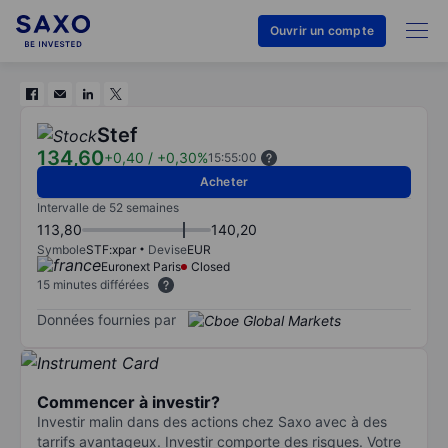
Ouvrir un compte
Stef
134,60
+0,40
/
+0,30%
15:55:00
Acheter
Intervalle de 52 semaines
113,80
140,20
Symbole
STF:xpar
Devise
EUR
Euronext Paris
Closed
15 minutes différées
Données fournies par
Commencer à investir?
Investir malin dans des actions chez Saxo avec à des
tarrifs avantageux. Investir comporte des risques. Votre