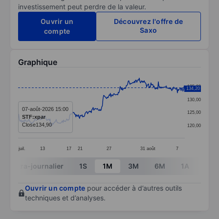
investissement peut perdre de la valeur.
Ouvrir un
Découvrez l'offre de
Saxo
compte
Graphique
Chart
135,00
134,20
Line chart with 272 data points.
130,00
The chart has 1 X axis displaying categories.
07-août-2026 15:00
125,00
STF:xpar
The chart has 1 Y axis displaying values. Data ranges 
Close
134,90
120,00
juil.
13
17
21
27
31
août
7
End of interactive chart.
Intra-journalier
1S
1M
3M
6M
1A
3A
Ouvrir un compte
pour accéder à d’autres outils
techniques et d’analyses.