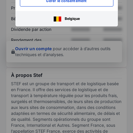
Gérer le consentement
Prix / ventes
XXXXXXX
XXXXXXX
Bénéfice par action
XXXXXXX
XXXXXXX
Belgique
Dividende par action
XXXXXXX
XXXXXXX
Rendement des
XXXXXXX
XXXXXXX
capitaux propres
Ouvrir un compte
pour accéder à d’autres outils
techniques et d’analyses.
À propos Stef
STEF est un groupe de transport et de logistique basée
en France. Il offre des services de logistique et de
transport à température régulée pour les produits frais,
surgelés et thermosensibles, de leurs sites de production
aux leurs sites de consommation, dans des conditions
adaptées en termes de sécurité alimentaire, de délais et
de qualité. Segments opérationnels du groupe sont
France, International et Autres. Segment France, sous
l'appellation STEF France, exerce des activités de