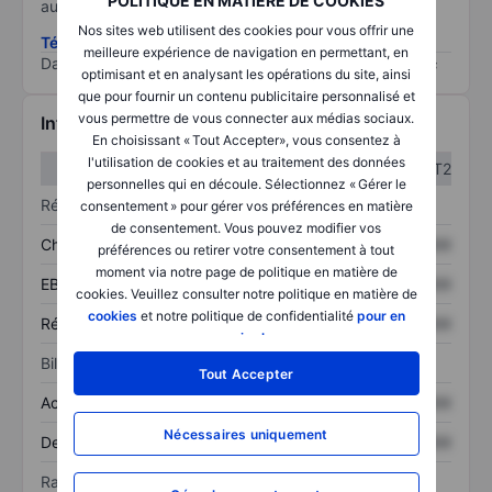
POLITIQUE EN MATIÈRE DE COOKIES
au risque le plus élevé).
Nos sites web utilisent des cookies pour vous offrir une
Télécharger la méthodologie ESG (en anglais)
meilleure expérience de navigation en permettant, en
Data provided by
/
optimisant et en analysant les opérations du site, ainsi
que pour fournir un contenu publicitaire personnalisé et
vous permettre de vous connecter aux médias sociaux.
Informations financières
En choisissant « Tout Accepter», vous consentez à
l'utilisation de cookies et au traitement des données
T1
T2
personnelles qui en découle. Sélectionnez « Gérer le
Résultats
consentement » pour gérer vos préférences en matière
de consentement. Vous pouvez modifier vos
Chiffre d’affaires
XXXXXXX
XXXXXXX
préférences ou retirer votre consentement à tout
moment via notre page de politique en matière de
EBITDA
XXXXXXX
XXXXXXX
cookies. Veuillez consulter notre politique en matière de
cookies
et notre politique de confidentialité
pour en
Résultat net
XXXXXXX
XXXXXXX
savoir plus
.
Bilan
Tout Accepter
Actif total
XXXXXXX
XXXXXXX
Nécessaires uniquement
Dette totale
XXXXXXX
XXXXXXX
Ratios