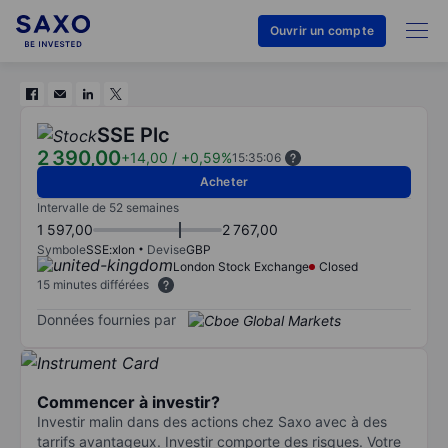
Ouvrir un compte
SSE Plc
2 390,00
+14,00
/
+0,59%
15:35:06
Acheter
Intervalle de 52 semaines
1 597,00
2 767,00
Symbole
SSE:xlon
Devise
GBP
London Stock Exchange
Closed
15 minutes différées
Données fournies par
Commencer à investir?
Investir malin dans des actions chez Saxo avec à des
tarrifs avantageux. Investir comporte des risques. Votre