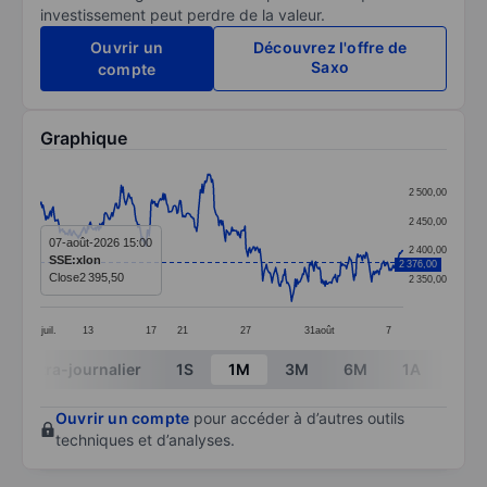
investissement peut perdre de la valeur.
Ouvrir un
Découvrez l'offre de
Saxo
compte
Graphique
Chart
2 500,00
Line chart with 391 data points.
2 450,00
The chart has 1 X axis displaying categories.
07-août-2026 15:00
2 400,00
SSE:xlon
2 376,00
The chart has 1 Y axis displaying values. Data ranges
Close
2 395,50
2 350,00
juil.
13
17
21
27
31
août
7
End of interactive chart.
Intra-journalier
1S
1M
3M
6M
1A
3A
Ouvrir un compte
pour accéder à d’autres outils
techniques et d’analyses.