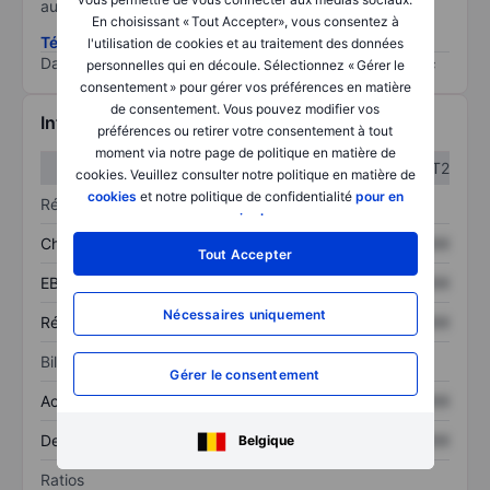
au risque le plus élevé).
En choisissant « Tout Accepter», vous consentez à
Télécharger la méthodologie ESG (en anglais)
l'utilisation de cookies et au traitement des données
Data provided by
/
personnelles qui en découle. Sélectionnez « Gérer le
consentement » pour gérer vos préférences en matière
de consentement. Vous pouvez modifier vos
Informations financières
préférences ou retirer votre consentement à tout
moment via notre page de politique en matière de
T1
T2
cookies. Veuillez consulter notre politique en matière de
cookies
et notre politique de confidentialité
pour en
Résultats
savoir plus
.
Chiffre d’affaires
XXXXXXX
XXXXXXX
Tout Accepter
EBITDA
XXXXXXX
XXXXXXX
Nécessaires uniquement
Résultat net
XXXXXXX
XXXXXXX
Bilan
Gérer le consentement
Actif total
XXXXXXX
XXXXXXX
Dette totale
XXXXXXX
XXXXXXX
Belgique
Ratios