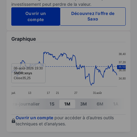
investissement peut perdre de la valeur.
Ouvrir un
Découvrez l'offre de
Saxo
compte
Graphique
Chart
38,40
Line chart with 299 data points.
37,20
36,53
The chart has 1 X axis displaying categories.
06-août-2026 19:30
36,00
SNDR:xnys
The chart has 1 Y axis displaying values. Data ranges
Close
35,25
34,80
juil.
13
17
21
27
31
août
End of interactive chart.
Intra-journalier
1S
1M
3M
6M
1A
3A
Ouvrir un compte
pour accéder à d’autres outils
techniques et d’analyses.