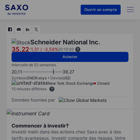
Ouvrir un compte
Schneider National Inc.
35,22
-1,31
/
-3,59%
20:10:00
Acheter
Intervalle de 52 semaines
20,11
39,27
Symbole
SNDR:xnys
Devise
USD
New York Stock Exchange
Closed
15 minutes différées
Données fournies par
Commencer à investir?
Investir malin dans des actions chez Saxo avec à des
tarrifs avantageux. Investir comporte des risques. Votre