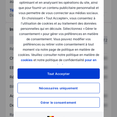
au risque le plus élevé).
optimisant et en analysant les opérations du site, ainsi
que pour fournir un contenu publicitaire personnalisé et
Télécharger la méthodologie ESG (en anglais)
vous permettre de vous connecter aux médias sociaux.
Data provided by
/
En choisissant « Tout Accepter», vous consentez à
l'utilisation de cookies et au traitement des données
personnelles qui en découle. Sélectionnez « Gérer le
Informations financières
consentement » pour gérer vos préférences en matière
de consentement. Vous pouvez modifier vos
T1
T2
préférences ou retirer votre consentement à tout
Résultats
moment via notre page de politique en matière de
cookies. Veuillez consulter notre politique en matière de
Chiffre d’affaires
XXXXXXX
XXXXXXX
cookies
et notre politique de confidentialité
pour en
savoir plus
.
EBITDA
XXXXXXX
XXXXXXX
Tout Accepter
Résultat net
XXXXXXX
XXXXXXX
Bilan
Nécessaires uniquement
Actif total
XXXXXXX
XXXXXXX
Gérer le consentement
Dette totale
XXXXXXX
XXXXXXX
Ratios