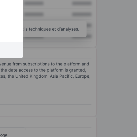
XXXXXXX
XXXXXXX
XXXXXXX
XXXXXXX
XXXXXXX
XXXXXXX
’autres outils techniques et d’analyses.
XXXXXXX
XXXXXXX
evenue from subscriptions to the platform and
 the date access to the platform is granted,
tes, the United Kingdom, Asia Pacific, Europe,
logy