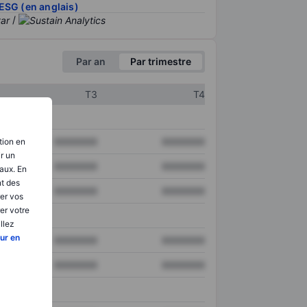
ESG (en anglais)
/
Par an
Par trimestre
T3
T4
XXXXXXX
XXXXXXX
tion en
ir un
XXXXXXX
XXXXXXX
aux. En
nt des
XXXXXXX
XXXXXXX
er vos
er votre
llez
ur en
XXXXXXX
XXXXXXX
XXXXXXX
XXXXXXX