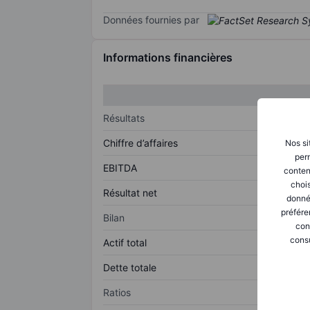
Données fournies par
Informations financières
Résultats
Chiffre d’affaires
Nos si
perm
EBITDA
conten
chois
Résultat net
donné
préfére
Bilan
con
consu
Actif total
Dette totale
Ratios