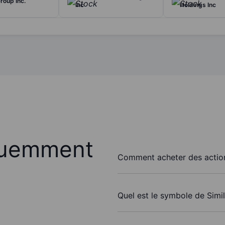
oup Inc.
Inc
Holdings Inc
quemment
Comment acheter des action
Quel est le symbole de Simi