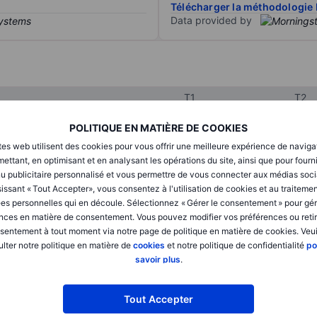
Télécharger la méthodologie 
Data provided by
T1
T2
POLITIQUE EN MATIÈRE DE COOKIES
XXXXXXX
XXXXXXX
tes web utilisent des cookies pour vous offrir une meilleure expérience de naviga
ettant, en optimisant et en analysant les opérations du site, ainsi que pour fourn
XXXXXXX
XXXXXXX
u publicitaire personnalisé et vous permettre de vous connecter aux médias soci
issant « Tout Accepter», vous consentez à l'utilisation de cookies et au traiteme
XXXXXXX
XXXXXXX
es personnelles qui en découle. Sélectionnez « Gérer le consentement » pour gér
nces en matière de consentement. Vous pouvez modifier vos préférences ou retir
sentement à tout moment via notre page de politique en matière de cookies. Veui
lter notre politique en matière de
cookies
et notre politique de confidentialité
po
XXXXXXX
XXXXXXX
savoir plus
.
XXXXXXX
XXXXXXX
Tout Accepter