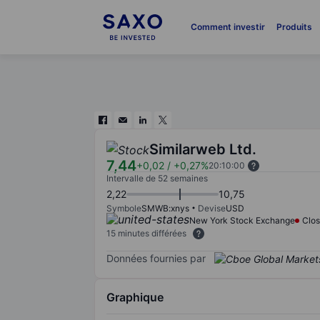
Comment investir
Produits
Similarweb Ltd.
7,44
+0,02
/
+0,27%
20:10:00
Intervalle de 52 semaines
2,22
10,75
Symbole
SMWB:xnys
Devise
USD
New York Stock Exchange
Clo
15 minutes différées
Données fournies par
Graphique
Chart