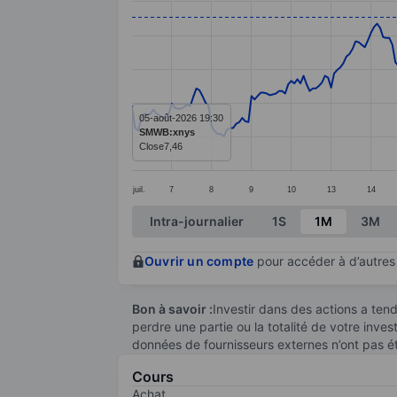
Line chart with 297 data points.
The chart has 1 X axis displaying categ
The chart has 1 Y axis displaying value
05-août-2026 19:30
SMWB:xnys
Close
7,46
juil.
7
8
9
10
13
14
End of interactive chart.
Intra-journalier
1S
1M
3M
Ouvrir un compte
pour accéder à d’autres 
Bon à savoir :
Investir dans des actions a te
perdre une partie ou la totalité de votre inve
données de fournisseurs externes n’ont pas é
Cours
Achat