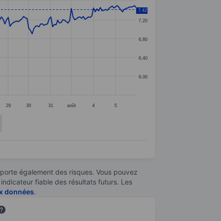
7,42
7,20
6,80
6,40
6,00
29
30
31
août
4
5
omporte également des risques. Vous pouvez
ndicateur fiable des résultats futurs. Les
aux données
.