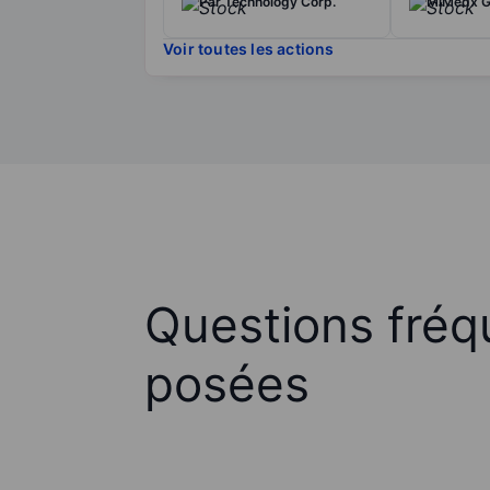
Par Technology Corp.
MiMedx Gr
Voir toutes les actions
Questions fré
posées