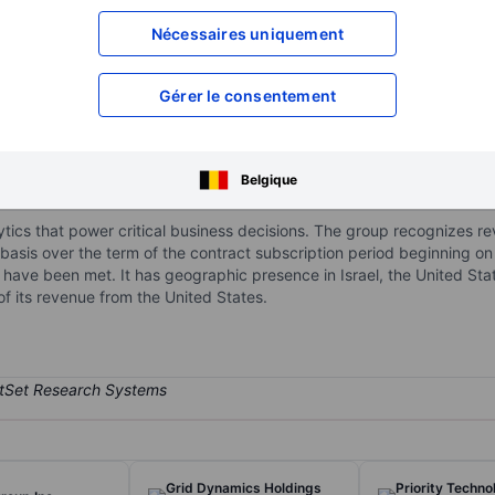
XXXXXXX
XXXXXXX
Nécessaires uniquement
XXXXXXX
XXXXXXX
XXXXXXX
XXXXXXX
Gérer le consentement
Ouvrir un compte
pour accéder à d
XXXXXXX
XXXXXXX
Belgique
ytics that power critical business decisions. The group recognizes r
 basis over the term of the contract subscription period beginning on
a have been met. It has geographic presence in Israel, the United Sta
f its revenue from the United States.
Grid Dynamics Holdings
Priority Techno