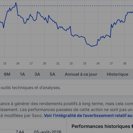
ories.
s. Data ranges from 5.97 to 7.53.
15
16
17
20
21
22
23
24
27
28
6M
1A
3A
5A
Annuel à ce jour
Historique
outils techniques et d’analyses.
ndance à générer des rendements positifs à long terme, mais cela c
stissement. Les performances passées de cette action ne sont pas un i
té modifiées par Saxo.
Voir l’intégralité de l’avertissement relatif 
Performances historiques
7,44
05-août-2026