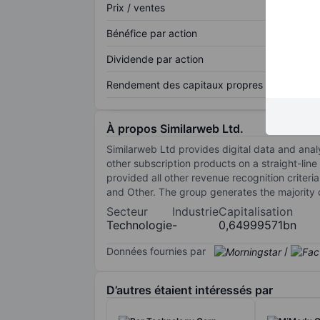
Prix / ventes
Bénéfice par action
Dividende par action
Rendement des capitaux propres
À propos Similarweb Ltd.
Similarweb Ltd provides digital data and anal
other subscription products on a straight-line
provided all other revenue recognition criteri
and Other. The group generates the majority o
Secteur
Industrie
Capitalisation
Technologie
-
0,64999571bn
Données fournies par
/
D’autres étaient intéressés par