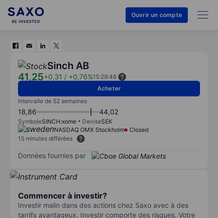
Ouvrir un compte
Sinch AB
41,25
+0,31
/
+0,76%
15:29:48
Acheter
Intervalle de 52 semaines
18,86
44,02
Symbole
SINCH:xome
Devise
SEK
NASDAQ OMX Stockholm
Closed
15 minutes différées
Données fournies par
Commencer à investir?
Investir malin dans des actions chez Saxo avec à des
tarrifs avantageux. Investir comporte des risques. Votre