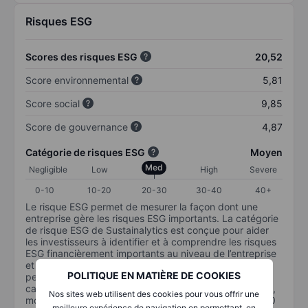
Risques ESG
Scores des risques ESG
20,52
Score environnemental
5,81
Score social
9,85
Score de gouvernance
4,87
Catégorie de risques ESG
Moyen
Med
Negligible
Low
High
Severe
0-10
10-20
20-30
30-40
40+
Le risque ESG permet de mesurer la façon dont une
entreprise gère les risques ESG importants. La catégorie
de risque ESG de Sustainalytics est conçue pour aider
les investisseurs à identifier et à comprendre les risques
ESG financièrement importants au niveau de l’entreprise
et la manière dont ils sont susceptibles d’affecter les
POLITIQUE EN MATIÈRE DE COOKIES
performances à long terme des investissements en
capital. L’échelle va de 0 à 100. Plus le risque est faible,
Nos sites web utilisent des cookies pour vous offrir une
moins il est important (0 équivaut à aucun risque et 100
meilleure expérience de navigation en permettant, en