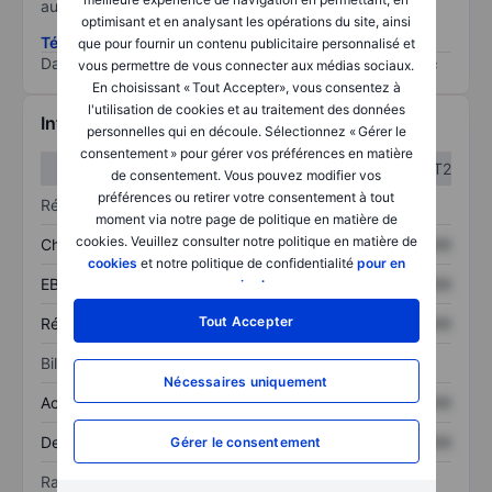
au risque le plus élevé).
optimisant et en analysant les opérations du site, ainsi
Télécharger la méthodologie ESG (en anglais)
que pour fournir un contenu publicitaire personnalisé et
Data provided by
/
vous permettre de vous connecter aux médias sociaux.
En choisissant « Tout Accepter», vous consentez à
l'utilisation de cookies et au traitement des données
Informations financières
personnelles qui en découle. Sélectionnez « Gérer le
consentement » pour gérer vos préférences en matière
T1
T2
de consentement. Vous pouvez modifier vos
préférences ou retirer votre consentement à tout
Résultats
moment via notre page de politique en matière de
cookies. Veuillez consulter notre politique en matière de
Chiffre d’affaires
XXXXXXX
XXXXXXX
cookies
et notre politique de confidentialité
pour en
EBITDA
XXXXXXX
XXXXXXX
savoir plus
.
Tout Accepter
Résultat net
XXXXXXX
XXXXXXX
Bilan
Nécessaires uniquement
Actif total
XXXXXXX
XXXXXXX
Dette totale
XXXXXXX
XXXXXXX
Gérer le consentement
Ratios