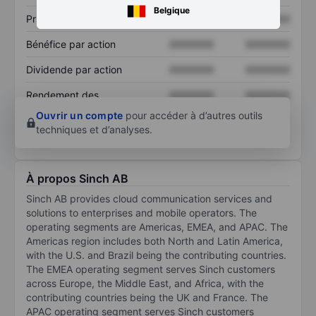
Belgique
Prix / ventes
XXXXXXX
XXXXXXX
Bénéfice par action
XXXXXXX
XXXXXXX
Dividende par action
XXXXXXX
XXXXXXX
Rendement des
XXXXXXX
XXXXXXX
capitaux propres
Ouvrir un compte
pour accéder à d’autres outils
techniques et d’analyses.
À propos Sinch AB
Sinch AB provides cloud communication services and
solutions to enterprises and mobile operators. The
operating segments are Americas, EMEA, and APAC. The
Americas region includes both North and Latin America,
with the U.S. and Brazil being the contributing countries.
The EMEA operating segment serves Sinch customers
across Europe, the Middle East, and Africa, with the
contributing countries being the UK and France. The
APAC operating segment serves Sinch customers