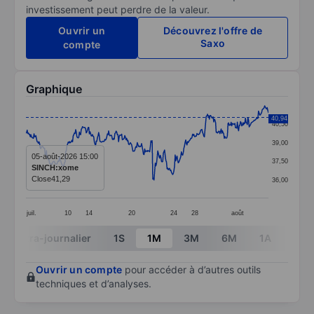
investissement peut perdre de la valeur.
Ouvrir un
Découvrez l'offre de
Saxo
compte
Graphique
Chart
40,94
40,50
Line chart with 391 data points.
39,00
The chart has 1 X axis displaying categories.
05-août-2026 15:00
37,50
SINCH:xome
The chart has 1 Y axis displaying values. Data ranges 
Close
41,29
36,00
juil.
10
14
20
24
28
août
End of interactive chart.
Intra-journalier
1S
1M
3M
6M
1A
3A
Ouvrir un compte
pour accéder à d’autres outils
techniques et d’analyses.