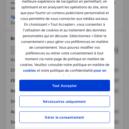
meilleure expérience de navigation en permettant, en
moins il est important (0 équivaut à aucun risque et 100
optimisant et en analysant les opérations du site, ainsi
au risque le plus élevé).
que pour fournir un contenu publicitaire personnalisé et
Télécharger la méthodologie ESG (en anglais)
vous permettre de vous connecter aux médias sociaux.
Data provided by
/
En choisissant « Tout Accepter», vous consentez à
l'utilisation de cookies et au traitement des données
personnelles qui en découle. Sélectionnez « Gérer le
Informations financières
consentement » pour gérer vos préférences en matière
de consentement. Vous pouvez modifier vos
T1
T2
préférences ou retirer votre consentement à tout
moment via notre page de politique en matière de
Résultats
cookies. Veuillez consulter notre politique en matière de
Chiffre d’affaires
XXXXXXX
XXXXXXX
cookies
et notre politique de confidentialité
pour en
savoir plus
.
EBITDA
XXXXXXX
XXXXXXX
Tout Accepter
Résultat net
XXXXXXX
XXXXXXX
Bilan
Nécessaires uniquement
Actif total
XXXXXXX
XXXXXXX
Gérer le consentement
Dette totale
XXXXXXX
XXXXXXX