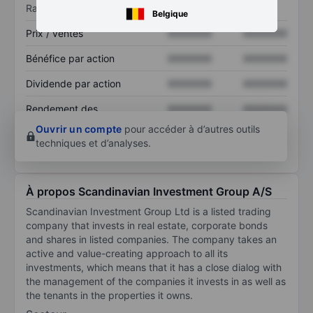
Ratios
Belgique
Prix / ventes
XXXXXXX
XXXXXXX
Bénéfice par action
XXXXXXX
XXXXXXX
Dividende par action
XXXXXXX
XXXXXXX
Rendement des
XXXXXXX
XXXXXXX
capitaux propres
Ouvrir un compte
pour accéder à d’autres outils
techniques et d’analyses.
À propos Scandinavian Investment Group A/S
Scandinavian Investment Group Ltd is a listed trading
company that invests in real estate, corporate bonds
and shares in listed companies. The company takes an
active and value-creating approach to all its
investments, which means that it has a close dialog with
the management of the companies it invests in as well as
the tenants in the properties it owns.