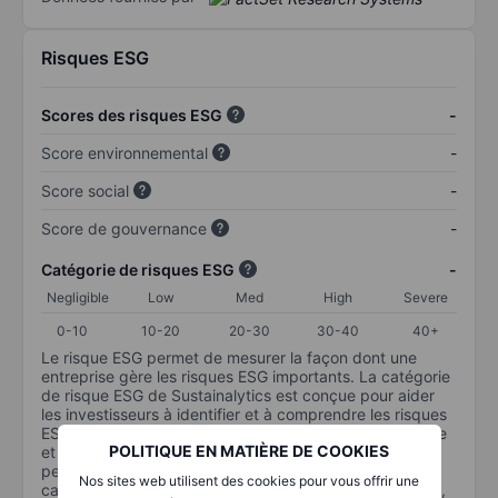
Risques ESG
Scores des risques ESG
-
Score environnemental
-
Score social
-
Score de gouvernance
-
Catégorie de risques ESG
-
Negligible
Low
Med
High
Severe
0-10
10-20
20-30
30-40
40+
Le risque ESG permet de mesurer la façon dont une
entreprise gère les risques ESG importants. La catégorie
de risque ESG de Sustainalytics est conçue pour aider
les investisseurs à identifier et à comprendre les risques
ESG financièrement importants au niveau de l’entreprise
POLITIQUE EN MATIÈRE DE COOKIES
et la manière dont ils sont susceptibles d’affecter les
performances à long terme des investissements en
Nos sites web utilisent des cookies pour vous offrir une
capital. L’échelle va de 0 à 100. Plus le risque est faible,