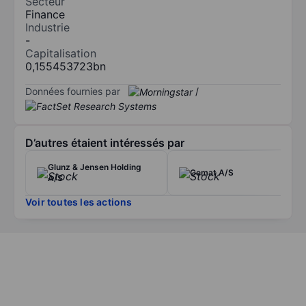
Secteur
Finance
Industrie
-
Capitalisation
0,155453723bn
Données fournies par
/
D’autres étaient intéressés par
Glunz & Jensen Holding
Cemat A/S
A/S
Voir toutes les actions