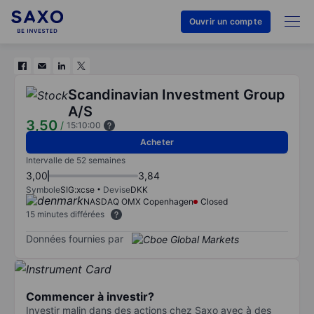
Ouvrir un compte
Scandinavian Investment Group
A/S
3,50
/
15:10:00
Acheter
Intervalle de 52 semaines
3,00
3,84
Symbole
SIG:xcse
Devise
DKK
NASDAQ OMX Copenhagen
Closed
15 minutes différées
Données fournies par
Commencer à investir?
Investir malin dans des actions chez Saxo avec à des