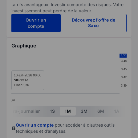
tarrifs avantageux. Investir comporte des risques. Votre
investissement peut perdre de la valeur.
Ouvrir un
Découvrez l'offre de
Saxo
compte
Graphique
Chart
3,50
3,48
Line chart with 1 data point.
3,45
The chart has 1 X axis displaying categories.
10-juil.-2026 08:00
3,42
SIG:xcse
The chart has 1 Y axis displaying values. Data ranges 
Close
3,36
3,39
juil.
End of interactive chart.
Intra-journalier
1S
1M
3M
6M
1A
3A
Ouvrir un compte
pour accéder à d’autres outils
techniques et d’analyses.