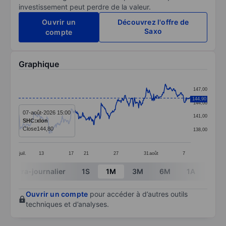
investissement peut perdre de la valeur.
Ouvrir un
Découvrez l'offre de
Saxo
compte
Graphique
Chart
147,00
Line chart with 391 data points.
144,90
144,00
The chart has 1 X axis displaying categories.
07-août-2026 15:00
141,00
SHC:xlon
The chart has 1 Y axis displaying values. Data ranges 
Close
144,80
138,00
juil.
13
17
21
27
31
août
7
End of interactive chart.
Intra-journalier
1S
1M
3M
6M
1A
3A
Ouvrir un compte
pour accéder à d’autres outils
techniques et d’analyses.