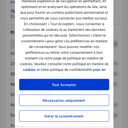
meilleure expérience de navigation en permettant, en
au risque le plus élevé).
optimisant et en analysant les opérations du site, ainsi
Télécharger la méthodologie ESG (en anglais)
que pour fournir un contenu publicitaire personnalisé et
Data provided by
/
vous permettre de vous connecter aux médias sociaux.
En choisissant « Tout Accepter», vous consentez à
l'utilisation de cookies et au traitement des données
Informations financières
personnelles qui en découle. Sélectionnez « Gérer le
consentement » pour gérer vos préférences en matière
T1
T2
de consentement. Vous pouvez modifier vos
préférences ou retirer votre consentement à tout
Résultats
moment via notre page de politique en matière de
Chiffre d’affaires
XXXXXXX
XXXXXXX
cookies. Veuillez consulter notre politique en matière de
cookies
et notre politique de confidentialité
pour en
EBITDA
XXXXXXX
XXXXXXX
savoir plus
.
Résultat net
XXXXXXX
XXXXXXX
Tout Accepter
Bilan
Nécessaires uniquement
Actif total
XXXXXXX
XXXXXXX
Dette totale
XXXXXXX
XXXXXXX
Gérer le consentement
Ratios