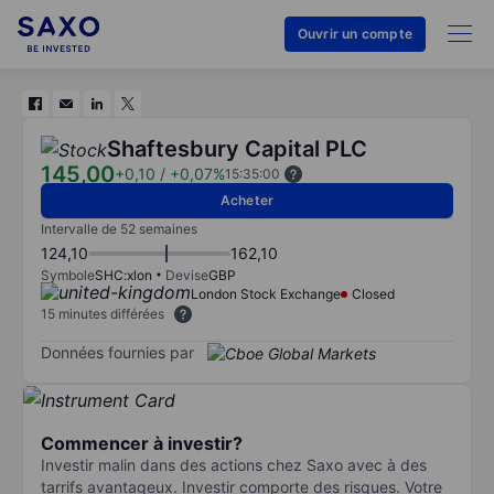
Ouvrir un compte
Shaftesbury Capital PLC
145,00
+0,10
/
+0,07%
15:35:00
Acheter
Intervalle de 52 semaines
124,10
162,10
Symbole
SHC:xlon
Devise
GBP
London Stock Exchange
Closed
15 minutes différées
Données fournies par
Commencer à investir?
Investir malin dans des actions chez Saxo avec à des
tarrifs avantageux. Investir comporte des risques. Votre