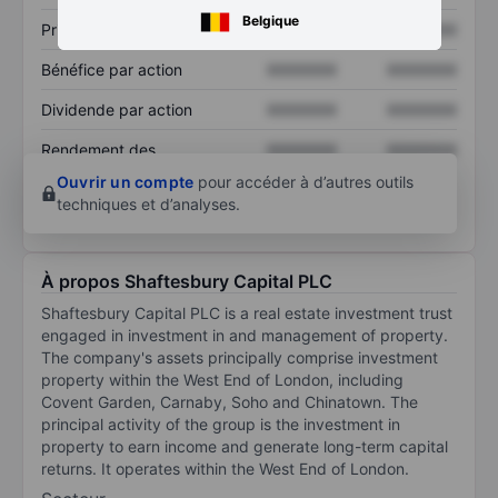
Belgique
Prix / ventes
XXXXXXX
XXXXXXX
Bénéfice par action
XXXXXXX
XXXXXXX
Dividende par action
XXXXXXX
XXXXXXX
Rendement des
XXXXXXX
XXXXXXX
capitaux propres
Ouvrir un compte
pour accéder à d’autres outils
techniques et d’analyses.
À propos Shaftesbury Capital PLC
Shaftesbury Capital PLC is a real estate investment trust
engaged in investment in and management of property.
The company's assets principally comprise investment
property within the West End of London, including
Covent Garden, Carnaby, Soho and Chinatown. The
principal activity of the group is the investment in
property to earn income and generate long-term capital
returns. It operates within the West End of London.