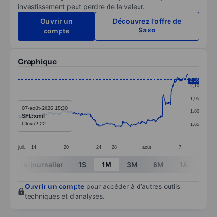
investissement peut perdre de la valeur.
Ouvrir un
Découvrez l'offre de
Saxo
compte
Graphique
Chart
2,16
2,10
Line chart with 359 data points.
1,95
The chart has 1 X axis displaying categories.
07-août-2026 15:30
1,80
SFL:xmil
The chart has 1 Y axis displaying values. Data ranges 
Close
2,22
1,65
juil.
14
20
24
28
août
7
End of interactive chart.
Intra-journalier
1S
1M
3M
6M
1A
3A
Ouvrir un compte
pour accéder à d’autres outils
techniques et d’analyses.