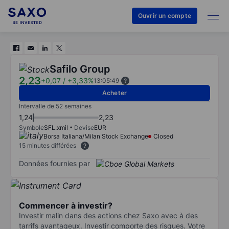
Ouvrir un compte
Safilo Group
2,23
+0,07
/
+3,33%
13:05:49
Acheter
Intervalle de 52 semaines
1,24
2,23
Symbole
SFL:xmil
Devise
EUR
Borsa Italiana/Milan Stock Exchange
Closed
15 minutes différées
Données fournies par
Commencer à investir?
Investir malin dans des actions chez Saxo avec à des
tarrifs avantageux. Investir comporte des risques. Votre