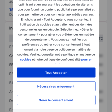
au risque le plus élevé).
optimisant et en analysant les opérations du site, ainsi
Télécharger la méthodologie ESG (en anglais)
que pour fournir un contenu publicitaire personnalisé et
Data provided by
/
vous permettre de vous connecter aux médias sociaux.
En choisissant « Tout Accepter», vous consentez à
l'utilisation de cookies et au traitement des données
Informations financières
personnelles qui en découle. Sélectionnez « Gérer le
consentement » pour gérer vos préférences en matière
T1
T2
de consentement. Vous pouvez modifier vos
préférences ou retirer votre consentement à tout
Résultats
moment via notre page de politique en matière de
cookies. Veuillez consulter notre politique en matière de
Chiffre d’affaires
XXXXXXX
XXXXXXX
cookies
et notre politique de confidentialité
pour en
EBITDA
XXXXXXX
XXXXXXX
savoir plus
.
Tout Accepter
Résultat net
XXXXXXX
XXXXXXX
Bilan
Nécessaires uniquement
Actif total
XXXXXXX
XXXXXXX
Gérer le consentement
Dette totale
XXXXXXX
XXXXXXX
Ratios