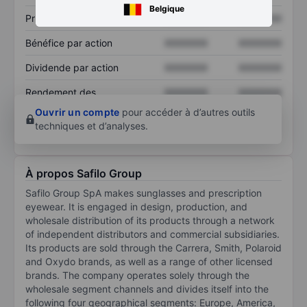
Belgique
Prix / ventes
XXXXXXX
XXXXXXX
Bénéfice par action
XXXXXXX
XXXXXXX
Dividende par action
XXXXXXX
XXXXXXX
Rendement des
XXXXXXX
XXXXXXX
capitaux propres
Ouvrir un compte
pour accéder à d’autres outils
techniques et d’analyses.
À propos Safilo Group
Safilo Group SpA makes sunglasses and prescription
eyewear. It is engaged in design, production, and
wholesale distribution of its products through a network
of independent distributors and commercial subsidiaries.
Its products are sold through the Carrera, Smith, Polaroid
and Oxydo brands, as well as a range of other licensed
brands. The company operates solely through the
wholesale segment channels and divides itself into the
following four geographical segments: Europe, America,