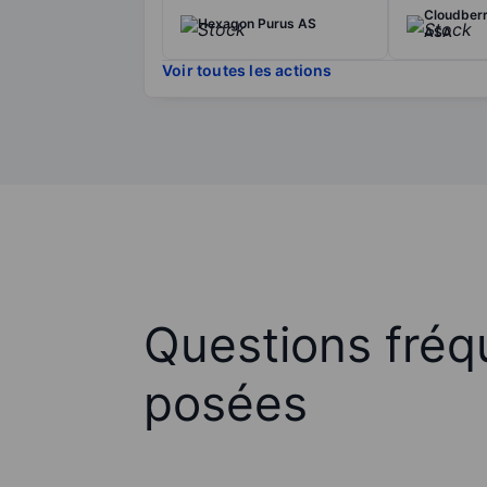
Cloudberr
Hexagon Purus AS
ASA
Voir toutes les actions
Questions fré
posées