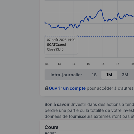
Line chart with 314 data points.
The chart has 1 X axis displaying categ
The chart has 1 Y axis displaying value
07-août-2026 14:00
SCATC:xosl
Close
93,45
juil.
13
14
15
16
17
20
End of interactive chart.
Intra-journalier
1S
1M
3M
Ouvrir un compte
pour accéder à d’autres 
Bon à savoir :
Investir dans des actions a te
perdre une partie ou la totalité de votre inve
données de fournisseurs externes n’ont pas é
Cours
Achat