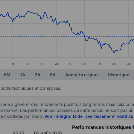
ories.
s. Data ranges from 90.85 to 98.47.
21
22
23
24
27
28
29
30
31
6M
1A
3A
5A
Annuel à ce jour
Historique
outils techniques et d’analyses.
ndance à générer des rendements positifs à long terme, mais cela c
stissement. Les performances passées de cette action ne sont pas un i
té modifiées par Saxo.
Voir l’intégralité de l’avertissement relatif 
Performances historiques
93,25
09-août-2026