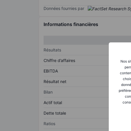
Données fournies par
Informations financières
Résultats
Chiffre d’affaires
Nos si
perm
EBITDA
conten
chois
Résultat net
donné
préfére
Bilan
con
consu
Actif total
Dette totale
Ratios