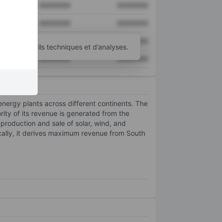
XXXXXXX
XXXXXXX
XXXXXXX
XXXXXXX
XXXXXXX
XXXXXXX
’autres outils techniques et d’analyses.
XXXXXXX
XXXXXXX
energy plants across different continents. The
ty of its revenue is generated from the
roduction and sale of solar, wind, and
cally, it derives maximum revenue from South