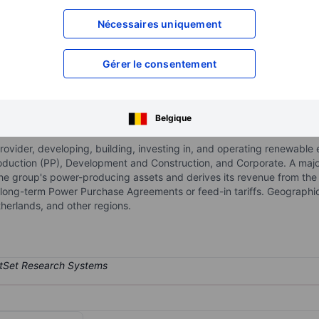
XXXXXXX
XXXXXXX
Nécessaires uniquement
XXXXXXX
XXXXXXX
XXXXXXX
XXXXXXX
Gérer le consentement
Ouvrir un compte
pour accéder à d
XXXXXXX
XXXXXXX
Belgique
ovider, developing, building, investing in, and operating renewable 
uction (PP), Development and Construction, and Corporate. A majori
 group's power-producing assets and derives its revenue from the p
 long-term Power Purchase Agreements or feed-in tariffs. Geographi
therlands, and other regions.