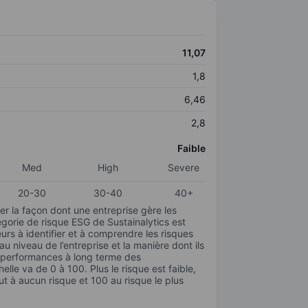
11,07
1,8
6,46
2,8
Faible
Med
High
Severe
20-30
30-40
40+
r la façon dont une entreprise gère les
gorie de risque ESG de Sustainalytics est
urs à identifier et à comprendre les risques
 niveau de l’entreprise et la manière dont ils
s performances à long terme des
elle va de 0 à 100. Plus le risque est faible,
ut à aucun risque et 100 au risque le plus