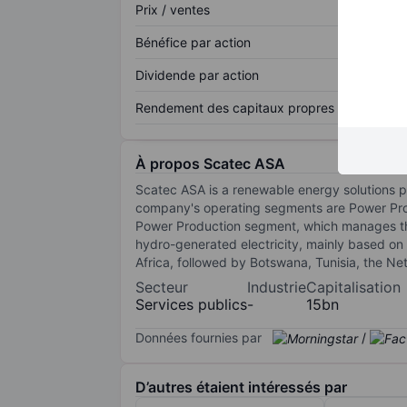
Prix / ventes
Bénéfice par action
Dividende par action
Rendement des capitaux propres
À propos Scatec ASA
Scatec ASA is a renewable energy solutions pr
company's operating segments are Power Prod
Power Production segment, which manages the
hydro-generated electricity, mainly based on
Africa, followed by Botswana, Tunisia, the Ne
Secteur
Industrie
Capitalisation
Services publics
-
15bn
Données fournies par
/
D’autres étaient intéressés par