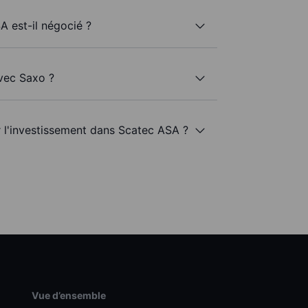
A est-il négocié ?
vec Saxo ?
r l'investissement dans Scatec ASA ?
Vue d’ensemble