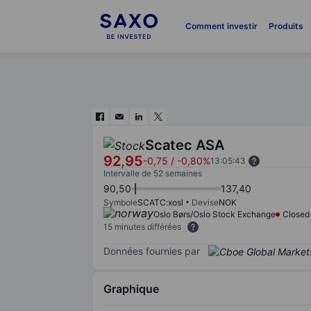
Comment investir
Produits
Scatec ASA
92,95
-0,75
/
-0,80%
13:05:43
Intervalle de 52 semaines
90,50
137,40
Symbole
SCATC:xosl
Devise
NOK
Oslo Børs/Oslo Stock Exchange
Closed
15 minutes différées
Données fournies par
Graphique
Chart