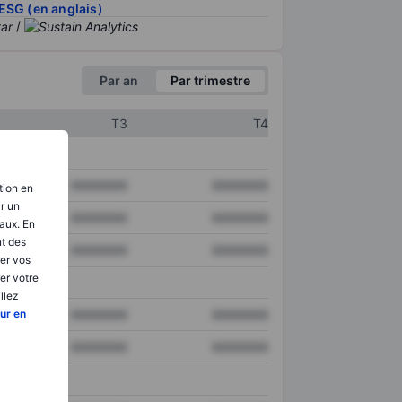
ESG (en anglais)
/
Par an
Par trimestre
T3
T4
XXXXXXX
XXXXXXX
tion en
ir un
XXXXXXX
XXXXXXX
aux. En
nt des
XXXXXXX
XXXXXXX
er vos
er votre
llez
ur en
XXXXXXX
XXXXXXX
XXXXXXX
XXXXXXX