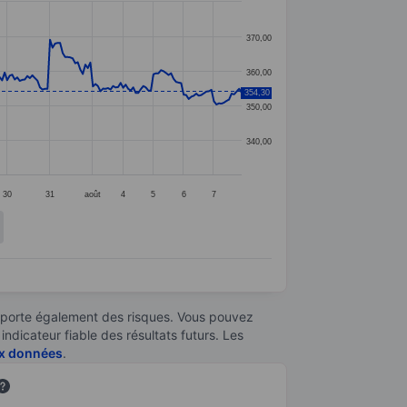
370,00
360,00
354,30
350,00
340,00
30
31
août
4
5
6
7
omporte également des risques. Vous pouvez
ndicateur fiable des résultats futurs. Les
aux données
.