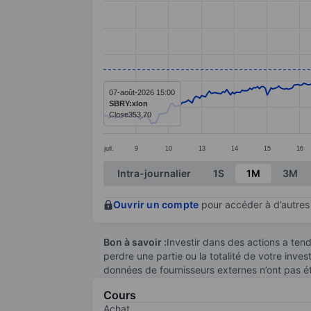
Line chart with 366 data points.
The chart has 1 X axis displaying categ
The chart has 1 Y axis displaying valu
07-août-2026 15:00
SBRY:xlon
Close
353,70
juil.
9
10
13
14
15
16
End of interactive chart.
Intra-journalier
1S
1M
3M
Ouvrir un compte
pour accéder à d’autres 
Bon à savoir :
Investir dans des actions a te
perdre une partie ou la totalité de votre inve
données de fournisseurs externes n’ont pas é
Cours
Achat