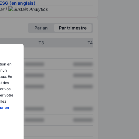
ESG (en anglais)
/
Par an
Par trimestre
T3
T4
XXXXXXX
XXXXXXX
tion en
ir un
XXXXXXX
XXXXXXX
aux. En
nt des
XXXXXXX
XXXXXXX
er vos
er votre
llez
ur en
XXXXXXX
XXXXXXX
XXXXXXX
XXXXXXX