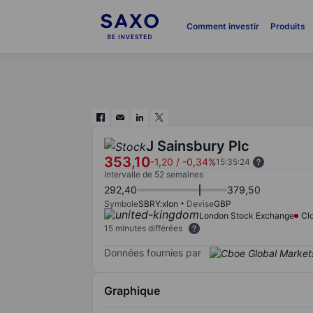
Comment investir
Produits
J Sainsbury Plc
353,10
-1,20
/
-0,34%
15:35:24
Intervalle de 52 semaines
292,40
379,50
Symbole
SBRY:xlon
Devise
GBP
London Stock Exchange
Cl
15 minutes différées
Données fournies par
Graphique
Chart