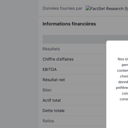
Données fournies par
Informations financières
Résultats
Chiffre d’affaires
Nos si
perm
EBITDA
conten
chois
Résultat net
donné
préfére
Bilan
con
consu
Actif total
Dette totale
Ratios