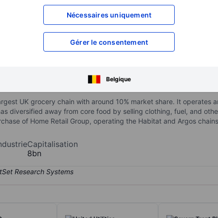
XXXXXXX
XXXXXXX
Nécessaires uniquement
XXXXXXX
XXXXXXX
XXXXXXX
XXXXXXX
Gérer le consentement
Ouvrir un compte
pour accéder à d
XXXXXXX
XXXXXXX
Belgique
largest UK grocery chain with around 10% market share. It operate
 diversified away from core food by selling clothing, fuel, and othe
purchase of Home Retail Group, operating the Habitat and Argos chain
ndustrie
Capitalisation
8bn