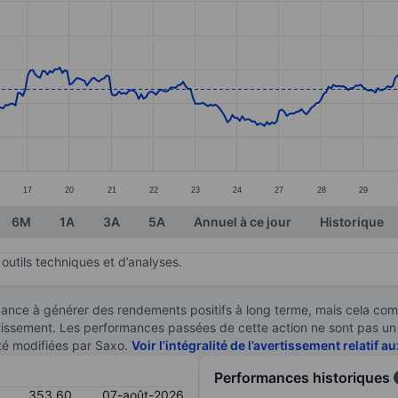
ories.
es. Data ranges from 333.5 to 369.
17
20
21
22
23
24
27
28
29
6M
1A
3A
5A
Annuel à ce jour
Historique
outils techniques et d’analyses.
ndance à générer des rendements positifs à long terme, mais cela c
stissement. Les performances passées de cette action ne sont pas un i
té modifiées par Saxo.
Voir l’intégralité de l’avertissement relatif 
Performances historiques
353,60
07-août-2026