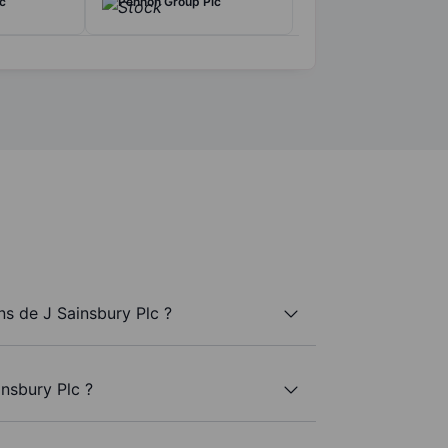
c
Pennon Group Plc
s de J Sainsbury Plc ?
insbury Plc ?