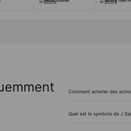
C
United Utilities
Severn Trent Pl
quemment
Comment acheter des action
Quel est le symbole de J Sa