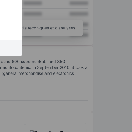
XXXXXXX
XXXXXXX
XXXXXXX
XXXXXXX
XXXXXXX
XXXXXXX
’autres outils techniques et d’analyses.
XXXXXXX
XXXXXXX
s around 600 supermarkets and 850
r nonfood items. In September 2016, it took a
s (general merchandise and electronics