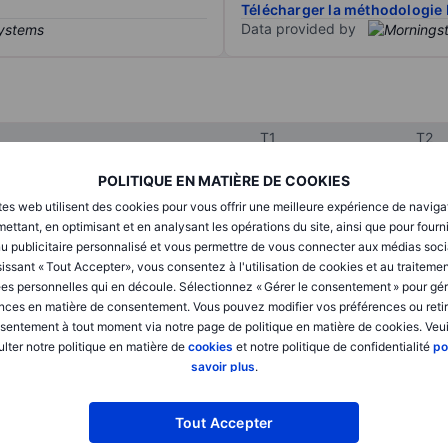
Télécharger la méthodologie 
Data provided by
T1
T2
POLITIQUE EN MATIÈRE DE COOKIES
XXXXXXX
XXXXXXX
tes web utilisent des cookies pour vous offrir une meilleure expérience de naviga
ettant, en optimisant et en analysant les opérations du site, ainsi que pour fourn
XXXXXXX
XXXXXXX
u publicitaire personnalisé et vous permettre de vous connecter aux médias soci
issant « Tout Accepter», vous consentez à l'utilisation de cookies et au traiteme
XXXXXXX
XXXXXXX
es personnelles qui en découle. Sélectionnez « Gérer le consentement » pour gér
nces en matière de consentement. Vous pouvez modifier vos préférences ou retir
sentement à tout moment via notre page de politique en matière de cookies. Veui
lter notre politique en matière de
cookies
et notre politique de confidentialité
po
XXXXXXX
XXXXXXX
savoir plus
.
XXXXXXX
XXXXXXX
Tout Accepter