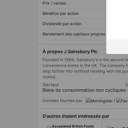
Prix / ventes
Bénéfice par action
Dividende par action
Rendement des capitaux propres
À propos J Sainsbury Plc
Founded in 1869, Sainsbury's is the second-
convenience stores in the UK. The company has
step further into nonfood retailing with the 
stores).
Secteur
I
Biens de consommation non cycliques
-
Données fournies par
/
D’autres étaient intéressés par
Associated British Foods