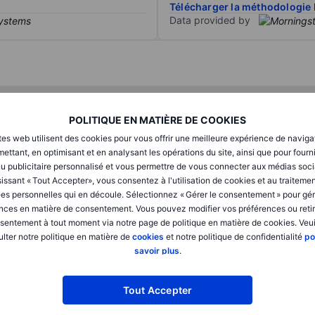
Télécharger la méthodologie 
Data provided by
T1
T2
POLITIQUE EN MATIÈRE DE COOKIES
tes web utilisent des cookies pour vous offrir une meilleure expérience de naviga
XXXXXXX
XXXXXXX
ettant, en optimisant et en analysant les opérations du site, ainsi que pour fourn
u publicitaire personnalisé et vous permettre de vous connecter aux médias soci
XXXXXXX
XXXXXXX
issant « Tout Accepter», vous consentez à l'utilisation de cookies et au traiteme
es personnelles qui en découle. Sélectionnez « Gérer le consentement » pour gér
XXXXXXX
XXXXXXX
nces en matière de consentement. Vous pouvez modifier vos préférences ou retir
sentement à tout moment via notre page de politique en matière de cookies. Veui
lter notre politique en matière de
cookies
et notre politique de confidentialité
po
XXXXXXX
XXXXXXX
savoir plus
.
XXXXXXX
XXXXXXX
Tout Accepter