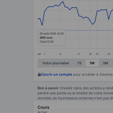
Line chart with 113 data points.
The chart has 1 X axis displaying categ
The chart has 1 Y axis displaying value
05-août-2026 19:30
SBR:xnys
Close
70,65
juil.
7
8
9
10
13
14
End of interactive chart.
Intra-journalier
1S
1M
3M
Ouvrir un compte
pour accéder à d’autres 
Bon à savoir :
Investir dans des actions a te
perdre une partie ou la totalité de votre inve
données de fournisseurs externes n’ont pas é
Cours
Achat