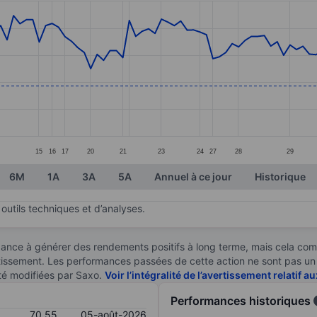
ories.
s. Data ranges from 70.38 to 74.91.
15
16
17
20
21
23
24
27
28
29
6M
1A
3A
5A
Annuel à ce jour
Historique
outils techniques et d’analyses.
ndance à générer des rendements positifs à long terme, mais cela c
stissement. Les performances passées de cette action ne sont pas un i
té modifiées par Saxo.
Voir l’intégralité de l’avertissement relatif 
Performances historiques
70,55
05-août-2026