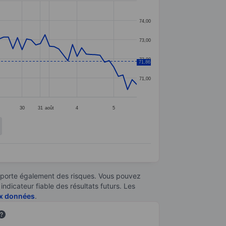
74,00
73,00
72,00
71,86
71,00
30
31
août
4
5
omporte également des risques. Vous pouvez
ndicateur fiable des résultats futurs. Les
aux données
.