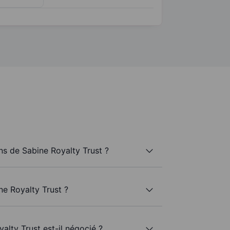
s de Sabine Royalty Trust ?
ne Royalty Trust ?
alty Trust est-il négocié ?