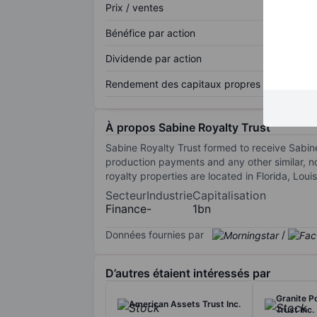
Prix / ventes
Bénéfice par action
Dividende par action
Rendement des capitaux propres
À propos Sabine Royalty Trust
Sabine Royalty Trust formed to receive Sabine 
production payments and any other similar, no
royalty properties are located in Florida, Lo
Secteur
Industrie
Capitalisation
Finance
-
1bn
Données fournies par
/
D’autres étaient intéressés par
Granite P
American Assets Trust Inc.
Trust Inc.