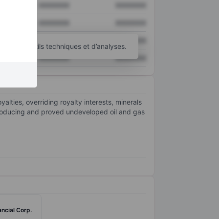
XXXXXXX
XXXXXXX
XXXXXXX
XXXXXXX
XXXXXXX
XXXXXXX
’autres outils techniques et d’analyses.
XXXXXXX
XXXXXXX
alties, overriding royalty interests, minerals
 producing and proved undeveloped oil and gas
ncial Corp.