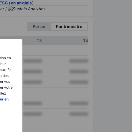
ESG (en anglais)
/
Par an
Par trimestre
T3
T4
tion en
XXXXXXX
XXXXXXX
ir un
aux. En
XXXXXXX
XXXXXXX
nt des
er vos
XXXXXXX
XXXXXXX
er votre
llez
ur en
XXXXXXX
XXXXXXX
XXXXXXX
XXXXXXX