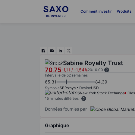
Comment investir
Produits
Sabine Royalty Trust
70,75
-1,11
/
-1,54%
20:10:00
Intervalle de 52 semaines
65,31
84,39
Symbole
SBR:xnys
Devise
USD
New York Stock Exchange
Clo
15 minutes différées
Données fournies par
Graphique
Chart