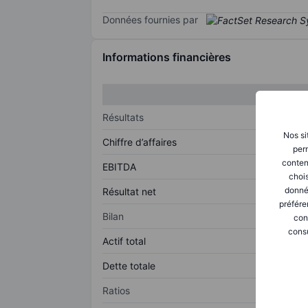
Données fournies par
Informations financières
Résultats
Nos si
Chiffre d’affaires
perm
conten
EBITDA
chois
donné
Résultat net
préfére
Bilan
con
consu
Actif total
Dette totale
Ratios