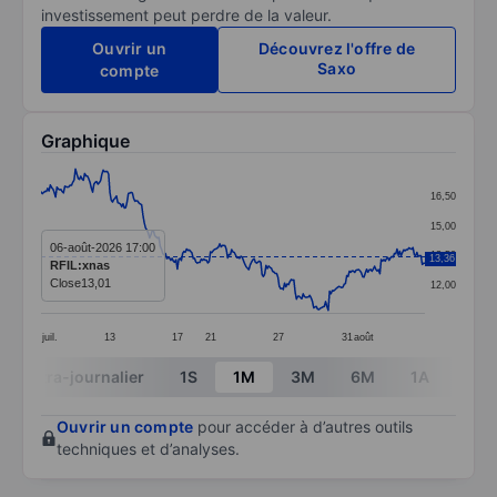
investissement peut perdre de la valeur.
Ouvrir un
Découvrez l'offre de
Saxo
compte
Graphique
Chart
16,50
Line chart with 291 data points.
15,00
The chart has 1 X axis displaying categories.
06-août-2026 17:00
13,50
13,36
RFIL:xnas
The chart has 1 Y axis displaying values. Data ranges 
Close
13,01
12,00
juil.
13
17
21
27
31
août
End of interactive chart.
Intra-journalier
1S
1M
3M
6M
1A
3A
Ouvrir un compte
pour accéder à d’autres outils
techniques et d’analyses.