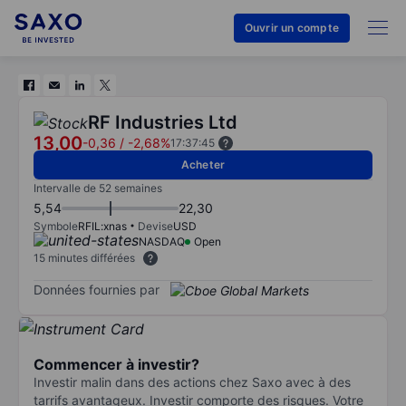
Ouvrir un compte
RF Industries Ltd
13,00
-0,36
/
-2,68%
17:37:45
Acheter
Intervalle de 52 semaines
5,54
22,30
Symbole
RFIL:xnas
Devise
USD
NASDAQ
Open
15 minutes différées
Données fournies par
Commencer à investir?
Investir malin dans des actions chez Saxo avec à des
tarrifs avantageux. Investir comporte des risques. Votre