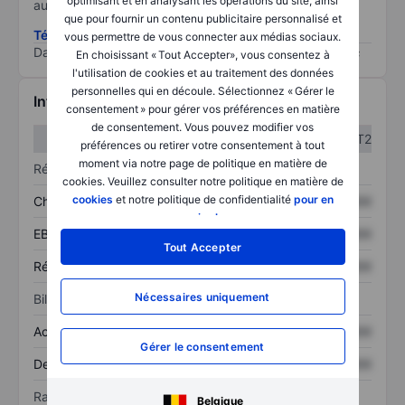
optimisant et en analysant les opérations du site, ainsi
au risque le plus élevé).
que pour fournir un contenu publicitaire personnalisé et
Télécharger la méthodologie ESG (en anglais)
vous permettre de vous connecter aux médias sociaux.
Data provided by
/
En choisissant « Tout Accepter», vous consentez à
l'utilisation de cookies et au traitement des données
personnelles qui en découle. Sélectionnez « Gérer le
Informations financières
consentement » pour gérer vos préférences en matière
de consentement. Vous pouvez modifier vos
T1
T2
préférences ou retirer votre consentement à tout
moment via notre page de politique en matière de
Résultats
cookies. Veuillez consulter notre politique en matière de
cookies
et notre politique de confidentialité
pour en
Chiffre d’affaires
XXXXXXX
XXXXXXX
savoir plus
.
EBITDA
XXXXXXX
XXXXXXX
Tout Accepter
Résultat net
XXXXXXX
XXXXXXX
Nécessaires uniquement
Bilan
Actif total
XXXXXXX
XXXXXXX
Gérer le consentement
Dette totale
XXXXXXX
XXXXXXX
Ratios
Belgique