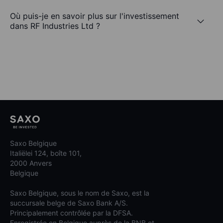
Où puis-je en savoir plus sur l'investissement
dans RF Industries Ltd ?
Saxo Belgique
Italiëlei 124, boîte 101,
2000 Anvers
Belgique
Saxo Belgique, sous le nom de Saxo, est la
succursale belge de Saxo Bank A/S.
Principalement contrôlée par la DFSA.
Enregistrée en Belgique auprès de la BNB et