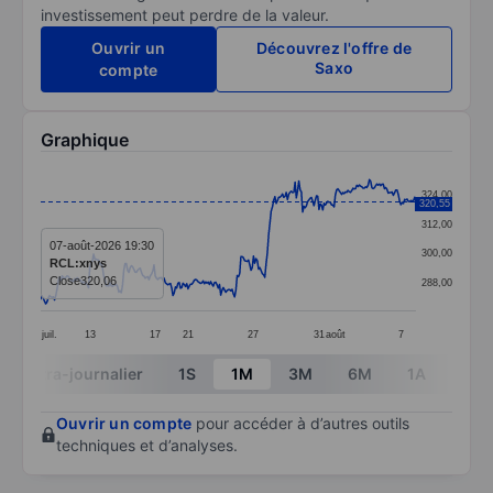
investissement peut perdre de la valeur.
Ouvrir un
Découvrez l'offre de
Saxo
compte
Graphique
Chart
324,00
320,55
Line chart with 299 data points.
312,00
The chart has 1 X axis displaying categories.
07-août-2026 19:30
300,00
RCL:xnys
The chart has 1 Y axis displaying values. Data ranges
Close
320,06
288,00
juil.
13
17
21
27
31
août
7
End of interactive chart.
Intra-journalier
1S
1M
3M
6M
1A
3A
Ouvrir un compte
pour accéder à d’autres outils
techniques et d’analyses.