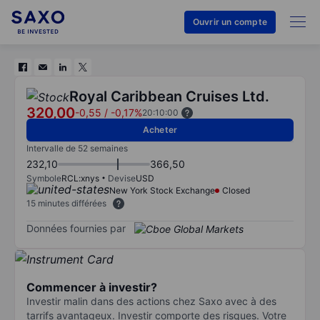
Ouvrir un compte
Royal Caribbean Cruises Ltd.
320,00
-0,55
/
-0,17%
20:10:00
Acheter
Intervalle de 52 semaines
232,10
366,50
Symbole
RCL:xnys
Devise
USD
New York Stock Exchange
Closed
15 minutes différées
Données fournies par
Commencer à investir?
Investir malin dans des actions chez Saxo avec à des
tarrifs avantageux. Investir comporte des risques. Votre