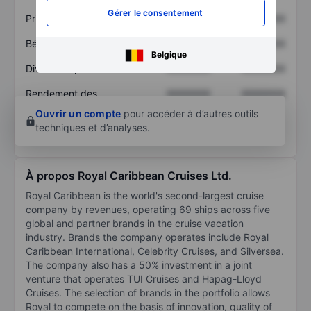
Gérer le consentement
Prix / ventes
XXXXXXX
XXXXXXX
Bénéfice par action
XXXXXXX
XXXXXXX
Belgique
Dividende par action
XXXXXXX
XXXXXXX
Rendement des
XXXXXXX
XXXXXXX
capitaux propres
Ouvrir un compte
pour accéder à d’autres outils
techniques et d’analyses.
À propos Royal Caribbean Cruises Ltd.
Royal Caribbean is the world's second-largest cruise
company by revenues, operating 69 ships across five
global and partner brands in the cruise vacation
industry. Brands the company operates include Royal
Caribbean International, Celebrity Cruises, and Silversea.
The company also has a 50% investment in a joint
venture that operates TUI Cruises and Hapag-Lloyd
Cruises. The selection of brands in the portfolio allows
Royal to compete on the basis of innovation, quality of