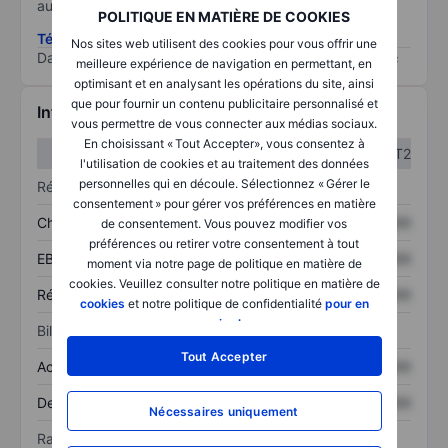
au risque le plus élevé).
POLITIQUE EN MATIÈRE DE COOKIES
Télécharger la méthodologie ESG (en anglais)
Nos sites web utilisent des cookies pour vous offrir une
Data provided by
/
meilleure expérience de navigation en permettant, en
optimisant et en analysant les opérations du site, ainsi
que pour fournir un contenu publicitaire personnalisé et
Informations financières
vous permettre de vous connecter aux médias sociaux.
En choisissant « Tout Accepter», vous consentez à
T1
T2
l'utilisation de cookies et au traitement des données
personnelles qui en découle. Sélectionnez « Gérer le
Résultats
consentement » pour gérer vos préférences en matière
Chiffre d’affaires
XXXXXXX
XXXXXXX
de consentement. Vous pouvez modifier vos
préférences ou retirer votre consentement à tout
EBITDA
XXXXXXX
XXXXXXX
moment via notre page de politique en matière de
cookies. Veuillez consulter notre politique en matière de
Résultat net
XXXXXXX
XXXXXXX
cookies
et notre politique de confidentialité
pour en
savoir plus
.
Bilan
Tout Accepter
Actif total
XXXXXXX
XXXXXXX
Dette totale
XXXXXXX
XXXXXXX
Nécessaires uniquement
Ratios