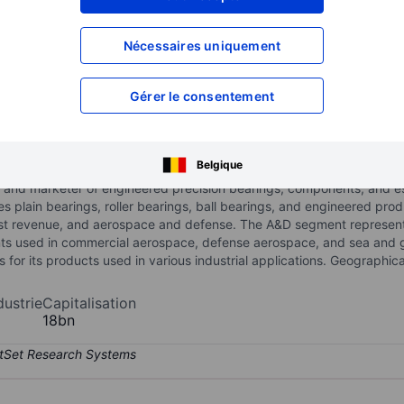
XXXXXXX
XXXXXXX
XXXXXXX
XXXXXXX
Nécessaires uniquement
XXXXXXX
XXXXXXX
Ouvrir un compte
pour accéder à d
Gérer le consentement
XXXXXXX
XXXXXXX
Belgique
 and marketer of engineered precision bearings, components, and ess
es plain bearings, roller bearings, ball bearings, and engineered p
ost revenue, and aerospace and defense. The A&D segment represen
s used in commercial aerospace, defense aerospace, and sea and g
for its products used in various industrial applications. Geographica
dustrie
Capitalisation
18bn