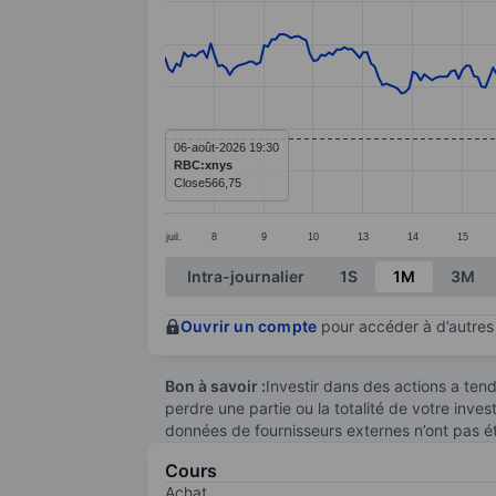
Line chart with 295 data points.
The chart has 1 X axis displaying categ
The chart has 1 Y axis displaying value
06-août-2026 19:30
RBC:xnys
Close
566,75
juil.
8
9
10
13
14
15
End of interactive chart.
Intra-journalier
1S
1M
3M
Ouvrir un compte
pour accéder à d’autres 
Bon à savoir :
Investir dans des actions a te
perdre une partie ou la totalité de votre inve
données de fournisseurs externes n’ont pas é
Cours
Achat