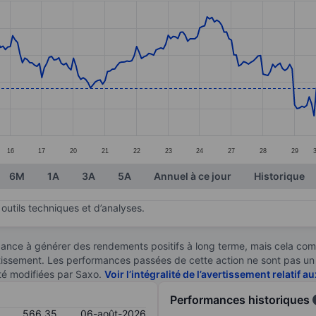
ories.
s. Data ranges from 550.18 to 606.32.
16
17
20
21
22
23
24
27
28
29
6M
1A
3A
5A
Annuel à ce jour
Historique
outils techniques et d’analyses.
ndance à générer des rendements positifs à long terme, mais cela c
stissement. Les performances passées de cette action ne sont pas un i
té modifiées par Saxo.
Voir l’intégralité de l’avertissement relatif 
Performances historiques
566,35
06-août-2026