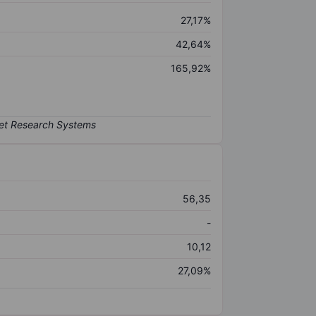
27,17%
42,64%
165,92%
56,35
-
10,12
27,09%