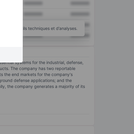
XXXXXXX
XXXXXXX
XXXXXXX
XXXXXXX
XXXXXXX
XXXXXXX
’autres outils techniques et d’analyses.
XXXXXXX
XXXXXXX
ential systems for the industrial, defense,
roducts. The company has two reportable
ts the end markets for the company's
round defense applications; and the
lly, the company generates a majority of its