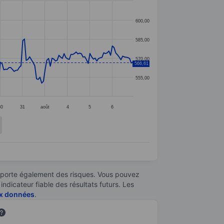
600,00
585,00
570,00
566,61
555,00
30
31
août
4
5
6
omporte également des risques. Vous pouvez
ndicateur fiable des résultats futurs. Les
aux données
.