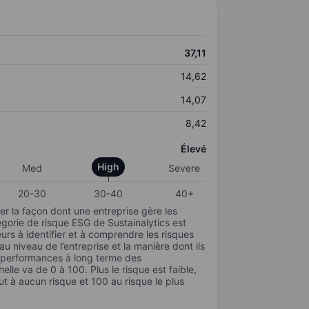
37,11
14,62
14,07
8,42
Élevé
High
Med
Severe
20-30
30-40
40+
r la façon dont une entreprise gère les
gorie de risque ESG de Sustainalytics est
urs à identifier et à comprendre les risques
 niveau de l’entreprise et la manière dont ils
s performances à long terme des
elle va de 0 à 100. Plus le risque est faible,
ut à aucun risque et 100 au risque le plus