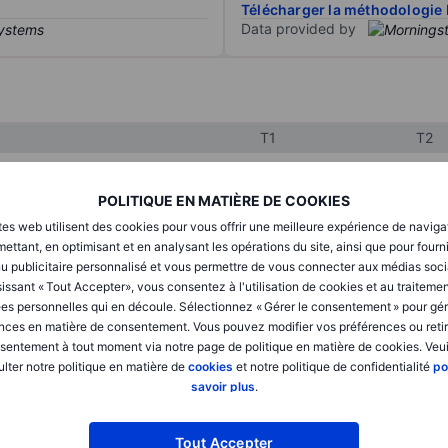
Télécharger la méthodologie 
Data provided by
T1
T2
POLITIQUE EN MATIÈRE DE COOKIES
XXXXXXX
XXXXXXX
tes web utilisent des cookies pour vous offrir une meilleure expérience de naviga
XXXXXXX
XXXXXXX
ettant, en optimisant et en analysant les opérations du site, ainsi que pour fourn
u publicitaire personnalisé et vous permettre de vous connecter aux médias soci
XXXXXXX
XXXXXXX
issant « Tout Accepter», vous consentez à l'utilisation de cookies et au traiteme
es personnelles qui en découle. Sélectionnez « Gérer le consentement » pour gér
nces en matière de consentement. Vous pouvez modifier vos préférences ou retir
sentement à tout moment via notre page de politique en matière de cookies. Veui
XXXXXXX
XXXXXXX
lter notre politique en matière de
cookies
et notre politique de confidentialité
po
XXXXXXX
XXXXXXX
savoir plus
.
Tout Accepter