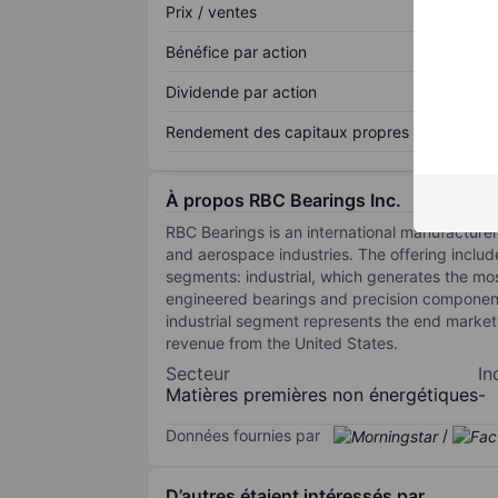
Prix / ventes
Bénéfice par action
Dividende par action
Rendement des capitaux propres
À propos RBC Bearings Inc.
RBC Bearings is an international manufacturer
and aerospace industries. The offering includ
segments: industrial, which generates the m
engineered bearings and precision component
industrial segment represents the end markets 
revenue from the United States.
Secteur
In
Matières premières non énergétiques
-
Données fournies par
/
D’autres étaient intéressés par