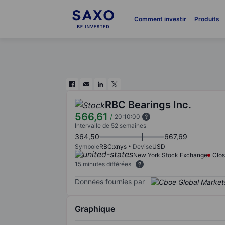
Comment investir
Produits
RBC Bearings Inc.
566,61
/
20:10:00
Intervalle de 52 semaines
364,50
667,69
Symbole
RBC:xnys
Devise
USD
New York Stock Exchange
Clo
15 minutes différées
Données fournies par
Graphique
Chart