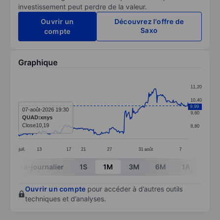
investissement peut perdre de la valeur.
Ouvrir un
Découvrez l'offre de
Saxo
compte
Graphique
Chart
11,20
Line chart with 274 data points.
10,40
9,99
The chart has 1 X axis displaying categories.
07-août-2026 19:30
9,60
QUAD:xnys
The chart has 1 Y axis displaying values. Data ranges 
Close
10,19
8,80
juil.
13
17
21
27
31
août
7
End of interactive chart.
Intra-journalier
1S
1M
3M
6M
1A
3A
Ouvrir un compte
pour accéder à d’autres outils
techniques et d’analyses.