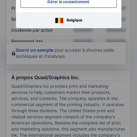
Gérer le consentement
Prix / ventes
XXXXXXX
XXXXXXX
Bénéfice par action
XXXXXXX
XXXXXXX
Belgique
Dividende par action
XXXXXXX
XXXXXXX
Rendement des
XXXXXXX
XXXXXXX
capitaux propres
Ouvrir un compte
pour accéder à d’autres outils
techniques et d’analyses.
À propos Quad/Graphics Inc.
Quad/Graphics Inc provides print and marketing
services to help customers market their products,
services, and contents. The company operates in the
commercial segment of the printing industry. It operates
through three divisions. The United States print and
related services segment consists of the company's
American operations. Besides the complete set of print
and marketing solutions, this segment also manufactures
ink. The international segment includes the company's