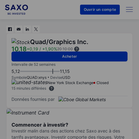
Ouvrir un compte
Quad/Graphics Inc.
10,18
+0,19
/
+1,90%
20:10:00
Acheter
Intervalle de 52 semaines
5,12
11,15
Symbole
QUAD:xnys
Devise
USD
New York Stock Exchange
Closed
15 minutes différées
Données fournies par
Commencer à investir?
Investir malin dans des actions chez Saxo avec à des
tarrifs avantageux. Investir comporte des risques. Votre