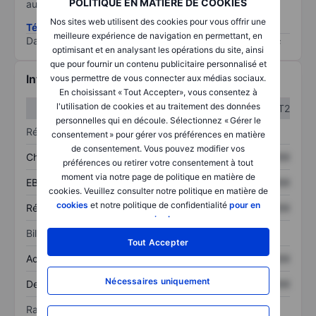
POLITIQUE EN MATIÈRE DE COOKIES
au risque le plus élevé).
Nos sites web utilisent des cookies pour vous offrir une
Télécharger la méthodologie ESG (en anglais)
meilleure expérience de navigation en permettant, en
Data provided by
/
optimisant et en analysant les opérations du site, ainsi
que pour fournir un contenu publicitaire personnalisé et
Informations financières
vous permettre de vous connecter aux médias sociaux.
En choisissant « Tout Accepter», vous consentez à
l'utilisation de cookies et au traitement des données
T1
T2
personnelles qui en découle. Sélectionnez « Gérer le
Résultats
consentement » pour gérer vos préférences en matière
de consentement. Vous pouvez modifier vos
Chiffre d’affaires
XXXXXXX
XXXXXXX
préférences ou retirer votre consentement à tout
moment via notre page de politique en matière de
EBITDA
XXXXXXX
XXXXXXX
cookies. Veuillez consulter notre politique en matière de
cookies
et notre politique de confidentialité
pour en
Résultat net
XXXXXXX
XXXXXXX
savoir plus
.
Bilan
Tout Accepter
Actif total
XXXXXXX
XXXXXXX
Nécessaires uniquement
Dette totale
XXXXXXX
XXXXXXX
Ratios