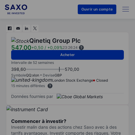
Ouvrir un compte
Qinetiq Group Plc
547,00
+0,50
/
+0,09%
23:26:24
Acheter
Intervalle de 52 semaines
398,60
570,00
Symbole
QQ:xlon
Devise
GBP
London Stock Exchange
Closed
15 minutes différées
Données fournies par
Commencer à investir?
Investir malin dans des actions chez Saxo avec à des
tarrifs avantageux. Investir comporte des risques. Votre