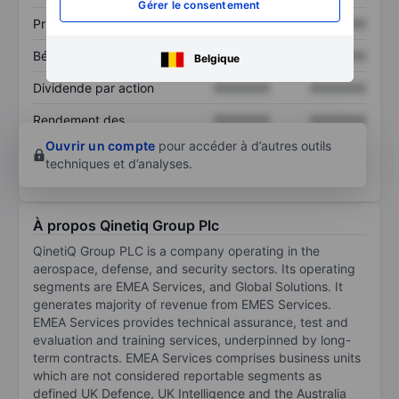
Gérer le consentement
Prix / ventes
XXXXXXX
XXXXXXX
Bénéfice par action
XXXXXXX
XXXXXXX
Belgique
Dividende par action
XXXXXXX
XXXXXXX
Rendement des
XXXXXXX
XXXXXXX
capitaux propres
Ouvrir un compte
pour accéder à d’autres outils
techniques et d’analyses.
À propos Qinetiq Group Plc
QinetiQ Group PLC is a company operating in the
aerospace, defense, and security sectors. Its operating
segments are EMEA Services, and Global Solutions. It
generates majority of revenue from EMES Services.
EMEA Services provides technical assurance, test and
evaluation and training services, underpinned by long-
term contracts. EMEA Services comprises business units
which are not considered reportable segments as
defined UK Defence, UK Intelligence and the Australia