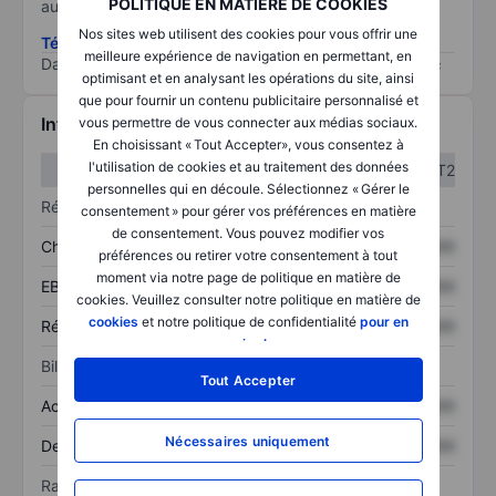
POLITIQUE EN MATIÈRE DE COOKIES
au risque le plus élevé).
Nos sites web utilisent des cookies pour vous offrir une
Télécharger la méthodologie ESG (en anglais)
meilleure expérience de navigation en permettant, en
Data provided by
/
optimisant et en analysant les opérations du site, ainsi
que pour fournir un contenu publicitaire personnalisé et
Informations financières
vous permettre de vous connecter aux médias sociaux.
En choisissant « Tout Accepter», vous consentez à
l'utilisation de cookies et au traitement des données
T1
T2
personnelles qui en découle. Sélectionnez « Gérer le
Résultats
consentement » pour gérer vos préférences en matière
de consentement. Vous pouvez modifier vos
Chiffre d’affaires
XXXXXXX
XXXXXXX
préférences ou retirer votre consentement à tout
moment via notre page de politique en matière de
EBITDA
XXXXXXX
XXXXXXX
cookies. Veuillez consulter notre politique en matière de
cookies
et notre politique de confidentialité
pour en
Résultat net
XXXXXXX
XXXXXXX
savoir plus
.
Bilan
Tout Accepter
Actif total
XXXXXXX
XXXXXXX
Nécessaires uniquement
Dette totale
XXXXXXX
XXXXXXX
Ratios