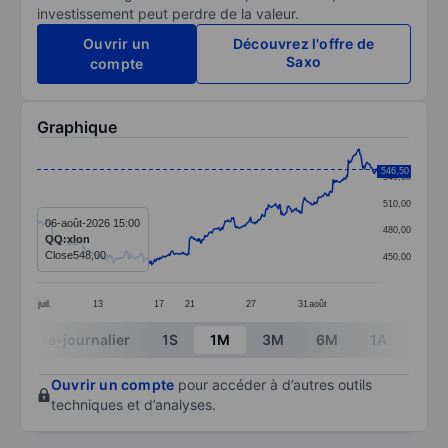
investissement peut perdre de la valeur.
Ouvrir un
Découvrez l'offre de
Saxo
compte
Graphique
Chart
546,50
540,00
Line chart with 381 data points.
510,00
The chart has 1 X axis displaying categories.
06-août-2026 15:00
480,00
QQ:xlon
The chart has 1 Y axis displaying values. Data ranges
Close
548,00
450,00
juil.
13
17
21
27
31
août
End of interactive chart.
Intra-journalier
1S
1M
3M
6M
1A
3A
Ouvrir un compte
pour accéder à d’autres outils
techniques et d’analyses.