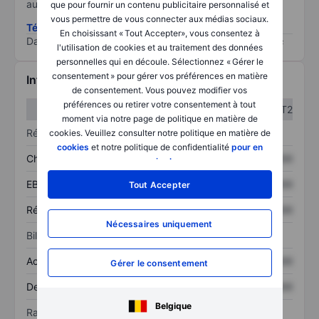
au risque le plus élevé).
que pour fournir un contenu publicitaire personnalisé et
vous permettre de vous connecter aux médias sociaux.
Télécharger la méthodologie ESG (en anglais)
En choisissant « Tout Accepter», vous consentez à
Data provided by
/
l'utilisation de cookies et au traitement des données
personnelles qui en découle. Sélectionnez « Gérer le
consentement » pour gérer vos préférences en matière
Informations financières
de consentement. Vous pouvez modifier vos
préférences ou retirer votre consentement à tout
T1
T2
moment via notre page de politique en matière de
Résultats
cookies. Veuillez consulter notre politique en matière de
cookies
et notre politique de confidentialité
pour en
Chiffre d’affaires
XXXXXXX
XXXXXXX
savoir plus
.
EBITDA
XXXXXXX
XXXXXXX
Tout Accepter
Résultat net
XXXXXXX
XXXXXXX
Nécessaires uniquement
Bilan
Actif total
XXXXXXX
XXXXXXX
Gérer le consentement
Dette totale
XXXXXXX
XXXXXXX
Belgique
Ratios