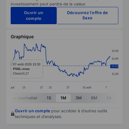
investissement peut perdre de la valeur.
Ouvrir un
Découvrez l'offre de
Saxo
compte
Graphique
Chart
15,00
Line chart with 295 data points.
14,00
The chart has 1 X axis displaying categories.
07-août-2026 19:30
13,03
13,00
PSNL:xnas
The chart has 1 Y axis displaying values. Data ranges 
Close
14,17
12,00
juil.
13
17
21
27
31
août
7
End of interactive chart.
Intra-journalier
1S
1M
3M
6M
1A
3A
Ouvrir un compte
pour accéder à d’autres outils
techniques et d’analyses.