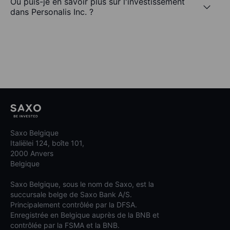
Où puis-je en savoir plus sur l'investissement
dans Personalis Inc. ?
Saxo Belgique
Italiëlei 124, boîte 101,
2000 Anvers
Belgique
Saxo Belgique, sous le nom de Saxo, est la
succursale belge de Saxo Bank A/S.
Principalement contrôlée par la DFSA.
Enregistrée en Belgique auprès de la BNB et
contrôlée par la FSMA et la BNB.