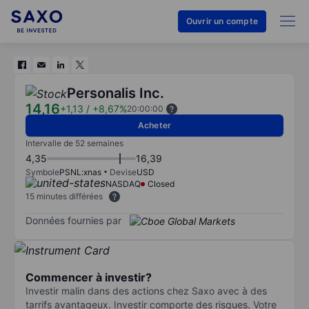
Ouvrir un compte
Personalis Inc.
14,16
+1,13
/
+8,67%
20:00:00
Acheter
Intervalle de 52 semaines
4,35
16,39
Symbole
PSNL:xnas
Devise
USD
NASDAQ
Closed
15 minutes différées
Données fournies par
Commencer à investir?
Investir malin dans des actions chez Saxo avec à des
tarrifs avantageux. Investir comporte des risques. Votre