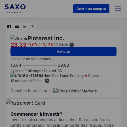
Ouvrir un compte
Pinterest Inc.
23,33
-0,03
/
-0,13%
20:04:20
Acheter
Intervalle de 52 semaines
13,84
39,83
Symbole
PINS:xnys
Devise
USD
New York Stock Exchange
Closed
15 minutes différées
Données fournies par
Commencer à investir?
Investir malin dans des actions chez Saxo avec à des
tarrifs avantageux. Investir comporte des risques. Votre