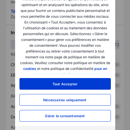
au risque le plus élevé).
optimisant et en analysant les opérations du site, ainsi
que pour fournir un contenu publicitaire personnalisé et
Télécharger la méthodologie ESG (en anglais)
vous permettre de vous connecter aux médias sociaux.
Data provided by
/
En choisissant « Tout Accepter», vous consentez à
l'utilisation de cookies et au traitement des données
Informations financières
personnelles qui en découle. Sélectionnez « Gérer le
consentement » pour gérer vos préférences en matière
T1
T2
de consentement. Vous pouvez modifier vos
préférences ou retirer votre consentement à tout
Résultats
moment via notre page de politique en matière de
cookies. Veuillez consulter notre politique en matière de
Chiffre d’affaires
XXXXXXX
XXXXXXX
cookies
et notre politique de confidentialité
pour en
savoir plus
.
EBITDA
XXXXXXX
XXXXXXX
Tout Accepter
Résultat net
XXXXXXX
XXXXXXX
Bilan
Nécessaires uniquement
Actif total
XXXXXXX
XXXXXXX
Gérer le consentement
Dette totale
XXXXXXX
XXXXXXX
Ratios