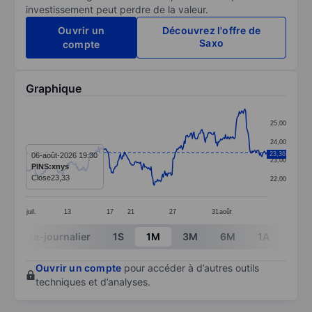
investissement peut perdre de la valeur.
Ouvrir un
Découvrez l'offre de
Saxo
compte
Graphique
Chart
25,00
Line chart with 299 data points.
24,00
The chart has 1 X axis displaying categories.
23,36
06-août-2026 19:30
23,00
PINS:xnys
The chart has 1 Y axis displaying values. Data ranges 
Close
23,33
22,00
juil.
13
17
21
27
31
août
End of interactive chart.
Intra-journalier
1S
1M
3M
6M
1A
3A
Ouvrir un compte
pour accéder à d’autres outils
techniques et d’analyses.