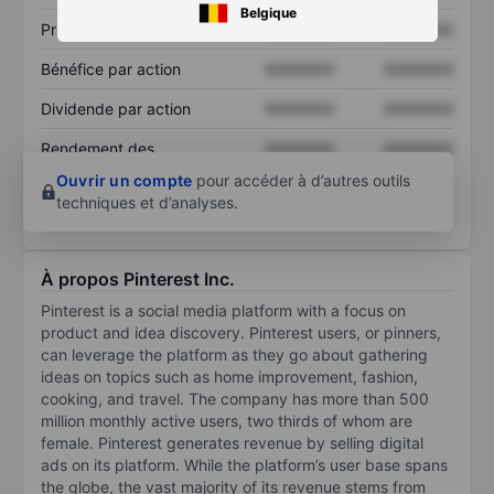
Belgique
Prix / ventes
XXXXXXX
XXXXXXX
Bénéfice par action
XXXXXXX
XXXXXXX
Dividende par action
XXXXXXX
XXXXXXX
Rendement des
XXXXXXX
XXXXXXX
capitaux propres
Ouvrir un compte
pour accéder à d’autres outils
techniques et d’analyses.
À propos Pinterest Inc.
Pinterest is a social media platform with a focus on
product and idea discovery. Pinterest users, or pinners,
can leverage the platform as they go about gathering
ideas on topics such as home improvement, fashion,
cooking, and travel. The company has more than 500
million monthly active users, two thirds of whom are
female. Pinterest generates revenue by selling digital
ads on its platform. While the platform’s user base spans
the globe, the vast majority of its revenue stems from