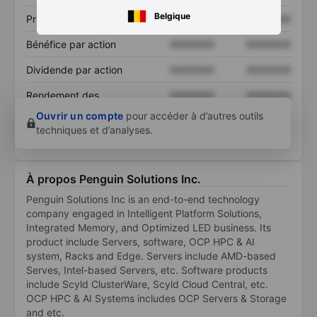
Belgique
Prix / ventes
XXXXXXX
XXXXXXX
Bénéfice par action
XXXXXXX
XXXXXXX
Dividende par action
XXXXXXX
XXXXXXX
Rendement des
XXXXXXX
XXXXXXX
capitaux propres
Ouvrir un compte
pour accéder à d’autres outils
techniques et d’analyses.
À propos Penguin Solutions Inc.
Penguin Solutions Inc is an end-to-end technology
company engaged in Intelligent Platform Solutions,
Integrated Memory, and Optimized LED business. Its
product include Servers, software, OCP HPC & AI
system, Racks and Edge. Servers include AMD-based
Serves, Intel-based Servers, etc. Software products
include Scyld ClusterWare, Scyld Cloud Central, etc.
OCP HPC & AI Systems includes OCP Servers & Storage
and etc.