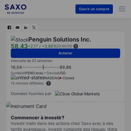
Ouvrir un compte
Penguin Solutions Inc.
58,43
+2,17
/
+3,86%
20:00:00
Acheter
Intervalle de 52 semaines
16,04
89,86
Symbole
PENG:xnas
Devise
USD
NASDAQ
Closed
15 minutes différées
Données fournies par
Commencer à investir?
Investir malin dans des actions chez Saxo avec à des
tarrifs avantageux. Investir comporte des risques. Votre