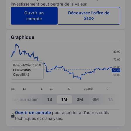
investissement peut perdre de la valeur.
Ouvrir un
Découvrez l'offre de
Saxo
compte
Graphique
Chart
80,00
Line chart with 295 data points.
70,00
The chart has 1 X axis displaying categories.
07-août-2026 19:30
60,00
PENG:xnas
56,26
The chart has 1 Y axis displaying values. Data ranges 
Close
58,42
50,00
juil.
13
17
21
27
31
août
7
End of interactive chart.
Intra-journalier
1S
1M
3M
6M
1A
3A
Ouvrir un compte
pour accéder à d’autres outils
techniques et d’analyses.