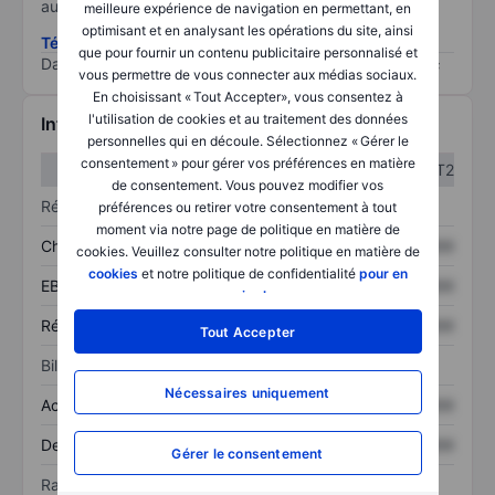
au risque le plus élevé).
meilleure expérience de navigation en permettant, en
optimisant et en analysant les opérations du site, ainsi
Télécharger la méthodologie ESG (en anglais)
que pour fournir un contenu publicitaire personnalisé et
Data provided by
/
vous permettre de vous connecter aux médias sociaux.
En choisissant « Tout Accepter», vous consentez à
l'utilisation de cookies et au traitement des données
Informations financières
personnelles qui en découle. Sélectionnez « Gérer le
consentement » pour gérer vos préférences en matière
T1
T2
de consentement. Vous pouvez modifier vos
Résultats
préférences ou retirer votre consentement à tout
moment via notre page de politique en matière de
Chiffre d’affaires
XXXXXXX
XXXXXXX
cookies. Veuillez consulter notre politique en matière de
cookies
et notre politique de confidentialité
pour en
EBITDA
XXXXXXX
XXXXXXX
savoir plus
.
Résultat net
XXXXXXX
XXXXXXX
Tout Accepter
Bilan
Nécessaires uniquement
Actif total
XXXXXXX
XXXXXXX
Dette totale
XXXXXXX
XXXXXXX
Gérer le consentement
Ratios