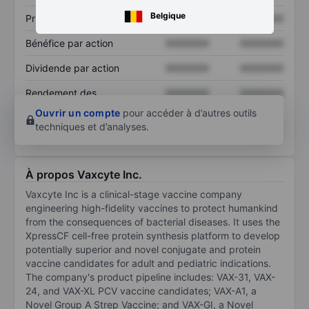
Belgique
Prix / ventes
XXXXXXX
XXXXXXX
Bénéfice par action
XXXXXXX
XXXXXXX
Dividende par action
XXXXXXX
XXXXXXX
Rendement des
XXXXXXX
XXXXXXX
capitaux propres
Ouvrir un compte
pour accéder à d’autres outils
techniques et d’analyses.
À propos Vaxcyte Inc.
Vaxcyte Inc is a clinical-stage vaccine company
engineering high-fidelity vaccines to protect humankind
from the consequences of bacterial diseases. It uses the
XpressCF cell-free protein synthesis platform to develop
potentially superior and novel conjugate and protein
vaccine candidates for adult and pediatric indications.
The company's product pipeline includes: VAX-31, VAX-
24, and VAX-XL PCV vaccine candidates; VAX-A1, a
Novel Group A Strep Vaccine; and VAX-GI, a Novel