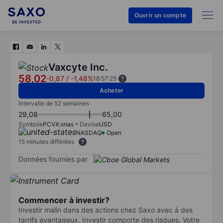
Ouvrir un compte
Vaxcyte Inc.
58,02
-0,87
/
-1,48%
18:57:25
Acheter
Intervalle de 52 semaines
29,08
65,00
Symbole
PCVX:xnas
Devise
USD
NASDAQ
Open
15 minutes différées
Données fournies par
Commencer à investir?
Investir malin dans des actions chez Saxo avec à des
tarrifs avantageux. Investir comporte des risques. Votre