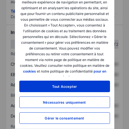
au risque le plus élevé).
meilleure expérience de navigation en permettant, en
optimisant et en analysant les opérations du site, ainsi
Télécharger la méthodologie ESG (en anglais)
que pour fournir un contenu publicitaire personnalisé et
Data provided by
/
vous permettre de vous connecter aux médias sociaux.
En choisissant « Tout Accepter», vous consentez à
l'utilisation de cookies et au traitement des données
Informations financières
personnelles qui en découle. Sélectionnez « Gérer le
consentement » pour gérer vos préférences en matière
T1
T2
de consentement. Vous pouvez modifier vos
Résultats
préférences ou retirer votre consentement à tout
moment via notre page de politique en matière de
Chiffre d’affaires
XXXXXXX
XXXXXXX
cookies. Veuillez consulter notre politique en matière de
cookies
et notre politique de confidentialité
pour en
EBITDA
XXXXXXX
XXXXXXX
savoir plus
.
Résultat net
XXXXXXX
XXXXXXX
Tout Accepter
Bilan
Nécessaires uniquement
Actif total
XXXXXXX
XXXXXXX
Dette totale
XXXXXXX
XXXXXXX
Gérer le consentement
Ratios