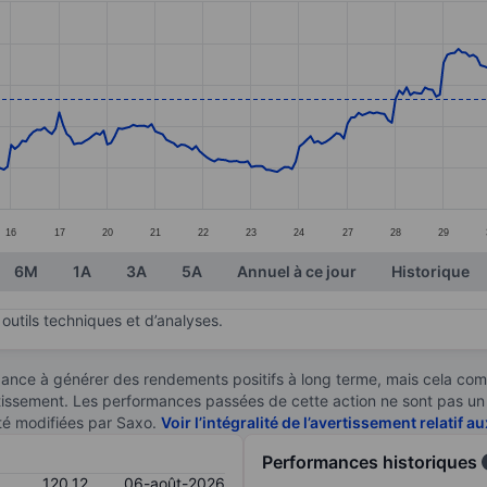
ories.
s. Data ranges from 105.63 to 124.34.
16
17
20
21
22
23
24
27
28
29
6M
1A
3A
5A
Annuel à ce jour
Historique
outils techniques et d’analyses.
ndance à générer des rendements positifs à long terme, mais cela c
stissement. Les performances passées de cette action ne sont pas un i
té modifiées par Saxo.
Voir l’intégralité de l’avertissement relatif 
Performances historiques
120,12
06-août-2026