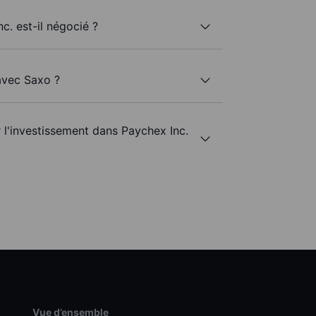
c. est-il négocié ?
 avec Saxo ?
r l'investissement dans Paychex Inc.
Vue d’ensemble