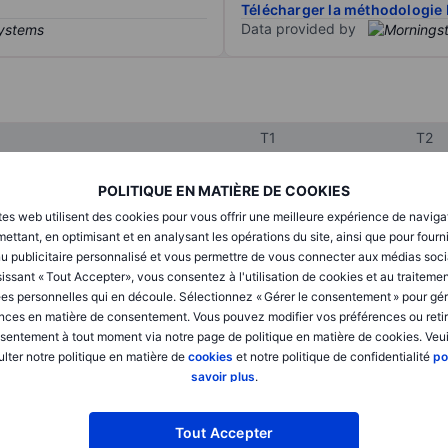
Télécharger la méthodologie 
Data provided by
T1
T2
POLITIQUE EN MATIÈRE DE COOKIES
XXXXXXX
XXXXXXX
tes web utilisent des cookies pour vous offrir une meilleure expérience de naviga
ettant, en optimisant et en analysant les opérations du site, ainsi que pour fourn
XXXXXXX
XXXXXXX
u publicitaire personnalisé et vous permettre de vous connecter aux médias soci
issant « Tout Accepter», vous consentez à l'utilisation de cookies et au traiteme
XXXXXXX
XXXXXXX
es personnelles qui en découle. Sélectionnez « Gérer le consentement » pour gér
nces en matière de consentement. Vous pouvez modifier vos préférences ou retir
sentement à tout moment via notre page de politique en matière de cookies. Veui
XXXXXXX
XXXXXXX
lter notre politique en matière de
cookies
et notre politique de confidentialité
po
savoir plus
.
XXXXXXX
XXXXXXX
Tout Accepter