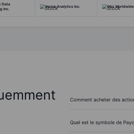
c Data
Verisk Analytics Inc.
Otis Worldwide
g Inc.
quemment
Comment acheter des action
Quel est le symbole de Payc