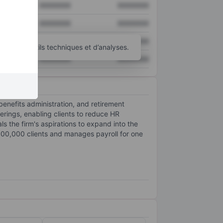
XXXXXXX
XXXXXXX
XXXXXXX
XXXXXXX
XXXXXXX
XXXXXXX
’autres outils techniques et d’analyses.
XXXXXXX
XXXXXXX
nefits administration, and retirement
erings, enabling clients to reduce HR
s the firm's aspirations to expand into the
00,000 clients and manages payroll for one