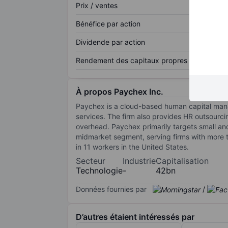
Prix / ventes
Bénéfice par action
Dividende par action
Rendement des capitaux propres
À propos Paychex Inc.
Paychex is a cloud-based human capital manag
services. The firm also provides HR outsourcin
overhead. Paychex primarily targets small and 
midmarket segment, serving firms with more 
in 11 workers in the United States.
Secteur
Industrie
Capitalisation
Technologie
-
42bn
Données fournies par
/
D’autres étaient intéressés par