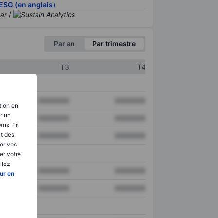
ESG (en anglais)
/
Par an
Par trimestre
T3
T4
XXXXXXX
XXXXXXX
tion en
ir un
XXXXXXX
XXXXXXX
aux. En
nt des
XXXXXXX
XXXXXXX
er vos
er votre
llez
XXXXXXX
XXXXXXX
ur en
XXXXXXX
XXXXXXX