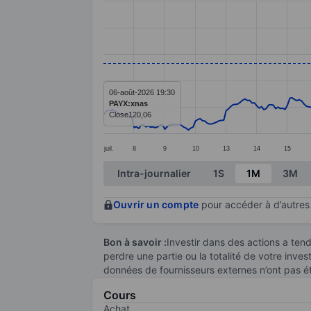
Line chart with 299 data points.
The chart has 1 X axis displaying categ
The chart has 1 Y axis displaying value
06-août-2026 19:30
PAYX:xnas
Close
120,06
juil.
8
9
10
13
14
15
End of interactive chart.
Intra-journalier
1S
1M
3M
Ouvrir un compte
pour accéder à d’autres 
Bon à savoir :
Investir dans des actions a te
perdre une partie ou la totalité de votre inve
données de fournisseurs externes n’ont pas é
Cours
Achat