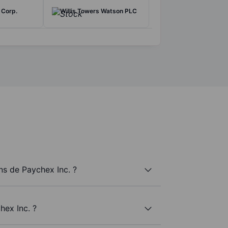
 Corp.
Willis Towers Watson PLC
s de Paychex Inc. ?
hex Inc. ?