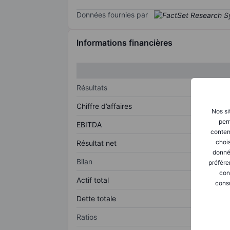
Données fournies par
Informations financières
Résultats
Chiffre d’affaires
Nos si
perm
EBITDA
conten
chois
Résultat net
donné
Bilan
préfére
con
Actif total
consu
Dette totale
Ratios