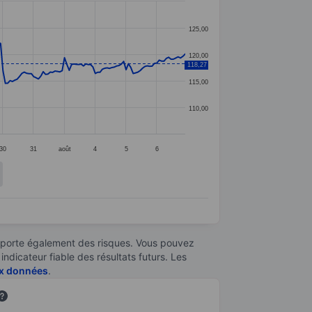
125,00
120,00
118,27
115,00
110,00
30
31
août
4
5
6
omporte également des risques. Vous pouvez
ndicateur fiable des résultats futurs. Les
aux données
.