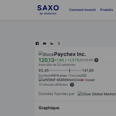
Comment investir
Produits
Paychex Inc.
120,13
+1,86
/
+1,57%
20:00:00
Intervalle de 52 semaines
85,45
141,89
Symbole
PAYX:xnas
Devise
USD
NASDAQ
Closed
15 minutes différées
Données fournies par
Graphique
Chart