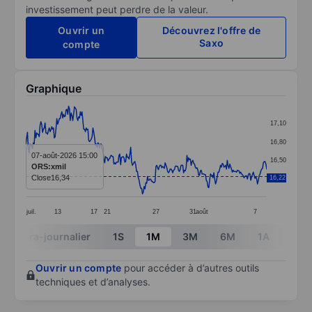
investissement peut perdre de la valeur.
Ouvrir un
Découvrez l'offre de
Saxo
compte
Graphique
Chart
17,10
Line chart with 288 data points.
16,80
The chart has 1 X axis displaying categories.
07-août-2026 15:00
16,50
ORS:xmil
The chart has 1 Y axis displaying values. Data ranges 
Close
16,34
16,22
16,20
juil.
13
17
21
27
31
août
7
End of interactive chart.
Intra-journalier
1S
1M
3M
6M
1A
3A
Ouvrir un compte
pour accéder à d’autres outils
techniques et d’analyses.