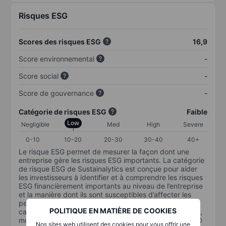
Risques ESG
Scores des risques ESG
16,9
Score environnemental
-
Score social
-
Score de gouvernance
-
Catégorie de risques ESG
Faible
Low
Negligible
Med
High
Severe
0-10
10-20
20-30
30-40
40+
Le risque ESG permet de mesurer la façon dont une
entreprise gère les risques ESG importants. La catégorie
de risque ESG de Sustainalytics est conçue pour aider
les investisseurs à identifier et à comprendre les risques
ESG financièrement importants au niveau de l’entreprise
et la manière dont ils sont susceptibles d’affecter les
performances à long terme des investissements en
POLITIQUE EN MATIÈRE DE COOKIES
capital. L’échelle va de 0 à 100. Plus le risque est faible,
moins il est important (0 équivaut à aucun risque et 100
Nos sites web utilisent des cookies pour vous offrir une