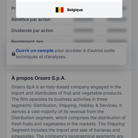
Prix / ventes
XXXXXXX
XXXXXXX
Belgique
Bénéfice par action
XXXXXXX
XXXXXXX
Dividende par action
XXXXXXX
XXXXXXX
Rendement des
XXXXXXX
XXXXXXX
capitaux propres
Ouvrir un compte
pour accéder à d’autres outils
techniques et d’analyses.
À propos Orsero S.p.A.
Orsero SpA is an Italy-based company engaged in the
import and distribution of fruit and vegetable products.
The firm operates its business activities in three
segments: Distribution, Shipping, Holiday & Services. It
derives a vast majority of its revenue from the
Distribution segment, which comprises the distribution of
fresh fruits and vegetables in the markets. The Shipping
Segment includes the import and sale of bananas and
pineapples. The company's geographical segments are