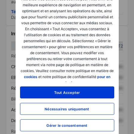
au risque le plus élevé).
meilleure expérience de navigation en permettant, en
optimisant et en analysant les opérations du site, ainsi
Télécharger la méthodologie ESG (en anglais)
que pour fournir un contenu publicitaire personnalisé et
Data provided by
/
vous permettre de vous connecter aux médias sociaux.
En choisissant « Tout Accepter», vous consentez à
Informations financières
l'utilisation de cookies et au traitement des données
personnelles qui en découle. Sélectionnez « Gérer le
T1
T2
consentement » pour gérer vos préférences en matière
de consentement. Vous pouvez modifier vos
Résultats
préférences ou retirer votre consentement à tout
moment via notre page de politique en matière de
Chiffre d’affaires
XXXXXXX
XXXXXXX
cookies. Veuillez consulter notre politique en matière de
cookies
et notre politique de confidentialité
pour en
EBITDA
XXXXXXX
XXXXXXX
savoir plus
.
Résultat net
XXXXXXX
XXXXXXX
Tout Accepter
Bilan
Nécessaires uniquement
Actif total
XXXXXXX
XXXXXXX
Dette totale
XXXXXXX
XXXXXXX
Gérer le consentement
Ratios