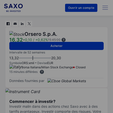
Ouvrir un compte
Orsero S.p.A.
16,32
+0,10
/
+0,62%
15:45:00
Acheter
Intervalle de 52 semaines
13,32
20,30
Symbole
ORS:xmil
Devise
EUR
Borsa Italiana/Milan Stock Exchange
Closed
15 minutes différées
Données fournies par
Commencer à investir?
Investir malin dans des actions chez Saxo avec à des
tarrifs avantageux. Investir comporte des risques. Votre