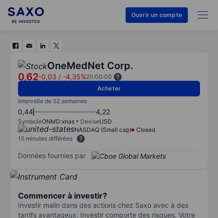
Ouvrir un compte
OneMedNet Corp.
0,62
-0,03
/
-4,35%
20:00:00
Acheter
Intervalle de 52 semaines
0,44
4,22
Symbole
ONMD:xnas
Devise
USD
NASDAQ (Small cap)
Closed
15 minutes différées
Données fournies par
Commencer à investir?
Investir malin dans des actions chez Saxo avec à des
tarrifs avantageux. Investir comporte des risques. Votre