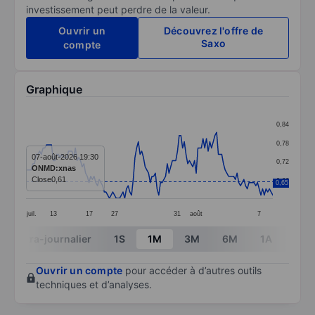
investissement peut perdre de la valeur.
Ouvrir un
Découvrez l'offre de
Saxo
compte
Graphique
Chart
0,84
Line chart with 146 data points.
0,78
The chart has 1 X axis displaying categories.
07-août-2026 19:30
0,72
ONMD:xnas
The chart has 1 Y axis displaying values. Data ranges 
Close
0,61
0,66
0,65
juil.
13
17
27
31
août
7
End of interactive chart.
Intra-journalier
1S
1M
3M
6M
1A
3A
Ouvrir un compte
pour accéder à d’autres outils
techniques et d’analyses.