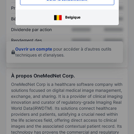
Prix / ventes
XXXXXXX
XXXXXXX
Belgique
Bénéfice par action
XXXXXXX
XXXXXXX
Dividende par action
XXXXXXX
XXXXXXX
Rendement des
XXXXXXX
XXXXXXX
capitaux propres
Ouvrir un compte
pour accéder à d’autres outils
techniques et d’analyses.
À propos OneMedNet Corp.
OneMedNet Corp is a healthcare software company with
solutions focused on digital medical image management,
exchange, and sharing. It is a provider of clinical imaging
innovation and curator of regulatory-grade Imaging Real
World Data(iRWDTM). Its solutions connect healthcare
providers and patients, satisfying a crucial need within
the life sciences field, offering direct access to clinical
images and the associated contextual patient record. Its
technology has provens the commercial and regulatory