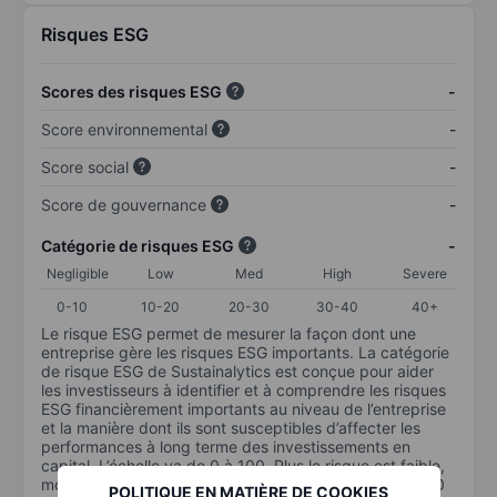
Risques ESG
Scores des risques ESG
-
Score environnemental
-
Score social
-
Score de gouvernance
-
Catégorie de risques ESG
-
Negligible
Low
Med
High
Severe
0-10
10-20
20-30
30-40
40+
Le risque ESG permet de mesurer la façon dont une
entreprise gère les risques ESG importants. La catégorie
de risque ESG de Sustainalytics est conçue pour aider
les investisseurs à identifier et à comprendre les risques
ESG financièrement importants au niveau de l’entreprise
et la manière dont ils sont susceptibles d’affecter les
performances à long terme des investissements en
capital. L’échelle va de 0 à 100. Plus le risque est faible,
moins il est important (0 équivaut à aucun risque et 100
POLITIQUE EN MATIÈRE DE COOKIES