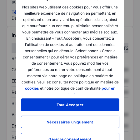
au risque le plus élevé).
Nos sites web utilisent des cookies pour vous offrir une
Télécharger la méthodologie ESG (en anglais)
meilleure expérience de navigation en permettant, en
Data provided by
/
optimisant et en analysant les opérations du site, ainsi
que pour fournir un contenu publicitaire personnalisé et
vous permettre de vous connecter aux médias sociaux.
Informations financières
En choisissant « Tout Accepter», vous consentez à
l'utilisation de cookies et au traitement des données
T1
T2
personnelles qui en découle. Sélectionnez « Gérer le
consentement » pour gérer vos préférences en matière
Résultats
de consentement. Vous pouvez modifier vos
Chiffre d’affaires
XXXXXXX
XXXXXXX
préférences ou retirer votre consentement à tout
moment via notre page de politique en matière de
EBITDA
XXXXXXX
XXXXXXX
cookies. Veuillez consulter notre politique en matière de
cookies
et notre politique de confidentialité
pour en
Résultat net
XXXXXXX
XXXXXXX
savoir plus
.
Bilan
Tout Accepter
Actif total
XXXXXXX
XXXXXXX
Nécessaires uniquement
Dette totale
XXXXXXX
XXXXXXX
Ratios
Gérer le consentement